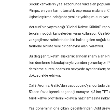
Soğuk kahvelerin yaz sezonunda yükselen popülarite
Philips, en yeni tam otomatik espresso makinesi C
kişiselleştirme odağında yeni bir yaklaşım sunuyor.
Versuni’nin yayımladığı “Global Kahve Kültürü” rapo
tercihini soğuk kahvelerden yana kullanıyor. Özellik
vazgeçilmez rutinlerinden biri haline gelen soğuk ka
tariflerle birlikte yeni bir deneyim alanı yaratıyor.
Bu değişen tüketim alışkanlıklarından ilham alan P
ileri demleme teknolojileriyle yeniden yorumluyor. P
demleme süresi optimum seviyede ayarlanırken; he
dokusu elde ediliyor.
Café Aromis, Galão’dan cappuccino’ya, cortado’dan
50’den fazla içecek seçeneği sunuyor. 4,3 inç TFT 
farklı kahve profillerini kolayca hazırlamasına imkân
Yaz döneminin öne çıkan içeceklerinden Cold Brew iç