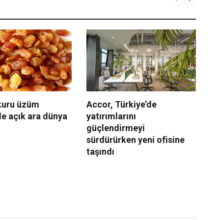
 kuru üzüm
Accor, Türkiye’de
Le
e açık ara dünya
yatırımlarını
ha
güçlendirmeyi
yo
sürdürürken yeni ofisine
taşındı