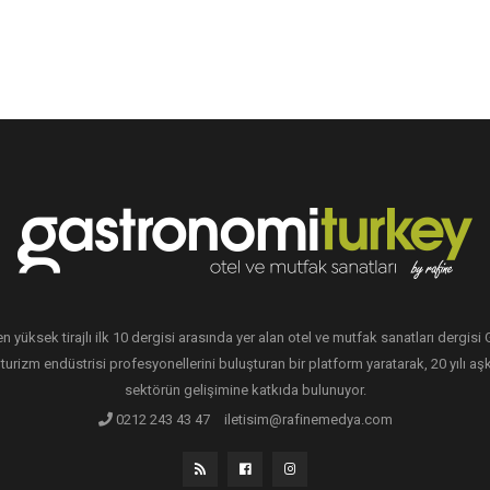
en yüksek tirajlı ilk 10 dergisi arasında yer alan otel ve mutfak sanatları dergis
 turizm endüstrisi profesyonellerini buluşturan bir platform yaratarak, 20 yılı aşk
sektörün gelişimine katkıda bulunuyor.
0212 243 43 47
iletisim@rafinemedya.com