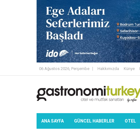
06 Ağustos 2026, Perşembe
Hakkımızda
Künye
ANA SAYFA
GÜNCEL HABERLER
OTEL