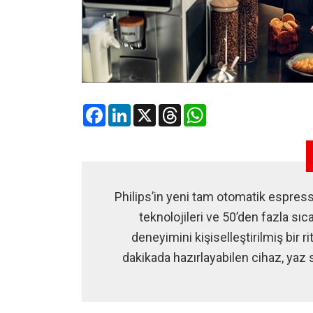
Facebook
LinkedIn
X
Threads
WhatsApp
Philips’in yeni tam otomatik espres
teknolojileri ve 50’den fazla s
deneyimini kişiselleştirilmiş bir 
dakikada hazırlayabilen cihaz, yaz