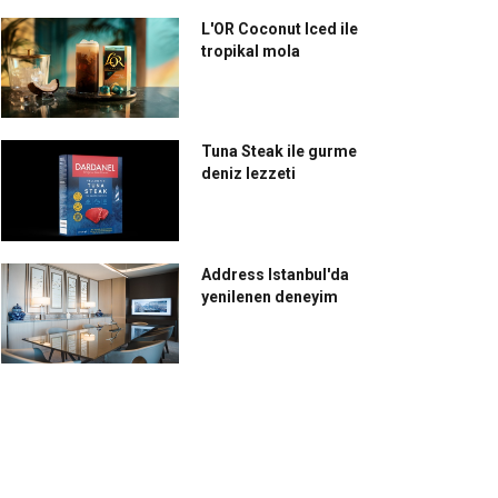
L'OR Coconut Iced ile
tropikal mola
Tuna Steak ile gurme
deniz lezzeti
zzetli kahve
Nespresso, Alessandra
zirlamanin en kolay
Ambrosio ile Brezilya
Address Istanbul'da
lu!
canlılığı ve zindeliğinde
yenilenen deneyim
yaza merhaba diyor