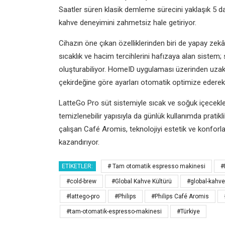
Saatler süren klasik demleme sürecini yaklaşık 5 dak
kahve deneyimini zahmetsiz hale getiriyor.
Cihazın öne çıkan özelliklerinden biri de yapay zekâ d
sıcaklık ve hacim tercihlerini hafızaya alan sistem; sek
oluşturabiliyor. HomeID uygulaması üzerinden uzakt
çekirdeğine göre ayarları otomatik optimize edere
LatteGo Pro süt sistemiyle sıcak ve soğuk içecekl
temizlenebilir yapısıyla da günlük kullanımda prati
çalışan Café Aromis, teknolojiyi estetik ve konforl
kazandırıyor.
ETIKETLER:
# Tam otomatik espresso makinesi
#
#cold-brew
#Global Kahve Kültürü
#global-kahve
#lattego-pro
#Philips
#Philips Café Aromis
#tam-otomatik-espresso-makinesi
#Türkiye