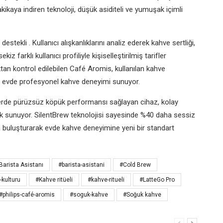
ikaya indiren teknoloji, düşük asiditeli ve yumuşak içimli
estekli . Kullanıcı alışkanlıklarını analiz ederek kahve sertliği,
iz farklı kullanıcı profiliyle kişiselleştirilmiş tarifler
an kontrol edilebilen Café Aromis, kullanılan kahve
k evde profesyonel kahve deneyimi sunuyor.
erde pürüzsüz köpük performansı sağlayan cihaz, kolay
klik sunuyor. SilentBrew teknolojisi sayesinde %40 daha sessiz
a buluşturarak evde kahve deneyimine yeni bir standart
Barista Asistanı
#barista-asistani
#Cold Brew
-kulturu
#Kahve ritüeli
#kahve-ritueli
#LatteGo Pro
#philips-café-aromis
#soguk-kahve
#Soğuk kahve