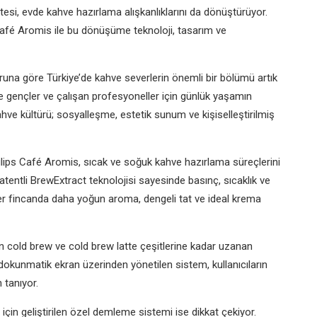
si, evde kahve hazırlama alışkanlıklarını da dönüştürüyor.
afé Aromis ile bu dönüşüme teknoloji, tasarım ve
runa göre Türkiye’de kahve severlerin önemli bir bölümü artık
le gençler ve çalışan profesyoneller için günlük yaşamın
hve kültürü; sosyalleşme, estetik sunum ve kişiselleştirilmiş
hilips Café Aromis, sıcak ve soğuk kahve hazırlama süreçlerini
atentli BrewExtract teknolojisi sayesinde basınç, sıcaklık ve
r fincanda daha yoğun aroma, dengeli tat ve ideal krema
 cold brew ve cold brew latte çeşitlerine kadar uzanan
dokunmatik ekran üzerinden yönetilen sistem, kullanıcıların
 tanıyor.
in geliştirilen özel demleme sistemi ise dikkat çekiyor.