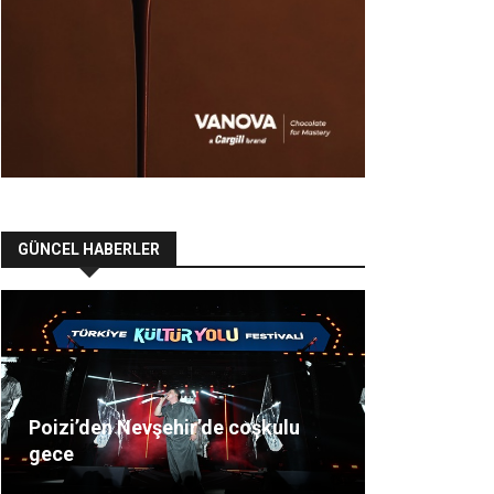
GÜNCEL HABERLER
Poizi’den Nevşehir’de coşkulu
gece