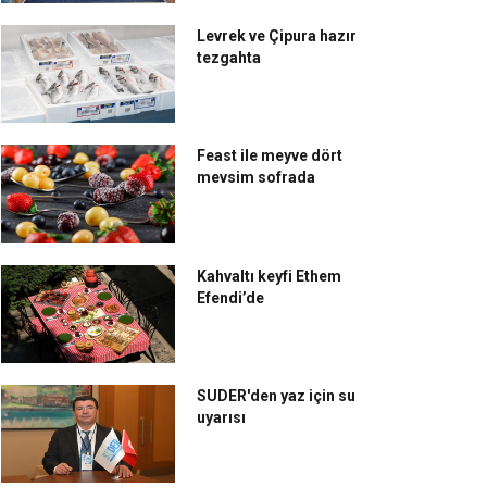
Levrek ve Çipura hazır
tezgahta
Feast ile meyve dört
mevsim sofrada
e Ritz-Carlton,
The Ritz-Carlton, İstanbul
tanbul'dan Aralık ayına
İş geliştirme ve gelirler
el yeni yıl brunch'ı
direktörlüğü’ne yeni bir
isim
Kahvaltı keyfi Ethem
Efendi’de
SUDER'den yaz için su
uyarısı