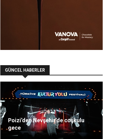
GÜNCEL HABERLER
Poizi’den Nevşehir’de coşkulu
gece