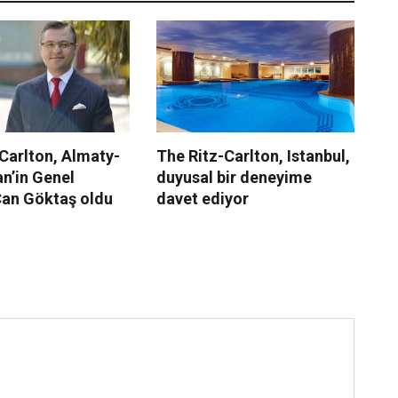
Carlton, Almaty-
The Ritz-Carlton, Istanbul,
Th
n’in Genel
duyusal bir deneyime
İs
an Göktaş oldu
davet ediyor
öz