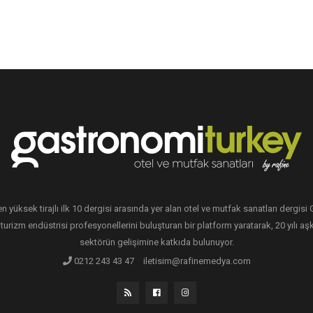
en yüksek tirajlı ilk 10 dergisi arasında yer alan otel ve mutfak sanatları dergis
 turizm endüstrisi profesyonellerini buluşturan bir platform yaratarak, 20 yılı aşk
sektörün gelişimine katkıda bulunuyor.
0212 243 43 47
iletisim@rafinemedya.com