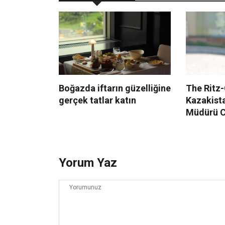
Boğazda iftarın güzelliğine
The Ritz-
gerçek tatlar katın
Kazakista
Müdürü C
Yorum Yaz