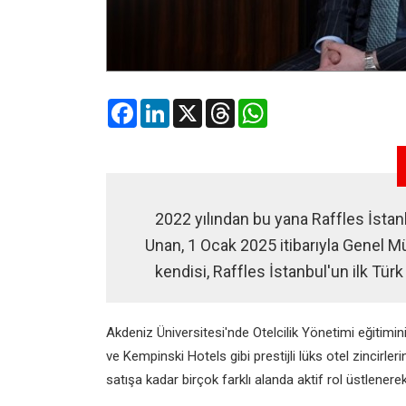
Facebook
LinkedIn
X
Threads
WhatsApp
2022 yılından bu yana Raffles İsta
Unan, 1 Ocak 2025 itibarıyla Genel Mü
kendisi, Raffles İstanbul'un ilk Tür
Akdeniz Üniversitesi'nde Otelcilik Yönetimi eğitimi
ve Kempinski Hotels gibi prestijli lüks otel zincirl
satışa kadar birçok farklı alanda aktif rol üstlenere