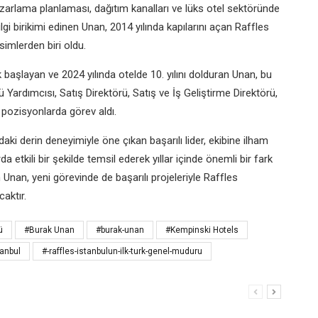
 pazarlama planlaması, dağıtım kanalları ve lüks otel sektöründe
lgi birikimi edinen Unan, 2014 yılında kapılarını açan Raffles
simlerden biri oldu.
 başlayan ve 2024 yılında otelde 10. yılını dolduran Unan, bu
 Yardımcısı, Satış Direktörü, Satış ve İş Geliştirme Direktörü,
pozisyonlarda görev aldı.
ki derin deneyimiyle öne çıkan başarılı lider, ekibine ilham
 etkili bir şekilde temsil ederek yıllar içinde önemli bir fark
n Unan, yeni görevinde de başarılı projeleriyle Raffles
caktır.
ü
#Burak Unan
#burak-unan
#Kempinski Hotels
tanbul
#-raffles-istanbulun-ilk-turk-genel-muduru