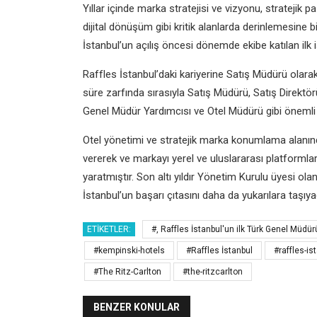
Yıllar içinde marka stratejisi ve vizyonu, stratejik
dijital dönüşüm gibi kritik alanlarda derinlemesine bi
İstanbul’un açılış öncesi dönemde ekibe katılan ilk i
Raffles İstanbul’daki kariyerine Satış Müdürü olarak
süre zarfında sırasıyla Satış Müdürü, Satış Direktörü
Genel Müdür Yardımcısı ve Otel Müdürü gibi önemli 
Otel yönetimi ve stratejik marka konumlama alanında
vererek ve markayı yerel ve uluslararası platformlarda
yaratmıştır. Son altı yıldır Yönetim Kurulu üyesi ola
İstanbul’un başarı çıtasını daha da yukarılara taşıya
ETIKETLER:
#, Raffles İstanbul'un ilk Türk Genel Müdür
#kempinski-hotels
#Raffles İstanbul
#raffles-is
#The Ritz-Carlton
#the-ritzcarlton
BENZER KONULAR