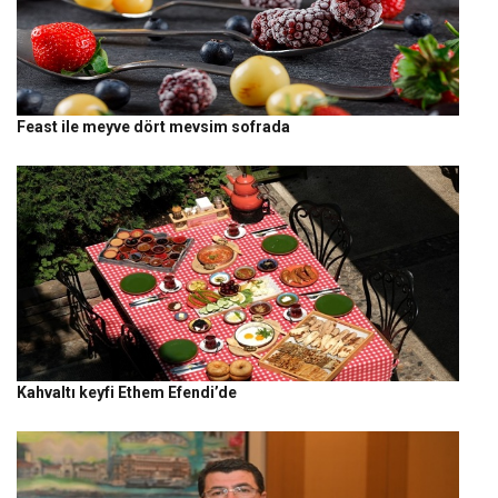
Feast ile meyve dört mevsim sofrada
Kahvaltı keyfi Ethem Efendi’de