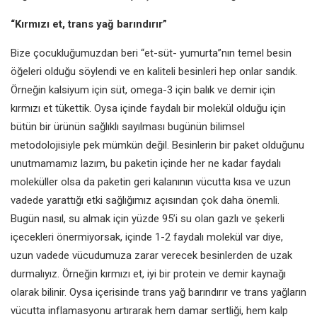
“Kırmızı et, trans yağ
barındırır”
Bize çocukluğumuzdan beri “et-süt-
yumurta”nın temel besin
öğeleri
olduğu söylendi ve en kaliteli besinleri
hep onlar sandık.
Örneğin kalsiyum
için süt, omega-3 için balık ve demir
için
kırmızı et tükettik. Oysa içinde
faydalı bir molekül olduğu için
bütün bir ürünün sağlıklı sayılması
bugünün bilimsel
metodolojisiyle pek
mümkün değil. Besinlerin bir paket
olduğunu
unutmamamız lazım, bu
paketin içinde her ne kadar faydalı
moleküller olsa da paketin geri
kalanının vücutta kısa ve uzun
vadede
yarattığı etki sağlığımız açısından
çok daha önemli.
Bugün nasıl, su
almak için yüzde 95’i su olan gazlı ve
şekerli
içecekleri önermiyorsak, içinde
1-2 faydalı molekül var diye,
uzun
vadede vücudumuza zarar verecek
besinlerden de uzak
durmalıyız.
Örneğin kırmızı et, iyi bir protein ve
demir kaynağı
olarak bilinir. Oysa
içerisinde trans yağ barındırır ve
trans yağların
vücutta inflamasyonu
artırarak hem damar sertliği, hem kalp