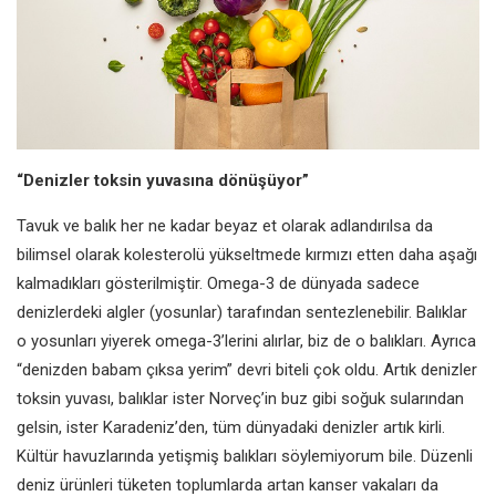
“Denizler toksin yuvasına
dönüşüyor”
Tavuk ve balık her ne kadar beyaz
et olarak adlandırılsa da
bilimsel
olarak kolesterolü yükseltmede
kırmızı etten daha aşağı
kalmadıkları
gösterilmiştir. Omega-3 de dünyada
sadece
denizlerdeki algler (yosunlar)
tarafından sentezlenebilir. Balıklar
o
yosunları yiyerek omega-3’lerini alırlar,
biz de o balıkları. Ayrıca
“denizden
babam çıksa yerim” devri biteli çok
oldu. Artık denizler
toksin yuvası,
balıklar ister Norveç’in buz gibi soğuk
sularından
gelsin, ister Karadeniz’den,
tüm dünyadaki denizler artık kirli.
Kültür havuzlarında yetişmiş balıkları
söylemiyorum bile. Düzenli
deniz
ürünleri tüketen toplumlarda artan
kanser vakaları da