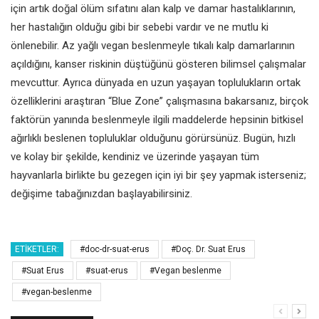
için artık
doğal ölüm sıfatını alan kalp ve
damar hastalıklarının,
her hastalığın
olduğu gibi bir sebebi vardır ve ne
mutlu ki
önlenebilir. Az yağlı vegan
beslenmeyle tıkalı kalp damarlarının
açıldığını, kanser riskinin düştüğünü
gösteren bilimsel çalışmalar
mevcuttur. Ayrıca dünyada en uzun
yaşayan toplulukların ortak
özelliklerini
araştıran “Blue Zone” çalışmasına
bakarsanız, birçok
faktörün yanında
beslenmeyle ilgili maddelerde
hepsinin bitkisel
ağırlıklı beslenen
topluluklar olduğunu görürsünüz.
Bugün, hızlı
ve kolay bir şekilde,
kendiniz ve üzerinde yaşayan tüm
hayvanlarla birlikte bu gezegen için
iyi bir şey yapmak isterseniz;
değişime
tabağınızdan başlayabilirsiniz.
ETIKETLER:
#doc-dr-suat-erus
#Doç. Dr. Suat Erus
#Suat Erus
#suat-erus
#Vegan beslenme
#vegan-beslenme