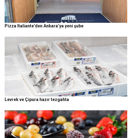
Pizza Italiante’den Ankara’ya yeni şube
Levrek ve Çipura hazır tezgahta