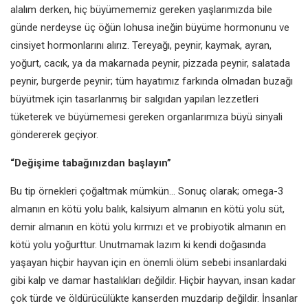
alalım derken, hiç
büyümememiz gereken yaşlarımızda
bile
günde nerdeyse üç öğün lohusa
ineğin büyüme hormonunu ve
cinsiyet hormonlarını alırız. Tereyağı,
peynir, kaymak, ayran,
yoğurt, cacık, ya
da makarnada peynir, pizzada peynir,
salatada
peynir, burgerde peynir;
tüm hayatımız farkında olmadan
buzağı
büyütmek için tasarlanmış bir
salgıdan yapılan lezzetleri
tüketerek ve
büyümemesi gereken organlarımıza
büyü sinyali
göndererek geçiyor.
“Değişime tabağınızdan
başlayın”
Bu tip örnekleri çoğaltmak mümkün...
Sonuç olarak; omega-3
almanın en
kötü yolu balık, kalsiyum almanın
en kötü yolu süt,
demir almanın en
kötü yolu kırmızı et ve probiyotik
almanın en
kötü yolu yoğurttur.
Unutmamak lazım ki kendi doğasında
yaşayan hiçbir hayvan için en önemli
ölüm sebebi insanlardaki
gibi
kalp ve damar hastalıkları değildir.
Hiçbir hayvan, insan kadar
çok
türde ve öldürücülükte kanserden
muzdarip değildir. İnsanlar