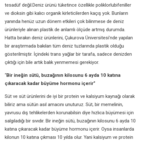
tesadüf değil.
Deniz ürünü tüketince özellikle
poliklorlubifeniller
ve dioksin gibi
kalıcı organik kirleticilerden kaçış
yok. Bunların
yanında henüz uzun
dönem etkileri çok bilinmese de
deniz
ürünleriyle alınan plastik de
anlamlı ölçüde artmış durumda.
Hatta bırakın deniz ürünlerini,
Çukurova Üniversitesi’nde yapılan
bir araştırmada bakılan tüm deniz
tuzlarında plastik olduğu
gösterilmiştir.
İçindeki trans yağlar bir tarafa, sadece
denizden
çıktığı için bile artık balık
yenmemesi gerekiyor.
“
Bir ineğin sütü, buzağının
kilosunu 6 ayda 10 katına
çıkaracak kadar büyüme
hormonu içerir”
Süt ve süt ürünlerini de iyi bir protein
ve kalsiyum kaynağı olarak
biliriz ama
sütün asıl amacını unuturuz. Süt, bir
memelinin,
yavrusu dış tehlikelerden
korunabilsin diye hızlıca büyümesi için
salgıladığı bir sıvıdır. Bir ineğin sütü,
buzağının kilosunu 6 ayda 10
katına
çıkaracak kadar büyüme hormonu
içerir. Oysa insanlarda
kilonun 10
katına çıkması 10 yılda olur. Yani
kalsiyum ve protein