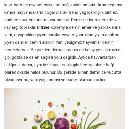
krizi, hem de diyabet riskini artırdığı
kanıtlanmıştır. Ama nedense
kimse
hayvansalların doğal olarak trans
yağ içerdiğini bilmez,
sadece abur
cuburlarda var sanırız. Demir de bir
mineraldir ve
kaynağı topraktır. Bitkiler
kökleriyle demiri emer ve yapraklarına
verir, o yaprakları yiyen canlılar veya
o yaprakları yiyen canlıları
yiyen
canlılar demiri alabilir. Yani yediğimiz
hayvanlar demir
sentezlemez. Bu
yüzden demir almanın en kolay yolu
kırmızı et
gibi gözükse de en sağlıklı
yolu değildir. Ayrıca hayvanlardan
aldığımız demir, aynı biz insanlardaki
gibi hemoglobine bağlı
olarak okside
halde bulunur. Bu şekilde alınan
demir de vücutta
oksidasyonu, yani
yaşlanmayı ve hücre ölümünü artırır.