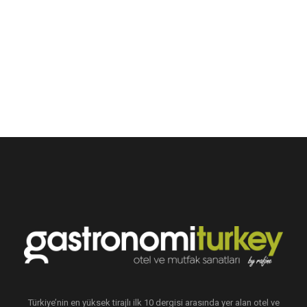
Türkiye’nin en yüksek tirajlı ilk 10 dergisi arasında yer alan otel ve