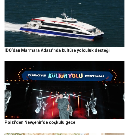
İDO’dan Marmara Adası’nda kültüre yolculuk desteği
Poizi’den Nevşehir’de coşkulu gece