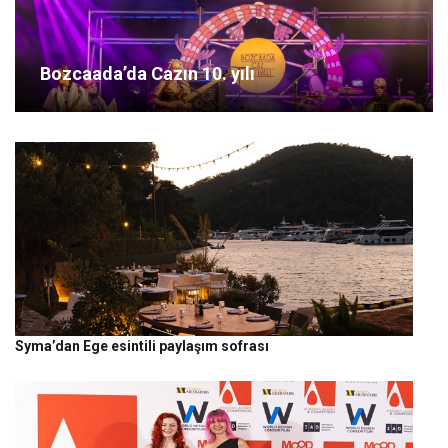
Bozcaada’da Cazın 10. yılı
Syma’dan Ege esintili paylaşım sofrası