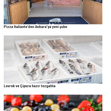
Pizza Italiante’den Ankara’ya yeni şube
Levrek ve Çipura hazır tezgahta