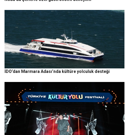
İDO’dan Marmara Adası’nda kültüre yolculuk desteği