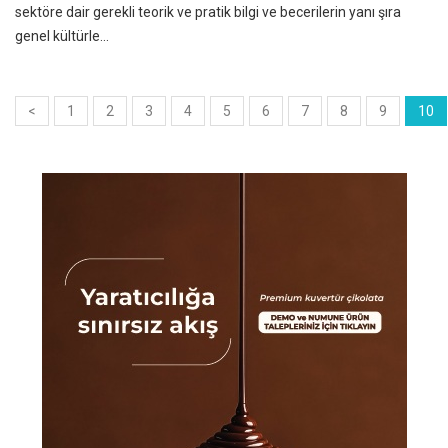
sektöre dair gerekli teorik ve pratik bilgi ve becerilerin yanı şıra
genel kültürle...
<
1
2
3
4
5
6
7
8
9
10