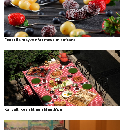
Feast ile meyve dört mevsim sofrada
Kahvaltı keyfi Ethem Efendi’de