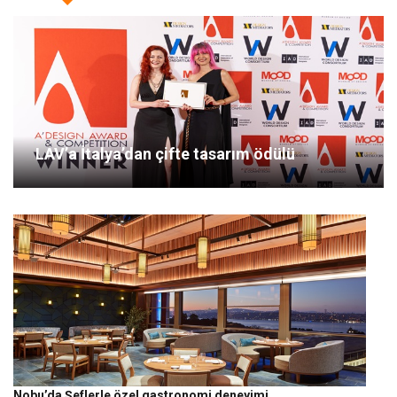
LAV’a İtalya’dan çifte tasarım ödülü
Nobu’da Şeflerle özel gastronomi deneyimi