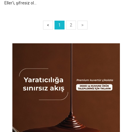
Eller’i, şifresiz ol...
<
1
2
>