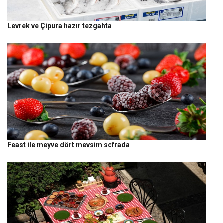
Levrek ve Çipura hazır tezgahta
Feast ile meyve dört mevsim sofrada