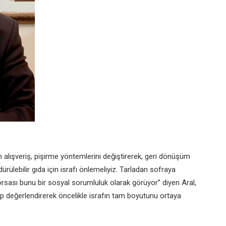
n alışveriş, pişirme yöntemlerini değiştirerek, geri dönüşüm
rülebilir gıda için israfı önlemeliyiz. Tarladan sofraya
orsası bunu bir sosyal sorumluluk olarak görüyor” diyen Aral,
etirip değerlendirerek öncelikle israfın tam boyutunu ortaya