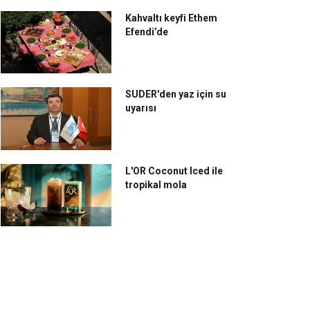
Kahvaltı keyfi Ethem
Efendi’de
SUDER'den yaz için su
uyarısı
L'OR Coconut Iced ile
tropikal mola