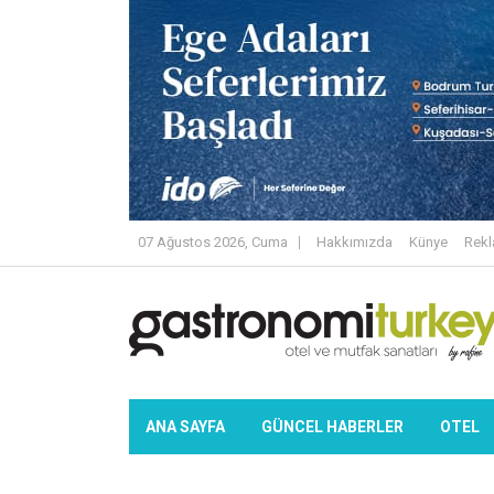
07 Ağustos 2026, Cuma
Hakkımızda
Künye
Rek
ANA SAYFA
GÜNCEL HABERLER
OTEL