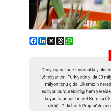
Facebook
LinkedIn
X
Threads
WhatsApp
Dünya genelinde tarımsal kayıplar dah
1,6 milyar ton. Türkiye’de yılda 33 mi
milyon tonu gıda! Ülkemizin neredey
ediliyor. Sürdürebilirliği hem yerel
koyan İstanbul Ticaret Borsası (İST
çıktığı ‘Gıda İsrafı Projesi’ ile 