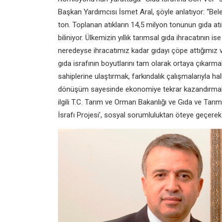
Başkan Yardımcısı İsmet Aral, şöyle anlatıyor: “Bele
ton. Toplanan atıkların 14,5 milyon tonunun gıda atık
biliniyor. Ülkemizin yıllık tarımsal gıda ihracatını
neredeyse ihracatımız kadar gıdayı çöpe attığımız 
gıda israfının boyutlarını tam olarak ortaya çıkarma
sahiplerine ulaştırmak, farkındalık çalışmalarıyla ha
dönüşüm sayesinde ekonomiye tekrar kazandırmak, t
ilgili T.C. Tarım ve Orman Bakanlığı ve Gıda ve Tar
İsrafı Projesi’, sosyal sorumluluktan öteye geçerek 