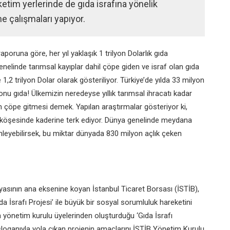
ketim yerlerinde de gıda israfına yönelik
me çalışmaları yapıyor.
poruna göre, her yıl yaklaşık 1 trilyon Dolarlık gıda
nelinde tarımsal kayıplar dahil çöpe giden ve israf olan gıda
e 1,2 trilyon Dolar olarak gösteriliyor. Türkiye’de yılda 33 milyon
nu gıda! Ülkemizin neredeyse yıllık tarımsal ihracatı kadar
ızın çöpe gitmesi demek. Yapılan araştırmalar gösteriyor ki,
ir köşesinde kaderine terk ediyor. Dünya genelinde meydana
i önleyebilirsek, bu miktar dünyada 830 milyon açlık çeken
yasının ana eksenine koyan İstanbul Ticaret Borsası (İSTİB),
ıda İsrafı Projesi’ ile büyük bir sosyal sorumluluk hareketini
a yönetim kurulu üyelerinden oluşturduğu ‘Gıda İsrafı
loganıyla yola çıkan projenin amaçlarını İSTİB Yönetim Kurulu