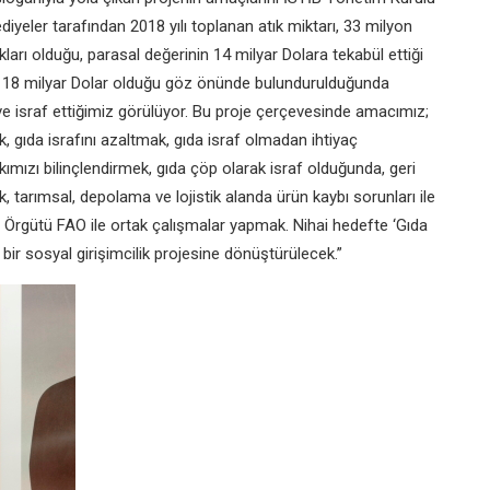
diyeler tarafından 2018 yılı toplanan atık miktarı, 33 milyon
ları olduğu, parasal değerinin 14 milyar Dolara tekabül ettiği
n ise 18 milyar Dolar olduğu göz önünde bulundurulduğunda
ve israf ettiğimiz görülüyor. Bu proje çerçevesinde amacımız;
k, gıda israfını azaltmak, gıda israf olmadan ihtiyaç
lkımızı bilinçlendirmek, gıda çöp olarak israf olduğunda, geri
arımsal, depolama ve lojistik alanda ürün kaybı sorunları ile
ım Örgütü FAO ile ortak çalışmalar yapmak. Nihai hedefte ‘Gıda
bir sosyal girişimcilik projesine dönüştürülecek.”