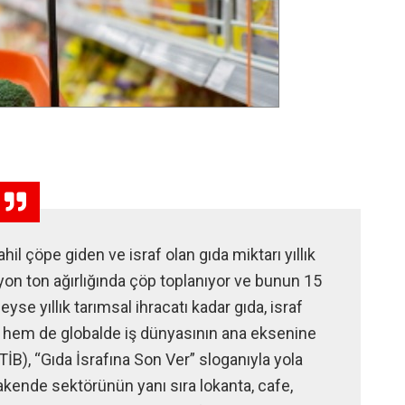
il çöpe giden ve israf olan gıda miktarı yıllık
lyon ton ağırlığında çöp toplanıyor ve bunun 15
se yıllık tarımsal ihracatı kadar gıda, israf
de hem de globalde iş dünyasının ana eksenine
İB), “Gıda İsrafına Son Ver” sloganıyla yola
perakende sektörünün yanı sıra lokanta, cafe,