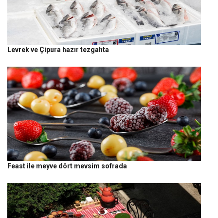
Levrek ve Çipura hazır tezgahta
Feast ile meyve dört mevsim sofrada