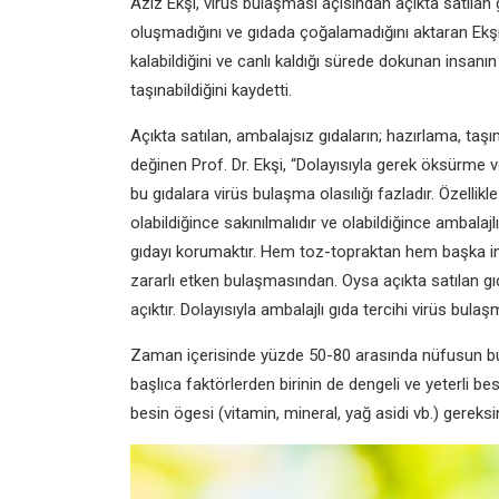
Aziz Ekşi, virüs bulaşması açısından açıkta satılan 
oluşmadığını ve gıdada çoğalamadığını aktaran Ekşi
kalabildiğini ve canlı kaldığı sürede dokunan insanı
taşınabildiğini kaydetti.
Açıkta satılan, ambalajsız gıdaların; hazırlama, t
değinen Prof. Dr. Ekşi, “Dolayısıyla gerek öksürm
bu gıdalara virüs bulaşma olasılığı fazladır. Özellik
olabildiğince sakınılmalıdır ve olabildiğince ambalajlı 
gıdayı korumaktır. Hem toz-topraktan hem başka in
zararlı etken bulaşmasından. Oysa açıkta satılan gıd
açıktır. Dolayısıyla ambalajlı gıda tercihi virüs bul
Zaman içerisinde yüzde 50-80 arasında nüfusun bu vi
başlıca faktörlerden birinin de dengeli ve yeterli 
besin ögesi (vitamin, mineral, yağ asidi vb.) gereksin