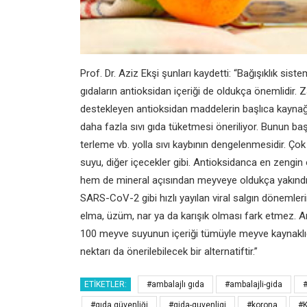
Prof. Dr. Aziz Ekşi şunları kaydetti: “Bağışıklık si
gıdaların antioksidan içeriği de oldukça önemlidir. Za
destekleyen antioksidan maddelerin başlıca kaynağı 
daha fazla sıvı gıda tüketmesi öneriliyor. Bunun başl
terleme vb. yolla sıvı kaybının dengelenmesidir. Çok s
suyu, diğer içecekler gibi. Antioksidanca en zeng
hem de mineral açısından meyveye oldukça yakındır.
SARS-CoV-2 gibi hızlı yayılan viral salgın dönemler
elma, üzüm, nar ya da karışık olması fark etmez. A
100 meyve suyunun içeriği tümüyle meyve kaynaklıdı
nektarı da önerilebilecek bir alternatiftir.”
ETIKETLER:
#ambalajlı gıda
#ambalajli-gida
#gıda güvenliği
#gida-guvenligi
#korona
#K