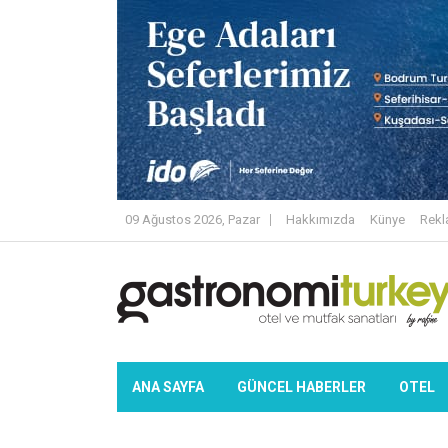
09 Ağustos 2026, Pazar
Hakkımızda
Künye
Rek
ANA SAYFA
GÜNCEL HABERLER
OTEL