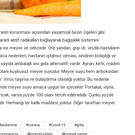
steminin korunması açısından yaşamsal besin ögeleri gibi
rarlı aktif radikalleri bağlayarak bağışıklık sistemini
ise meyve ve sebzedir. Öte yandan, grip vb. virütik hastaların
ıca nedenleri; hastanın iştahsız olması, sindirim kolaylığı ve
ayıda ambalajlı sıvı gıda alternatifi vardır. Ayran, kefir, maden
in olanı kuşkusuz meyve suyudur. Meyve suyu hem antioksidan
 Virüs taşıma ve bulaştırma olasılığı yoktur. Bu nedenle
inde meyve suyu amaca uygun bir içecektir. Portakal, vişne,
ncak, varsa yüzde 100 olanı tercih edilmelidir. Çünkü yüzde
r. Herhangi bir katkı maddesi yoktur. Diğer taraftan meyve
#beslenme
#corona
#Covid-19
#gıda
oronavirüs
#kuresel-salgin
#küresel salgın