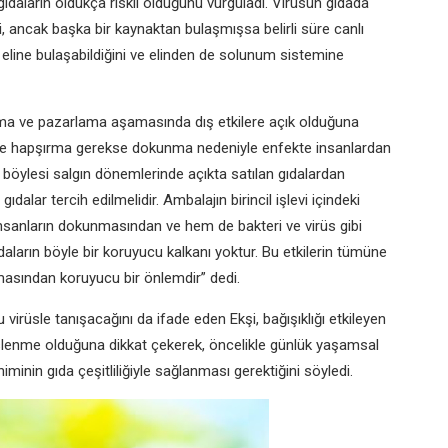
gıdaların oldukça riskli olduğunu vurguladı. Virüsün gıdada
, ancak başka bir kaynaktan bulaşmışsa belirli süre canlı
n eline bulaşabildiğini ve elinden de solunum sistemine
aşıma ve pazarlama aşamasında dış etkilere açık olduğuna
e ve hapşırma gerekse dokunma nedeniyle enfekte insanlardan
le böylesi salgın dönemlerinde açıkta satılan gıdalardan
gıdalar tercih edilmelidir. Ambalajın birincil işlevi içindeki
sanların dokunmasından ve hem de bakteri ve virüs gibi
aların böyle bir koruyucu kalkanı yoktur. Bu etkilerin tümüne
aşmasından koruyucu bir önlemdir” dedi.
rüsle tanışacağını da ifade eden Ekşi, bağışıklığı etkileyen
beslenme olduğuna dikkat çekerek, öncelikle günlük yaşamsal
iminin gıda çeşitliliğiyle sağlanması gerektiğini söyledi.