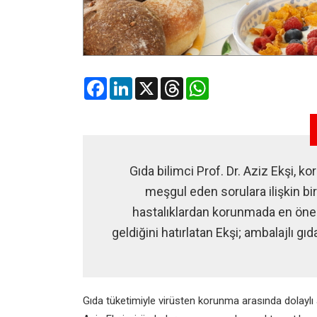
Facebook
LinkedIn
X
Threads
WhatsApp
Gıda bilimci Prof. Dr. Aziz Ekşi, k
meşgul eden sorulara ilişkin bi
hastalıklardan korunmada en önem
geldiğini hatırlatan Ekşi; ambalajlı gı
Gıda tüketimiyle virüsten korunma arasında dolaylı a