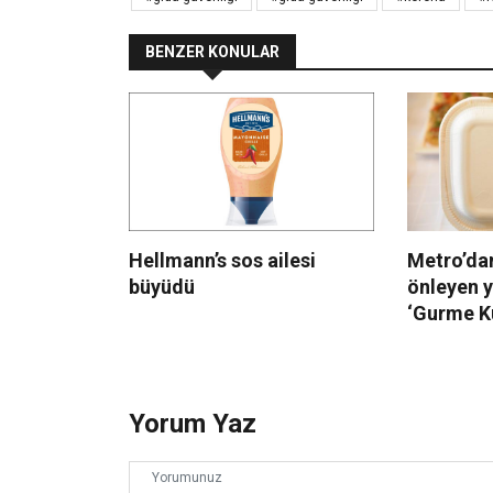
BENZER KONULAR
Hellmann’s sos ailesi
Metro’dan
büyüdü
önleyen 
‘Gurme K
Yorum Yaz