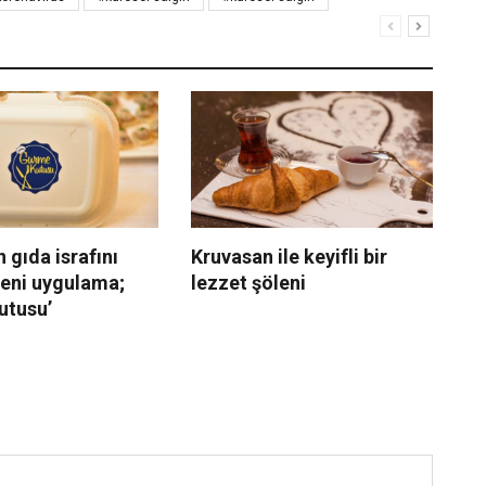
 gıda israfını
Kruvasan ile keyifli bir
Be
yeni uygulama;
lezzet şöleni
Ko
utusu’
İn