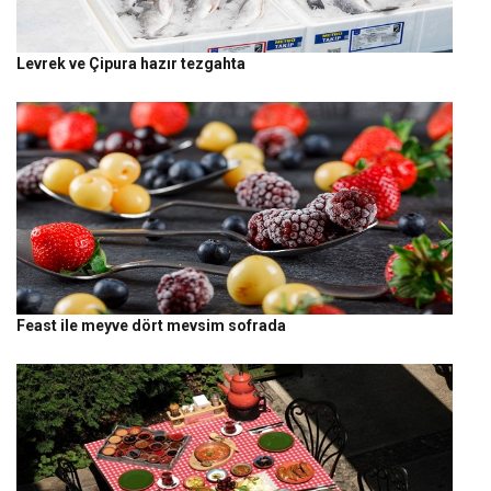
Levrek ve Çipura hazır tezgahta
Feast ile meyve dört mevsim sofrada