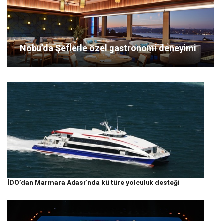
Nobu’da Şeflerle özel gastronomi deneyimi
İDO’dan Marmara Adası’nda kültüre yolculuk desteği