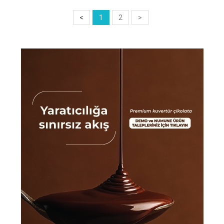
<
1
2
>