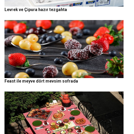
Levrek ve Çipura hazır tezgahta
Feast ile meyve dört mevsim sofrada