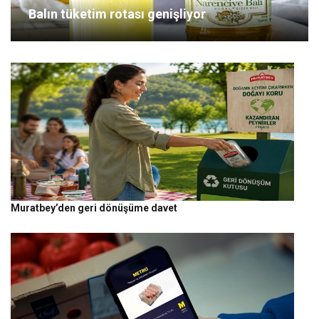
Balın tüketim rotası genişliyor
Muratbey’den geri dönüşüme davet