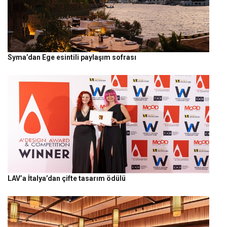
Syma’dan Ege esintili paylaşım sofrası
LAV’a İtalya’dan çifte tasarım ödülü