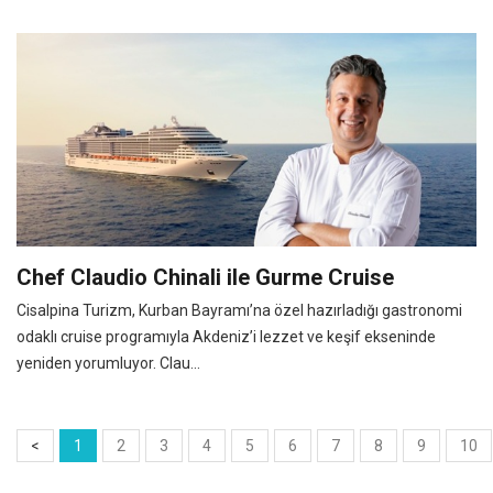
Chef Claudio Chinali ile Gurme Cruise
Cisalpina Turizm, Kurban Bayramı’na özel hazırladığı gastronomi
odaklı cruise programıyla Akdeniz’i lezzet ve keşif ekseninde
yeniden yorumluyor. Clau...
<
1
2
3
4
5
6
7
8
9
10