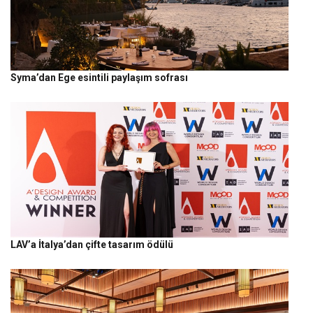
Syma’dan Ege esintili paylaşım sofrası
LAV’a İtalya’dan çifte tasarım ödülü