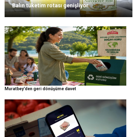
Balın tüketim rotası genişliyor
Muratbey’den geri dönüşüme davet