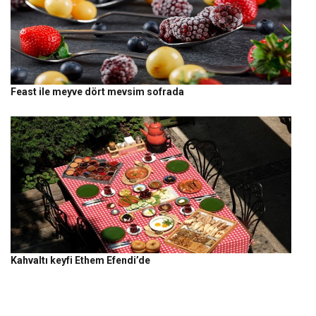
Feast ile meyve dört mevsim sofrada
Kahvaltı keyfi Ethem Efendi’de