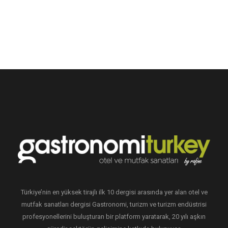
Türkiye’nin en yüksek tirajlı ilk 10 dergisi arasında yer alan otel ve
mutfak sanatları dergisi Gastronomi, turizm ve turizm endüstrisi
profesyonellerini buluşturan bir platform yaratarak, 20 yılı aşkın