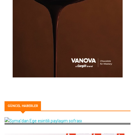
GÜNCEL HABERLER
Syma’dan Ege esintili paylaşım sofrası