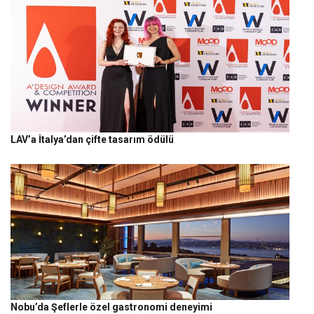
LAV’a İtalya’dan çifte tasarım ödülü
Nobu’da Şeflerle özel gastronomi deneyimi