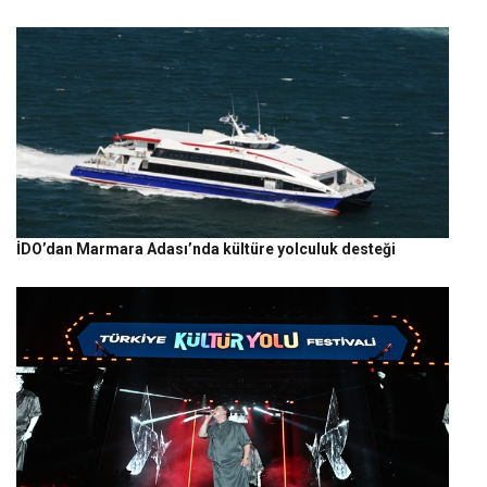
İDO’dan Marmara Adası’nda kültüre yolculuk desteği