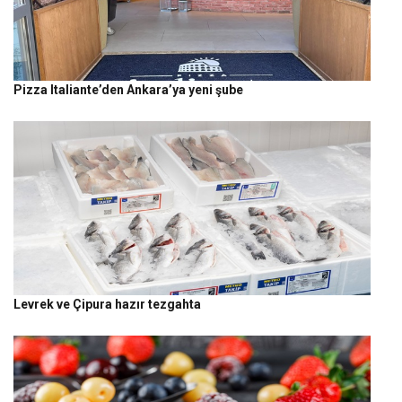
Pizza Italiante’den Ankara’ya yeni şube
Levrek ve Çipura hazır tezgahta