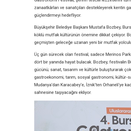
Gastronomi Festivali
, şehrin tescilli lezzetlerini tü
zanaatkârları ve sanatçıları destekleyerek kentin g
güçlendirmeyi hedefliyor.
Büyükşehir Belediye Başkanı Mustafa Bozbey, Bursa'nı
köklü mutfak kültürünün önemine dikkat çekiyor. Bo
geçmişten geleceğe uzanan yeni bir mutfak yolculu
Üç gün sürecek olan festival, sadece Merinos Parkı'y
dört bir yanında hayat bulacak. Bozbey, festivalin B
gücünü; sanat, tasarım ve kültürle buluşturarak çok 
gastroekonomi, tarım, sosyal gastronomi, kültür-s
Mudanya'dan Karacabey'e, İznik'ten Orhaneli'ye ka
sahnesine taşıyacağını ekliyor.