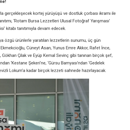
ne!
yla gerçekleşecek kortej yürüyüşü ve dostluk çorbası ikramı ile
tanıtımı, ‘Rotam Bursa Lezzetleri Ulusal Fotoğraf Yarışması’
i’ kitabı tanıtımıyla devam edecek.
’ya özgü ürünlerle yaratılan lezzetlerin sunumu, üç gün
a Ekmekcioğlu, Cüneyt Asan, Yunus Emre Akkor, Rafet İnce,
 Gökhan Çilak ve Eyüp Kemal Sevinç gibi tanınan birçok şef,
su’ndan ‘Kestane Şekeri’ne, ‘Gürsu Bamyası’ndan ‘Gedelek
Cevizli Lokum’a kadar birçok lezzeti sahnede hazırlayacak.