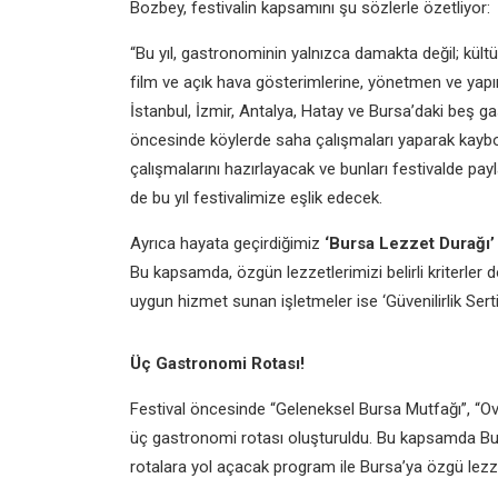
Bozbey, festivalin kapsamını şu sözlerle özetliyor:
“Bu yıl, gastronominin yalnızca damakta değil; kült
film ve açık hava gösterimlerine, yönetmen ve yapım
İstanbul, İzmir, Antalya, Hatay ve Bursa’daki beş 
öncesinde köylerde saha çalışmaları yaparak kayb
çalışmalarını hazırlayacak ve bunları festivalde p
de bu yıl festivalimize eşlik edecek.
Ayrıca hayata geçirdiğimiz
‘Bursa Lezzet Durağı’
Bu kapsamda, özgün lezzetlerimizi belirli kriterler 
uygun hizmet sunan işletmeler ise ‘Güvenilirlik Sertifi
Üç Gastronomi Rotası!
Festival öncesinde
“Geleneksel Bursa Mutfağı”, “
üç gastronomi rotası oluşturuldu. Bu kapsamda Burs
rotalara yol açacak program ile Bursa’ya özgü lezz