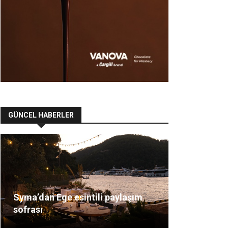
GÜNCEL HABERLER
Syma’dan Ege esintili paylaşım
sofrası