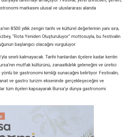
m dünyaya tanıtmayı amaçlıyor. Festival, yerel üreticileri, şefleri,
astronomi markasını ulusal ve uluslararası alanda
n 8500 yıllık zengin tarihi ve kültürel değerlerinin yanı sıra,
zbey, "Rota Yeniden Oluşturuluyor" mottosuyla, bu festivalin
ğunun başlangıcı olacağını vurguluyor.
la sınırlı kalmayacak. Tarihi hanlardan ilçelere kadar kentin
ursa'nın mutfak kültürünü, zanaatkârlık geleneğini ve üretici
yönlü bir gastronomi kimliği sunacağını belirtiyor. Festivalin,
anat ve gastro turizm ekseninde gerçekleşeceğini ve
dar tüm ilçeleri kapsayarak Bursa'yı dünya gastronomi