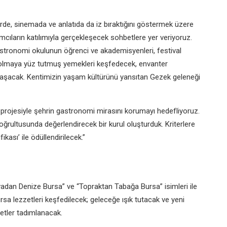
ürde, sinemada ve anlatıda da iz bıraktığını göstermek üzere
cıların katılımıyla gerçekleşecek sohbetlere yer veriyoruz.
gastronomi okulunun öğrenci ve akademisyenleri, festival
olmaya yüz tutmuş yemekleri keşfedecek, envanter
aylaşacak. Kentimizin yaşam kültürünü yansıtan Gezek geleneği
projesiyle şehrin gastronomi mirasını korumayı hedefliyoruz.
doğrultusunda değerlendirecek bir kurul oluşturduk. Kriterlere
kası’ ile ödüllendirilecek.”
Ovadan Denize Bursa”
ve
“Topraktan Tabağa Bursa”
isimleri ile
a lezzetleri keşfedilecek; geleceğe ışık tutacak ve yeni
etler tadımlanacak.