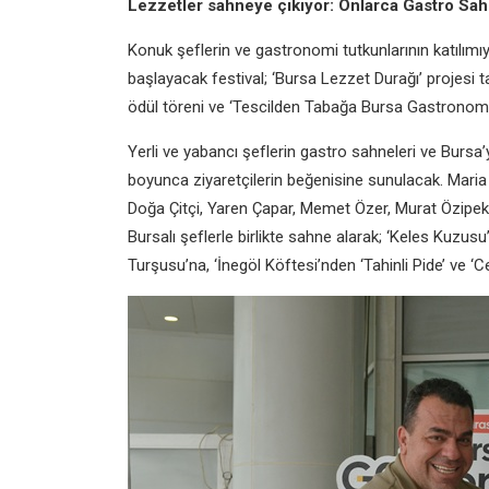
Lezzetler sahneye çıkıyor: Onlarca Gastro Sah
Konuk şeflerin ve gastronomi tutkunlarının katılımı
başlayacak festival; ‘Bursa Lezzet Durağı’ projesi 
ödül töreni ve ‘Tescilden Tabağa Bursa Gastronomis
Yerli ve yabancı şeflerin gastro sahneleri ve Bursa
boyunca ziyaretçilerin beğenisine sunulacak. Mari
Doğa Çitçi, Yaren Çapar, Memet Özer, Murat Özipek,
Bursalı şeflerle birlikte sahne alarak; ‘Keles Kuzu
Turşusu’na, ‘İnegöl Köftesi’nden ‘Tahinli Pide’ ve ‘