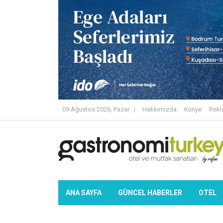
09 Ağustos 2026, Pazar
Hakkımızda
Künye
Rek
ANA SAYFA
GÜNCEL HABERLER
OTEL