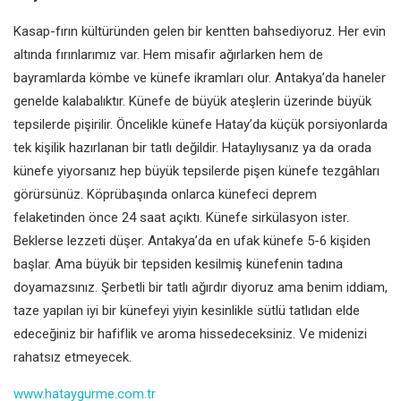
Kasap-fırın kültüründen gelen bir
kentten bahsediyoruz. Her evin
altında fırınlarımız var. Hem misafir
ağırlarken hem de
bayramlarda
kömbe ve künefe ikramları olur.
Antakya’da haneler
genelde
kalabalıktır. Künefe de büyük ateşlerin
üzerinde büyük
tepsilerde pişirilir.
Öncelikle künefe Hatay’da küçük
porsiyonlarda
tek kişilik hazırlanan
bir tatlı değildir. Hataylıysanız ya da
orada
künefe yiyorsanız hep büyük
tepsilerde pişen künefe tezgâhları
görürsünüz. Köprübaşında onlarca
künefeci deprem
felaketinden önce
24 saat açıktı. Künefe sirkülasyon ister.
Beklerse lezzeti düşer. Antakya’da
en ufak künefe 5-6 kişiden
başlar.
Ama büyük bir tepsiden kesilmiş
künefenin tadına
doyamazsınız.
Şerbetli bir tatlı ağırdır diyoruz ama
benim iddiam,
taze yapılan iyi bir
künefeyi yiyin kesinlikle sütlü tatlıdan
elde
edeceğiniz bir hafiflik ve aroma
hissedeceksiniz. Ve midenizi
rahatsız
etmeyecek.
www.hataygurme.com.tr