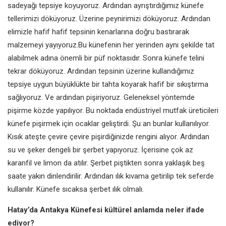
sadeyağı tepsiye koyuyoruz. Ardından
ayrıştırdığımız künefe
tellerimizi
döküyoruz. Üzerine peynirimizi
döküyoruz. Ardından
elimizle hafif
hafif tepsinin kenarlarına doğru
bastırarak
malzemeyi yayıyoruz.
Bu künefenin her yerinden aynı
şekilde tat
alabilmek adına önemli
bir püf noktasıdır.
Sonra künefe telini
tekrar döküyoruz. Ardından tepsinin
üzerine kullandığımız
tepsiye uygun
büyüklükte bir tahta koyarak hafif
bir sıkıştırma
sağlıyoruz. Ve ardından
pişiriyoruz. Geleneksel yöntemde
pişirme közde yapılıyor. Bu noktada
endüstriyel mutfak üreticileri
künefe
pişirmek için ocaklar geliştirdi. Şu
an bunlar kullanılıyor.
Kısık ateşte
çevire çevire pişirdiğinizde rengini
alıyor. Ardından
su ve şeker dengeli
bir şerbet yapıyoruz. İçerisine çok
az
karanfil ve limon da atılır. Şerbet
piştikten sonra yaklaşık beş
saate
yakın dinlendirilir. Ardından ılık kıvama
getirilip tek seferde
kullanılır. Künefe
sıcaksa şerbet ılık olmalı.
Hatay’da Antakya Künefesi kültürel
anlamda neler ifade
ediyor?