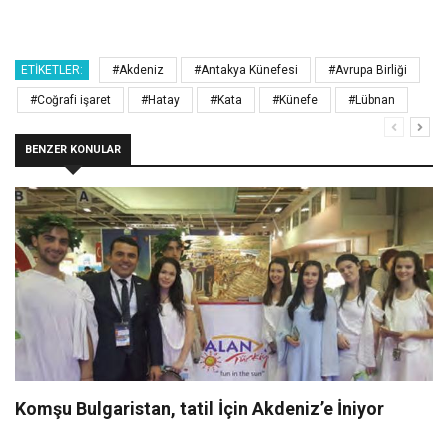
ETIKETLER:
#Akdeniz
#Antakya Künefesi
#Avrupa Birliği
#Coğrafi işaret
#Hatay
#Kata
#Künefe
#Lübnan
BENZER KONULAR
Komşu Bulgaristan, tatil İçin Akdeniz’e İniyor