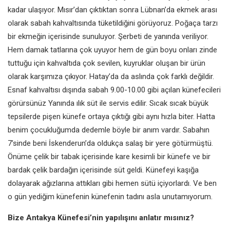
kadar
ulaşıyor. Mısır’dan çıktıktan sonra
Lübnan’da ekmek arası
olarak sabah
kahvaltısında tüketildiğini görüyoruz.
Poğaça tarzı
bir ekmeğin içerisinde
sunuluyor. Şerbeti de yanında veriliyor.
Hem damak tatlarına çok uyuyor
hem de gün boyu onları zinde
tuttuğu için kahvaltıda çok sevilen,
kuyruklar oluşan bir ürün
olarak
karşımıza çıkıyor. Hatay’da da aslında
çok farklı değildir.
Esnaf kahvaltısı
dışında sabah 9.00-10.00 gibi açılan
künefecileri
görürsünüz Yanında ılık
süt ile servis edilir. Sıcak sıcak büyük
tepsilerde pişen künefe ortaya çıktığı
gibi aynı hızla biter. Hatta
benim
çocukluğumda dedemle böyle bir
anım vardır. Sabahın
7’sinde beni
İskenderun’da oldukça salaş bir yere
götürmüştü.
Önüme çelik bir tabak
içerisinde kare kesimli bir künefe ve
bir
bardak çelik bardağın
içerisinde süt geldi. Künefeyi kaşığa
dolayarak ağızlarına attıkları gibi
hemen sütü içiyorlardı. Ve ben
o
gün yediğim künefenin
künefenin tadını asla
unutamıyorum.
Bize Antakya Künefesi’nin yapılışını
anlatır mısınız?