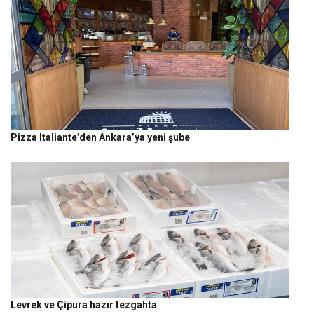
Pizza Italiante’den Ankara’ya yeni şube
Levrek ve Çipura hazır tezgahta