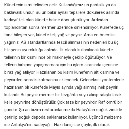
Künefenin ismi telinden gelir.
Kullandığımız un pastalık ya da
baklavalık undur. Bu un bakır aynalı
tepsilere dökülerek aslında
kadayıf teli
olan künefe haline dönüştürülüyor.
Ardından
toplandıktan sonra mermer
üzerinde dinlendiriliyor. Künefede
üç
tane bileşen var; künefe teli, yağ
ve peynir. Ama en önemlisi
yağımız.
AB standartlarında tescil alınmasının
nedenleri bu üç
bileşenin uyumluluğu
aslında. İlk olarak kullanılacak künefe
tellerinin bir kısmı ince bir makineyle
çekilip öğütülüyor. Ve
tellerin birbirine
yapışmaması için bu işlem sırasında
içerisine
biraz yağ atılıyor. Hazırlanan
bu kısım künefenin alt kısmına
ve
peynirden sonraki katmanına
eklenecek. Geleneksel yöntemlerle
hazırlanan bir künefede Mayıs ayında
yağı alınmış inek peyniri
kullanılır. Bu
peynir mermer bir tezgâhta suyu
alınıp sıkıştırılarak
kelle peynirine
dönüştürülür. Çok taze bir peynirdir.
Raf ömrü bir
gündür. Şu an bizim
restoranlarımızda Hatay’dan soğuk
zincirle
getirilip soğuk depoda
saklanarak kullanılıyor. Üçüncü
malzeme
ise Antakya’nın sadeyağı...
Hazırlanışı ise şöyle; ilk olarak