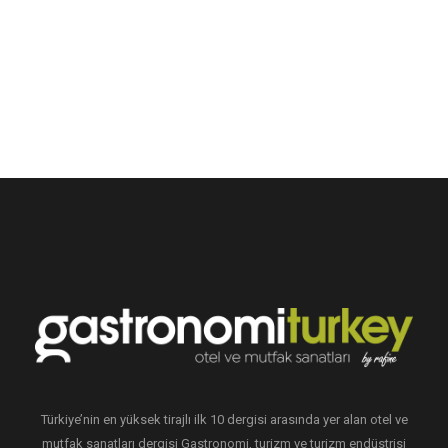
Türkiye’nin en yüksek tirajlı ilk 10 dergisi arasında yer alan otel ve
mutfak sanatları dergisi Gastronomi, turizm ve turizm endüstrisi