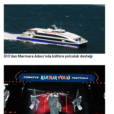
İDO’dan Marmara Adası’nda kültüre yolculuk desteği