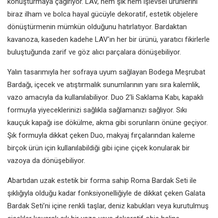
konuşturmaya çağırıyor. LAV, hem şık hem işlevsel ürünlerini
biraz ilham ve bolca hayal gücüyle dekoratif, estetik objelere
dönüştürmenin mümkün olduğunu hatırlatıyor. Bardaktan
kavanoza, kaseden kadehe LAV’ın her bir ürünü, yaratıcı fikirlerle
buluştuğunda zarif ve göz alıcı parçalara dönüşebiliyor.
Yalın tasarımıyla her sofraya uyum sağlayan Bodega Meşrubat
Bardağı, içecek ve atıştırmalık sunumlarının yanı sıra kalemlik,
vazo amacıyla da kullanılabiliyor. Duo 2’li Saklama Kabı, kapaklı
formuyla yiyeceklerinizi sağlıkla sağlamanızı sağlıyor. Sıkı
kauçuk kapağı ise dökülme, akma gibi sorunların önüne geçiyor.
Şık formuyla dikkat çeken Duo, makyaj fırçalarından kaleme
birçok ürün için kullanılabildiği gibi içine çiçek konularak bir
vazoya da dönüşebiliyor.
Abartıdan uzak estetik bir forma sahip Roma Bardak Seti ile
şıklığıyla olduğu kadar fonksiyonelliğiyle de dikkat çeken Galata
Bardak Seti’ni içine renkli taşlar, deniz kabukları veya kurutulmuş