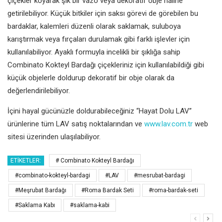
çiçekler koyarak şık bir vazo veya dekoratif obje haline
getirilebiliyor. Küçük bitkiler için saksı görevi de görebilen bu
bardaklar, kalemleri düzenli olarak saklamak, suluboya
karıştırmak veya fırçaları durulamak gibi farklı işlevler için
kullanılabiliyor. Ayaklı formuyla incelikli bir şıklığa sahip
Combinato Kokteyl Bardağı çiçekleriniz için kullanılabildiği gibi
küçük objelerle doldurup dekoratif bir obje olarak da
değerlendirilebiliyor.
İçini hayal gücünüzle doldurabileceğiniz “Hayat Dolu LAV”
ürünlerine tüm LAV satış noktalarından ve
www.lav.com.tr
web
sitesi üzerinden ulaşılabiliyor.
ETIKETLER:
# Combinato Kokteyl Bardağı
#combinato-kokteyl-bardagi
#LAV
#mesrubat-bardagi
#Meşrubat Bardağı
#Roma Bardak Seti
#roma-bardak-seti
#Saklama Kabı
#saklama-kabi