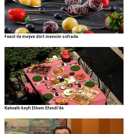
Feast ile meyve dört mevsim sofrada
Kahvaltı keyfi Ethem Efendi’de