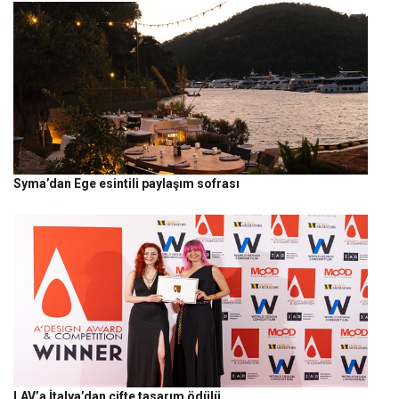
Syma’dan Ege esintili paylaşım sofrası
LAV’a İtalya’dan çifte tasarım ödülü