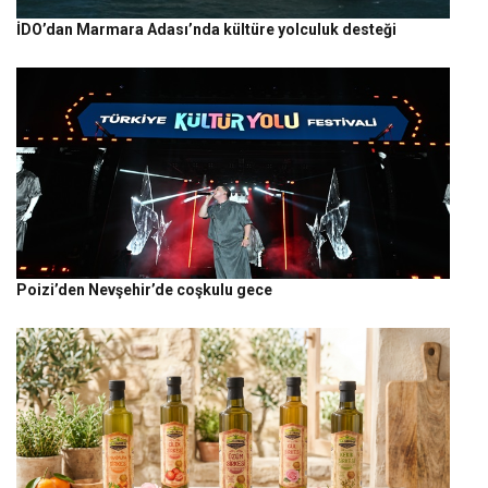
İDO’dan Marmara Adası’nda kültüre yolculuk desteği
Poizi’den Nevşehir’de coşkulu gece