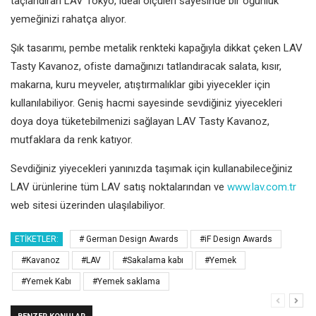
taçlandıran LAV Tokyo, ideal ölçüleri sayesinde bir öğünlük
yemeğinizi rahatça alıyor.
Şık tasarımı, pembe metalik renkteki kapağıyla dikkat çeken LAV
Tasty Kavanoz, ofiste damağınızı tatlandıracak salata, kısır,
makarna, kuru meyveler, atıştırmalıklar gibi yiyecekler için
kullanılabiliyor. Geniş hacmi sayesinde sevdiğiniz yiyecekleri
doya doya tüketebilmenizi sağlayan LAV Tasty Kavanoz,
mutfaklara da renk katıyor.
Sevdiğiniz yiyecekleri yanınızda taşımak için kullanabileceğiniz
LAV ürünlerine tüm LAV satış noktalarından ve
www.lav.com.tr
web sitesi üzerinden ulaşılabiliyor.
ETIKETLER:
# German Design Awards
#iF Design Awards
#Kavanoz
#LAV
#Sakalama kabı
#Yemek
#Yemek Kabı
#Yemek saklama