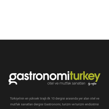
Türkiye’nin en yüksek tirajlı ilk 10 dergisi arasında yer alan otel ve
mutfak sanatları dergisi Gastronomi, turizm ve turizm endüstrisi