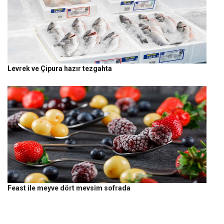
Levrek ve Çipura hazır tezgahta
Feast ile meyve dört mevsim sofrada