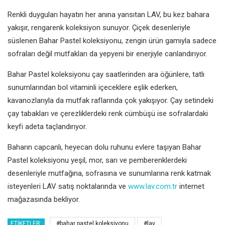
Renkli duyguları hayatın her anına yansıtan LAV, bu kez bahara
yakışır, rengarenk koleksiyon sunuyor. Çiçek desenleriyle
süslenen Bahar Pastel koleksiyonu, zengin ürün gamıyla sadece
sofraları değil mutfakları da yepyeni bir enerjiyle canlandırıyor.
Bahar Pastel koleksiyonu çay saatlerinden ara öğünlere, tatlı
sunumlarından bol vitaminli içeceklere eşlik ederken,
kavanozlarıyla da mutfak raflarında çok yakışıyor. Çay setindeki
çay tabakları ve çerezliklerdeki renk cümbüşü ise sofralardaki
keyfi adeta taçlandırıyor.
Baharın capcanlı, heyecan dolu ruhunu evlere taşıyan Bahar
Pastel koleksiyonu yeşil, mor, sarı ve pemberenklerdeki
desenleriyle mutfağına, sofrasına ve sunumlarına renk katmak
isteyenleri LAV satış noktalarında ve
www.lav.com.tr
internet
mağazasında bekliyor.
ETIKETLER:
#bahar pastel koleksiyonu
#lav