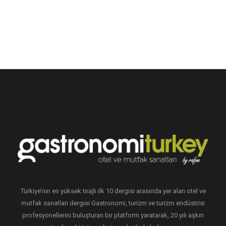
Türkiye’nin en yüksek tirajlı ilk 10 dergisi arasında yer alan otel ve
mutfak sanatları dergisi Gastronomi, turizm ve turizm endüstrisi
profesyonellerini buluşturan bir platform yaratarak, 20 yılı aşkın