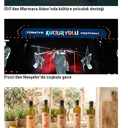
İDO’dan Marmara Adası’nda kültüre yolculuk desteği
Poizi’den Nevşehir’de coşkulu gece