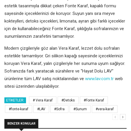
estetik tasarımıyla dikkat çeken Fonte Karaf, kapaklı formu
sayesinde içeceklerinizi de koruyor. Suyun yanı sıra meyve
kokteylleri, detoks içecekleri, limonata, ayran gibi farklı içecekler
için de kullanabileceğiniz Fonte Karaf, şıklığıyla sofralarınızın ve
sunumlarınızın zarafetini tamamlıyor.
Modern çizgileriyle göz alan Vera Karaf, lezzet dolu sofraları
estetikle tamamlıyor. Gri silikon kapağı sayesinde içeceklerinizi
koruyan Vera Karaf, yalın çizgileriyle her sunuma uyum sağlıyor.
Sofranızda fark yaratacak sürahilere ve “Hayat Dolu LAV”
ürünlerine tüm LAV satış noktalarından ve
www.lav.com.tr
web
sitesi üzerinden ulaşılabiliyor.
ETIKETLER:
# Vera Karaf
#Detoks
#Fonte Karaf
#fonte-karaf
#LAV
#Sofra
#Sunum
#vera-karaf
BENZER KONULAR