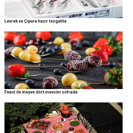
Levrek ve Çipura hazır tezgahta
Feast ile meyve dört mevsim sofrada