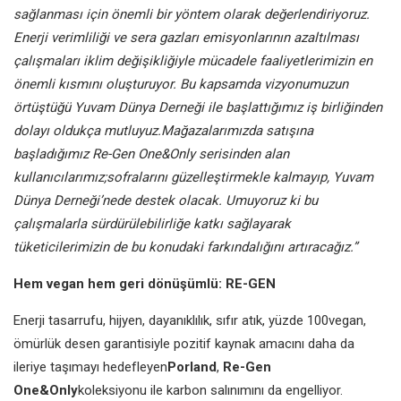
sağlanması için önemli bir yöntem olarak değerlendiriyoruz.
Enerji verimliliği ve sera gazları emisyonlarının azaltılması
çalışmaları iklim değişikliğiyle mücadele faaliyetlerimizin en
önemli kısmını oluşturuyor. Bu kapsamda vizyonumuzun
örtüştüğü Yuvam Dünya Derneği ile başlattığımız iş birliğinden
dolayı oldukça mutluyuz.Mağazalarımızda satışına
başladığımız Re-Gen One&Only serisinden alan
kullanıcılarımız;sofralarını güzelleştirmekle kalmayıp, Yuvam
Dünya Derneği’nede destek olacak. Umuyoruz ki bu
çalışmalarla sürdürülebilirliğe katkı sağlayarak
tüketicilerimizin de bu konudaki farkındalığını artıracağız.”
Hem vegan hem geri dönüşümlü: RE-GEN
Enerji tasarrufu, hijyen, dayanıklılık, sıfır atık, yüzde 100vegan,
ömürlük desen garantisiyle pozitif kaynak amacını daha da
ileriye taşımayı hedefleyen
Porland
,
Re-Gen
One&Only
koleksiyonu ile karbon salınımını da engelliyor.