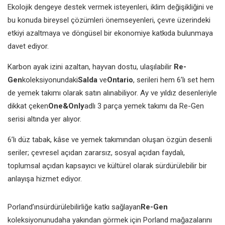
Ekolojik dengeye destek vermek isteyenleri, iklim değişikliğini ve
bu konuda bireysel çözümleri önemseyenleri, çevre üzerindeki
etkiyi azaltmaya ve döngüsel bir ekonomiye katkıda bulunmaya
davet ediyor.
Karbon ayak izini azaltan, hayvan dostu, ulaşılabilir
Re-
Gen
koleksiyonundaki
Salda
ve
Ontario
, serileri hem 6’lı set hem
de yemek takımı olarak satın alınabiliyor. Ay ve yıldız desenleriyle
dikkat çeken
One&Only
adlı 3 parça yemek takımı da Re-Gen
serisi altında yer alıyor.
6’lı düz tabak, kâse ve yemek takımından oluşan özgün desenli
seriler; çevresel açıdan zararsız, sosyal açıdan faydalı,
toplumsal açıdan kapsayıcı ve kültürel olarak sürdürülebilir bir
anlayışa hizmet ediyor.
Porland’ınsürdürülebilirliğe katkı sağlayan
Re-Gen
koleksiyonunudaha yakından görmek için Porland mağazalarını