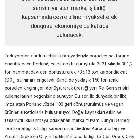
serisini yaratan marka, iş birliği
kapsamında çevre bilincini yükselterek
döngüsel ekonomiye de katkıda
bulunacak.
Fark yaratan sürdürülebilirlik faaliyetleriyle porselen sektörüne
öncülük eden
Porland
, çevre dostu duruşu ile 2021 yılında
301,2
ton
hammaddeyi geri dönüştürerek
735,13 ton
karbondioksit
(CO
salınımını engelledi. Simdi de yaklaşık
150 ton
renkli
2)
porselen kırığını geri dönüştürerek ürettiği yeni
Re-Gen
serisini
kullanıcılarının beğenisine sunuyor. Bu seri ile dünyada bir ilke
imza atan
Porland;
yüzde 100 geri dönüştürülmüş ve vegan
ürünleri tüketicilerle buluşturuyor. Doğal kaynakları etkin ve
tasarruflu kullanmaya odaklanan marka
Yuvam Dünya Derneği
ile imza attığı iş birliği kapsamında;
Siedres Kurucu Ortağı ve
Kreatif Direktörü Ceylin Türkkan
’ın tasarladığı
Re-Gen One & Only