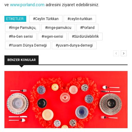
ve
www.porland.com
adresini ziyaret edebilirsiniz.
ETIKETLER:
#Ceylin Türkkan
#ceylin-turkkan
#İmge Pamukçu,
#imge-pamukcu
#Porland
#Re-Gen serisi
#regen-serisi
#Sürdürülebilirlik
#Yuvam Dünya Derneği
#yuvam-dunya-dernegi
BENZER KONULAR