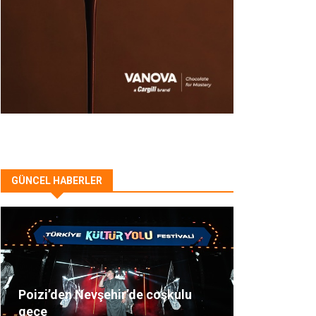
GÜNCEL HABERLER
Poizi’den Nevşehir’de coşkulu
gece