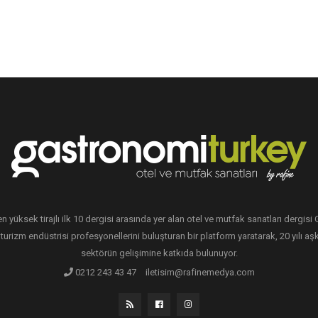
en yüksek tirajlı ilk 10 dergisi arasında yer alan otel ve mutfak sanatları dergis
 turizm endüstrisi profesyonellerini buluşturan bir platform yaratarak, 20 yılı aşk
sektörün gelişimine katkıda bulunuyor.
0212 243 43 47
iletisim@rafinemedya.com