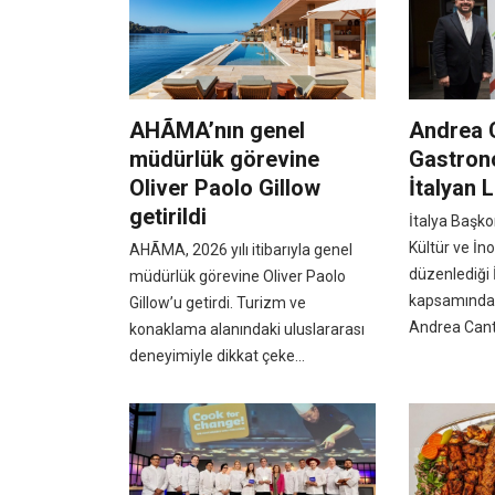
AHÃMA’nın genel
Andrea 
müdürlük görevine
Gastron
Oliver Paolo Gillow
İtalyan 
getirildi
İtalya Başko
Kültür ve İn
AHÃMA, 2026 yılı itibarıyla genel
düzenlediği 
müdürlük görevine Oliver Paolo
kapsamında M
Gillow’u getirdi. Turizm ve
Andrea Canto
konaklama alanındaki uluslararası
deneyimiyle dikkat çeke...