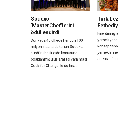
Sodexo
Türk Lez
‘MasterChef’lerini
Fethedi
ödüllendirdi
Fine dining 
yemek yenebi
Dünyada 45 ülkede her gün 100
konseptlerd
milyon insana dokunan Sodexo,
yemeklerine
sürdürülebilir gıda konusuna
alternatif su
odaklanmış uluslararası yarışması
Cook for Change ile üç fina...