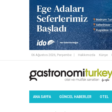
06 Ağustos 2026, Perşembe
Hakkımızda
Künye
ANA SAYFA
GÜNCEL HABERLER
OTEL