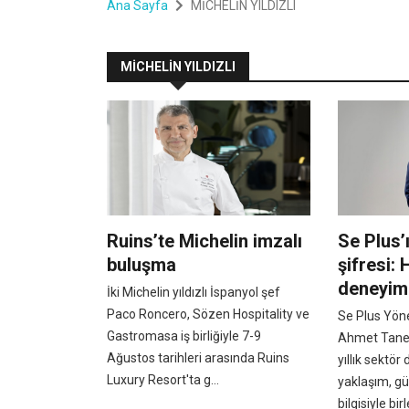
Ana Sayfa
MİCHELİN YILDIZLI
MİCHELİN YILDIZLI
Ruins’te Michelin imzalı
Se Plus’
buluşma
şifresi: 
deneyim
İki Michelin yıldızlı İspanyol şef
Paco Roncero, Sözen Hospitality ve
Se Plus Yön
Gastromasa iş birliğiyle 7-9
Ahmet Taner
Ağustos tarihleri arasında Ruins
yıllık sektör
Luxury Resort'ta g...
yaklaşım, gü
bilgisiyle birl