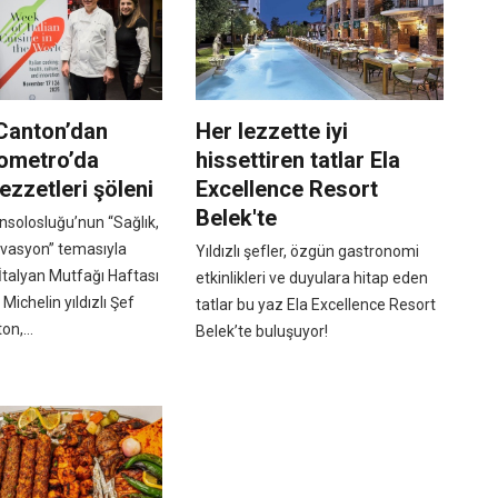
Canton’dan
Her lezzette iyi
ometro’da
hissettiren tatlar Ela
Lezzetleri şöleni
Excellence Resort
Belek'te
nsolosluğu’nun “Sağlık,
ovasyon” temasıyla
Yıldızlı şefler, özgün gastronomi
İtalyan Mutfağı Haftası
etkinlikleri ve duyulara hitap eden
ichelin yıldızlı Şef
tatlar bu yaz Ela Excellence Resort
n,...
Belek’te buluşuyor!