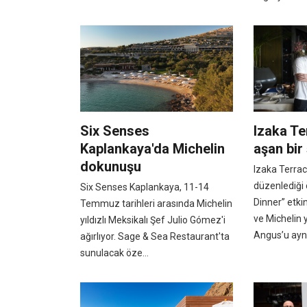
Six Senses
Izaka Ter
Kaplankaya'da Michelin
aşan bir
dokunuşu
Izaka Terra
düzenlediği
Six Senses Kaplankaya, 11-14
Dinner” etki
Temmuz tarihleri arasında Michelin
ve Michelin y
yıldızlı Meksikalı Şef Julio Gómez'i
Angus’u aynı
ağırlıyor. Sage & Sea Restaurant'ta
sunulacak öze...