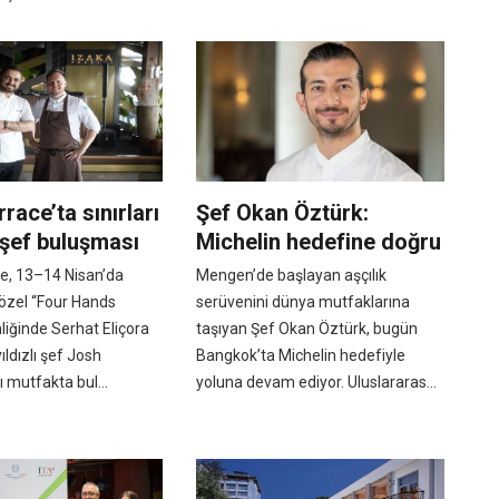
race’ta sınırları
Şef Okan Öztürk:
 şef buluşması
Michelin hedefine doğru
ce, 13–14 Nisan’da
Mengen’de başlayan aşçılık
 özel “Four Hands
serüvenini dünya mutfaklarına
nliğinde Serhat Eliçora
taşıyan Şef Okan Öztürk, bugün
ıldızlı şef Josh
Bangkok’ta Michelin hedefiyle
 mutfakta bul...
yoluna devam ediyor. Uluslararas...