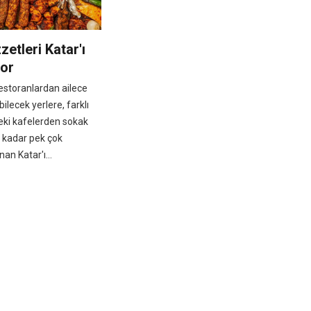
zetleri Katar'ı
yor
restoranlardan ailece
lecek yerlere, farklı
eki kafelerden sokak
 kadar pek çok
nan Katar'ı...