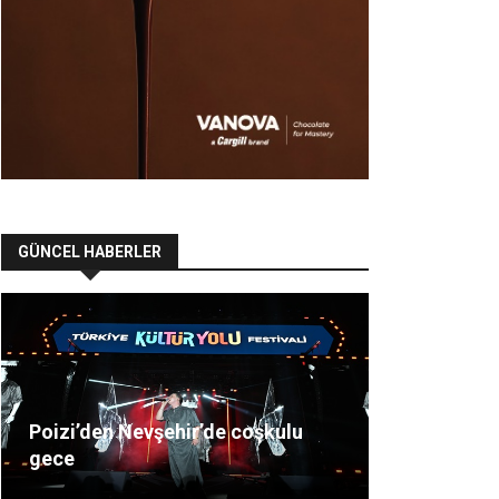
GÜNCEL HABERLER
Poizi’den Nevşehir’de coşkulu
gece