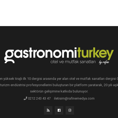
en yüksek tirajlı ilk 10 dergisi arasında yer alan otel ve mutfak sanatları dergis
 turizm endüstrisi profesyonellerini buluşturan bir platform yaratarak, 20 yılı aşk
sektörün gelişimine katkıda bulunuyor.
0212 243 43 47
iletisim@rafinemedya.com