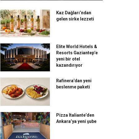
Kaz Dağları’ndan
gelen sirke lezzeti
Elite World Hotels &
Resorts Gaziantep’e
yeni bir otel
kazandırıyor
Rafinera’dan yeni
beslenme paketi
rgaux Restaurant,
Moda Deniz Kulübü;
Pizza Italiante’den
nilenen lezzetleriyle
tarihinde keyif var
Ankara’ya yeni şube
mir’de fark yaratıyor