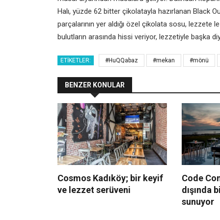
Halı, yüzde 62 bitter çikolatayla hazırlanan Black O
parçalarının yer aldığı özel çikolata sosu, lezzete le
bulutların arasında hissi veriyor, lezzetiyle başka di
ETIKETLER:
#HuQQabaz
#mekan
#mönü
BENZER KONULAR
Cosmos Kadıköy; bir keyif
Code Conc
ve lezzet serüveni
dışında b
sunuyor