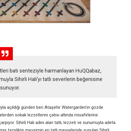
etleri batı senteziyle harmanlayan HuQQabaz,
la Sihirli Halı’yı tatlı severlerin beğenisine
sunuyor.
larıyla açıldığı günden beri Ataşehir Watergarden’ın gözde
örelerden sokak lezzetlerini çatısı altında misafirlerine
çarpıyor.
Sihirli Halı adını alan tatlı, lezzeti ve sunumuyla adeta
ış tazelikte mevsimin en tatlı meyveleriyle sunulan Sihirli