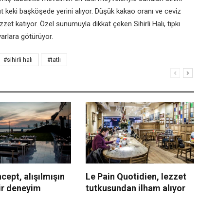
ut keki başköşede yerini alıyor. Düşük kakao oranı ve ceviz
zzet katıyor. Özel sunumuyla dikkat çeken Sihirli Halı, tıpkı
yarlara götürüyor.
#sihirli halı
#tatlı
ept, alışılmışın
Le Pain Quotidien, lezzet
Ma
ir deneyim
tutkusundan ilham alıyor
ye
İz