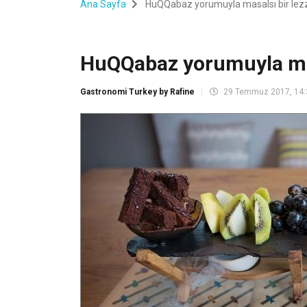
Ana Sayfa
HuQQabaz yorumuyla masalsı bir lezzet
HuQQabaz yorumuyla masal
Gastronomi Turkey by Rafine
29 Temmuz 2017, 14: