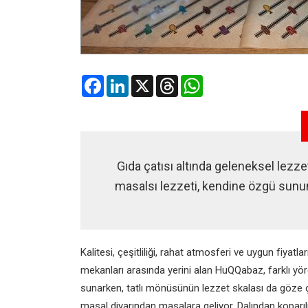
Facebook
LinkedIn
X
Threads
WhatsApp
Gıda çatısı altında geleneksel lezz
masalsı lezzeti, kendine özgü sunumuy
Kalitesi, çeşitliliği, rahat atmosferi ve uygun fiyat
mekanları arasında yerini alan
HuQQabaz
, farklı y
sunarken, tatlı mönüsünün lezzet skalası da göze 
masal diyarından masalara geliyor. Dalından koparılm