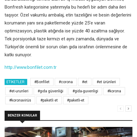
Bonfresh kategorisine yatırımıyla bu hedefi bir adım daha ileri
taşıyor. Özel vakumlu ambalaj, etin tazeliğini ve besin değerlerini
korumanın yanı sıra paketlemede yüzde 25’e varan
optimizasyon, plastik atığında ise yüzde 40 azaltma sağlıyor.
Tek porsiyonluk taze kırmızı et aynı zamanda, dünyada ve
Türkiye’de önemli bir sorun olan gıda israfının önlenmesine de
katkı sunuyor.
http://www.bonfilet.com.tr
ETIKETLER:
#Bonfilet
#corona
#et
#et ürünleri
#et-urunleri
#gıda güvenliği
#gida-guvenligi
#korona
#koronavirüs
#paketli et
#paketli-et
BENZER KONULAR