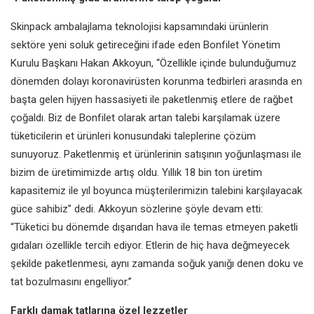
Skinpack ambalajlama teknolojisi kapsamındaki ürünlerin
sektöre yeni soluk getireceğini ifade eden Bonfilet Yönetim
Kurulu Başkanı Hakan Akkoyun, “Özellikle içinde bulunduğumuz
dönemden dolayı koronavirüsten korunma tedbirleri arasında en
başta gelen hijyen hassasiyeti ile paketlenmiş etlere de rağbet
çoğaldı. Biz de Bonfilet olarak artan talebi karşılamak üzere
tüketicilerin et ürünleri konusundaki taleplerine çözüm
sunuyoruz. Paketlenmiş et ürünlerinin satışının yoğunlaşması ile
bizim de üretimimizde artış oldu. Yıllık 18 bin ton üretim
kapasitemiz ile yıl boyunca müşterilerimizin talebini karşılayacak
güce sahibiz” dedi. Akkoyun sözlerine şöyle devam etti:
“Tüketici bu dönemde dışarıdan hava ile temas etmeyen paketli
gıdaları özellikle tercih ediyor. Etlerin de hiç hava değmeyecek
şekilde paketlenmesi, aynı zamanda soğuk yanığı denen doku ve
tat bozulmasını engelliyor.”
Farklı damak tatlarına özel lezzetler