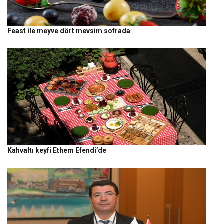
Feast ile meyve dört mevsim sofrada
Kahvaltı keyfi Ethem Efendi’de