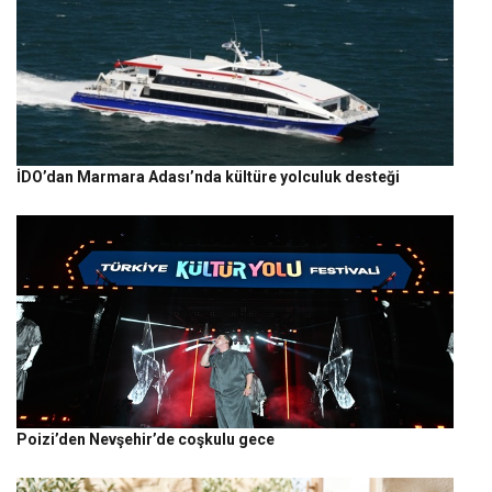
İDO’dan Marmara Adası’nda kültüre yolculuk desteği
Poizi’den Nevşehir’de coşkulu gece