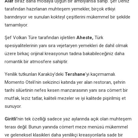
Alaf
biraz daha modaya uygun bir ambiyansa sahip. Şef Deniz
tarafından hazırlanan muhteşem yemekler, birçok etkiyi
barındırıyor ve sunulan kokteyl çeşitlerini mükemmel bir şekilde
tamamlıyor.
Şef Volkan Türe tarafından işletilen
Aheste,
Türk
spesiyalitelerinin yanı sıra vejetaryen yemekleri de dahil olmak
üzere birkaç orijinal kreasyonun tadına bakabileceğiniz daha
romantik bir atmosfere sahiptir.
Yenilik tutkunları Karaköy’deki
Tershane
'yi kaçırmamalı.
Momento Oteli’nin sekizinci katında yer alan restoran, şehrin
tarihi silüetinin nefes kesen manzarasının yanı sıra cömert bir
mutfak, leziz tatlar, kaliteli mezeler ve iyi kalitede pişirilmiş et
sunuyor.
Giritli’
nin tek özelliği sadece yaz aylarında açık olan muhteşem
terası değil. Bunun yanında cömert meze menüsü mükemmel
ve geleneksel klasikleri daha yenilikçi kreasyonlarla sade bir