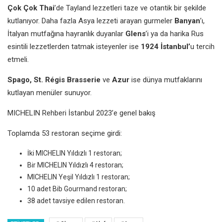
Çok Çok Thai
’de Tayland lezzetleri taze ve otantik bir şekilde
kutlanıyor. Daha fazla Asya lezzeti arayan gurmeler
Banyan
’ı,
İtalyan mutfağına hayranlık duyanlar
Glens
’i ya da harika Rus
esintili lezzetlerden tatmak isteyenler ise
1924 İstanbul’
u tercih
etmeli.
Spago, St. Régis Brasserie
ve
Azur
ise dünya mutfaklarını
kutlayan menüler sunuyor.
MICHELIN Rehberi İstanbul 2023’e genel bakış
Toplamda 53 restoran seçime girdi:
İki MICHELIN Yıldızlı 1 restoran;
Bir MICHELIN Yıldızlı 4 restoran;
MICHELIN Yeşil Yıldızlı 1 restoran;
10 adet Bib Gourmand restoran;
38 adet tavsiye edilen restoran.