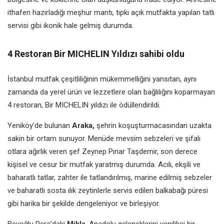
ithafen hazırladığı meşhur mantı, tıpkı açık mutfakta yapılan tatlı
servisi gibi ikonik hale gelmiş durumda.
4 Restoran Bir MICHELIN Yıldızı sahibi oldu
İstanbul mutfak çeşitliliğinin mükemmelliğini yansıtan, aynı
zamanda da yerel ürün ve lezzetlere olan bağlılığını koparmayan
4 restoran, Bir MICHELIN yıldızı ile ödüllendirildi.
Yeniköy’de bulunan
Araka,
şehrin koşuşturmacasından uzakta
sakin bir ortam sunuyor. Menüde mevsim sebzeleri ve şifalı
otlara ağırlık veren şef Zeynep Pınar Taşdemir, son derece
kişisel ve cesur bir mutfak yaratmış durumda. Acılı, ekşili ve
baharatlı tatlar, zahter ile tatlandırılmış, marine edilmiş sebzeler
ve baharatlı sosta ılık zeytinlerle servis edilen balkabağı püresi
gibi harika bir şekilde dengeleniyor ve birleşiyor.
Beyoğlu Pera’daki
Mikla
, Anadolu geleneklerini yenilikçi bir