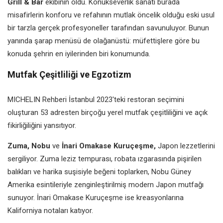
Grill & Bar
ekibinin oldu. Konukseverlik sanatı burada
misafirlerin konforu ve refahının mutlak öncelik olduğu eski usul
bir tarzla gerçek profesyoneller tarafından savunuluyor. Bunun
yanında şarap menüsü de olağanüstü: müfettişlere göre bu
konuda şehrin en iyilerinden biri konumunda.
Mutfak Çeşitliliği ve Egzotizm
MICHELIN Rehberi İstanbul 2023'teki restoran seçimini
oluşturan 53 adresten birçoğu yerel mutfak çeşitliliğini ve açık
fikirliğiliğini yansıtıyor.
Zuma, Nobu
ve
İnari Omakase Kuruçeşme,
Japon lezzetlerini
sergiliyor. Zuma leziz tempurası, robata ızgarasında pişirilen
balıkları ve harika suşisiyle beğeni toplarken, Nobu Güney
Amerika esintileriyle zenginleştirilmiş modern Japon mutfağı
sunuyor. İnari Omakase Kuruçeşme ise kreasyonlarına
Kaliforniya notaları katıyor.