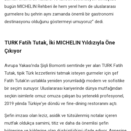
bugün MICHELIN Rehberi ile hem yerel hem de uluslararası
gurmelere bu şehrin aynı zamanda önemli bir gastronomi
destinasyonu olduğunu göstermeyi umuyoruz” dedi.
TURK Fatih Tutak, İki MICHELIN Yıldızıyla Öne
Çıkıyor
Avrupa Yakası’nda Şişli Bomonti semtinde yer alan TURK Fatih
Tutak, tipik Türk lezzetlerini tatmak isteyen gurmeler için şef
Fatih Tutak'ın ustalıkla yeniden yorumladığı modern ve sofistike
bir seçim sunuyor. Uluslararası kariyerinde dünya mutfağından
seçkin isimlerle omuz omuza çalışan bu yetenekli profesyonel,
2019 yılında Türkiye'ye döndü ve fine-dining restoranını açtı.
Şefin imzası olan leziz, asidik ve tütsülenmiş notalar içeren
mutfak oldukça samimi, titiz ve daha da önemlisi şefin
bölgesine ve köklerine olan düşkünlüğünü ifade ediyor. Annesine