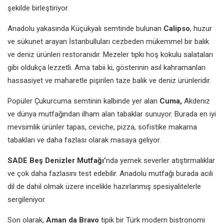
şekilde birleştiriyor.
Anadolu yakasında Küçükyalı semtinde bulunan
Calipso
, huzur
ve sükunet arayan İstanbulluları cezbeden mükemmel bir balık
ve deniz ürünleri restoranıdır. Mezeler tıpkı hoş kokulu salataları
gibi oldukça lezzetli. Ama tabii ki, gösterinin asıl kahramanları
hassasiyet ve maharetle pişirilen taze balık ve deniz ürünleridir.
Popüler Çukurcuma semtinin kalbinde yer alan
Cuma,
Akdeniz
ve dünya mutfağından ilham alan tabaklar sunuyor. Burada en iyi
mevsimlik ürünler tapas, ceviche, pizza, sofistike makarna
tabakları ve daha fazlası olarak masaya geliyor.
SADE Beş Denizler Mutfağı’
nda yemek severler atıştırmalıklar
ve çok daha fazlasını test edebilir. Anadolu mutfağı burada acılı
dil de dahil olmak üzere incelikle hazırlanmış spesiyalitelerle
sergileniyor.
Son olarak,
Aman da Bravo
tipik bir Türk modern bistronomi