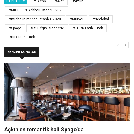
ETIKETLER:
# Glens
#Alaf
#Azur
#MICHELIN Rehberi İstanbul 2023'
#michelin-rehberi-istanbul-2023
#Mürver
#Neolokal
#Spago
#St. Régis Brasserie
#TURK Fatih Tutak
#turk-fatih-tutak
BENZER KONULAR
Aşkın en romantik hali Spago’da