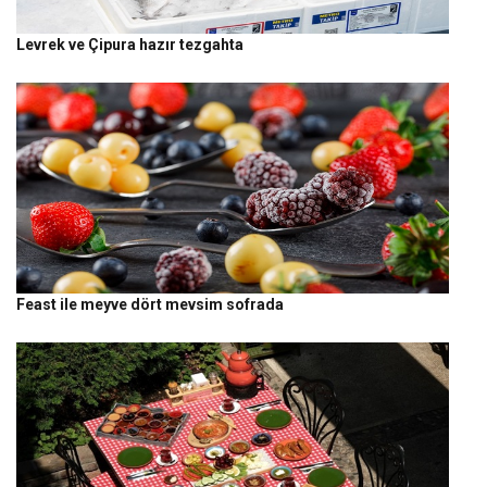
Levrek ve Çipura hazır tezgahta
Feast ile meyve dört mevsim sofrada