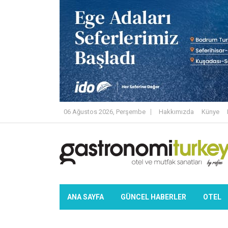
06 Ağustos 2026, Perşembe
Hakkımızda
Künye
ANA SAYFA
GÜNCEL HABERLER
OTEL