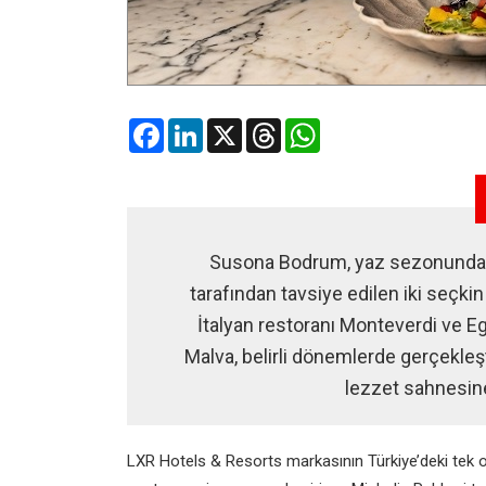
Facebook
LinkedIn
X
Threads
WhatsApp
Susona Bodrum, yaz sezonunda g
tarafından tavsiye edilen iki seçkin
İtalyan restoranı Monteverdi ve 
Malva, belirli dönemlerde gerçekle
lezzet sahnesine
LXR Hotels & Resorts markasının Türkiye’deki tek 