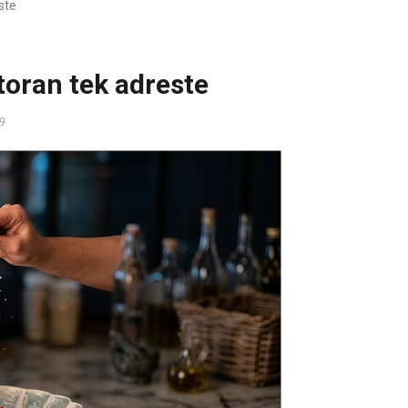
este
storan tek adreste
19