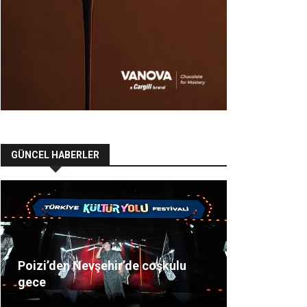
GÜNCEL HABERLER
Poizi’den Nevşehir’de coşkulu
gece