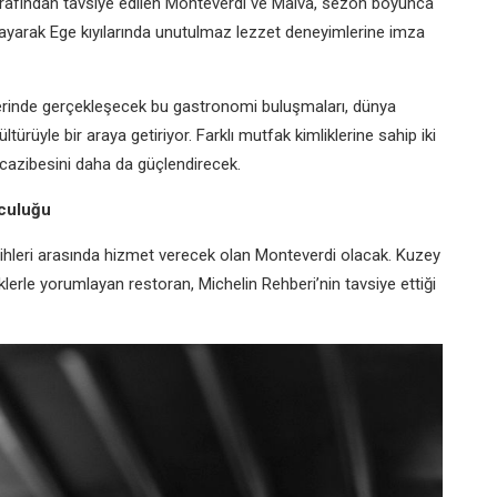
tarafından tavsiye edilen Monteverdi ve Malva, sezon boyunca
rlayarak Ege kıyılarında unutulmaz lezzet deneyimlerine imza
ferinde gerçekleşecek bu gastronomi buluşmaları, dünya
türüyle bir araya getiriyor. Farklı mutfak kimliklerine sahip iki
azibesini daha da güçlendirecek.
lculuğu
hleri arasında hizmet verecek olan Monteverdi olacak. Kuzey
lerle yorumlayan restoran, Michelin Rehberi’nin tavsiye ettiği