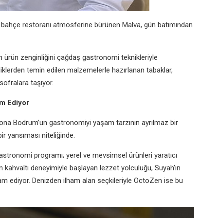
ir bahçe restoranı atmosferine bürünen Malva, gün batımından
n ürün zenginliğini çağdaş gastronomi teknikleriyle
tliklerden temin edilen malzemelerle hazırlanan tabaklar,
sofralara taşıyor.
m Ediyor
sona Bodrum’un gastronomiyi yaşam tarzının ayrılmaz bir
r yansıması niteliğinde.
 gastronomi programı; yerel ve mevsimsel ürünleri yaratıcı
nin kahvaltı deneyimiyle başlayan lezzet yolculuğu, Suyah’ın
m ediyor. Denizden ilham alan seçkileriyle OctoZen ise bu