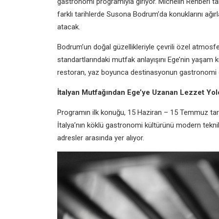
gastronomi programıyla giriyor. Michelin Rehberi 
farklı tarihlerde Susona Bodrum’da konuklarını ağı
atacak.
Bodrum’un doğal güzellikleriyle çevrili özel atmos
standartlarındaki mutfak anlayışını Ege’nin yaşam kül
restoran, yaz boyunca destinasyonun gastronomi c
İtalyan Mutfağından Ege’ye Uzanan Lezzet Yo
Programın ilk konuğu, 15 Haziran – 15 Temmuz tari
İtalya’nın köklü gastronomi kültürünü modern teknik
adresler arasında yer alıyor.