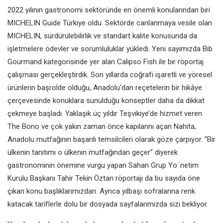
2022 yılının gastronomi sektöründe en önemli konularından biri
MICHELIN Guide Türkiye oldu. Sektörde canlanmaya vesile olan
MICHELIN, sürdürülebilirlik ve standart kalite konusunda da
işletmelere ödevler ve sorumluluklar yükledi. Yeni sayımızda Bib
Gourmand kategorisinde yer alan Calipso Fish ile bir röportaj
çalışması gerçekleştirdik. Son yıllarda coğrafi işaretli ve yöresel
ürünlerin başrolde olduğu, Anadolu’dan reçetelerin bir hikâye
çerçevesinde konuklara sunulduğu konseptler daha da dikkat
çekmeye başladı. Yaklaşık üç yıldır Teşvikiye’de hizmet veren
The Bono ve çok yakın zaman önce kapılarını açan Nahita,
Anadolu mutfağının başarılı temsilcileri olarak göze çarpıyor. “Bir
ülkenin tanıtımı o ülkenin mutfağından geçer” diyerek
gastronominin önemine vurgu yapan Sahan Grup Yo¨netim
Kurulu Başkanı Tahir Tekin Öztan röportajı da bu sayıda öne
çıkan konu başlıklarımızdan. Ayrıca yılbaşı sofralarına renk
katacak tariflerle dolu bir dosyada sayfalarımızda sizi bekliyor.