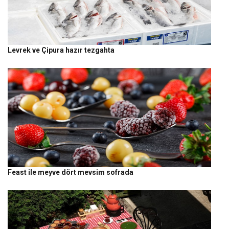
Levrek ve Çipura hazır tezgahta
Feast ile meyve dört mevsim sofrada