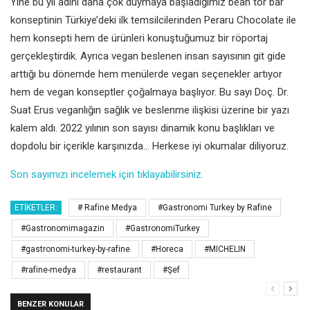
Yine bu yıl adını daha çok duymaya başladığımız bean tor bar
konseptinin Türkiye’deki ilk temsilcilerinden Peraru Chocolate ile
hem konsepti hem de ürünleri konuştuğumuz bir röportaj
gerçekleştirdik. Ayrıca vegan beslenen insan sayısının git gide
arttığı bu dönemde hem menülerde vegan seçenekler artıyor
hem de vegan konseptler çoğalmaya başlıyor. Bu sayı Doç. Dr.
Suat Erus veganlığın sağlık ve beslenme ilişkisi üzerine bir yazı
kalem aldı. 2022 yılının son sayısı dinamik konu başlıkları ve
dopdolu bir içerikle karşınızda… Herkese iyi okumalar diliyoruz.
Son sayımızı incelemek için tıklayabilirsiniz.
ETIKETLER:
# Rafine Medya
#Gastronomi Turkey by Rafine
#Gastronomimagazin
#GastronomiTurkey
#gastronomi-turkey-by-rafine
#Horeca
#MICHELIN
#rafine-medya
#restaurant
#Şef
BENZER KONULAR