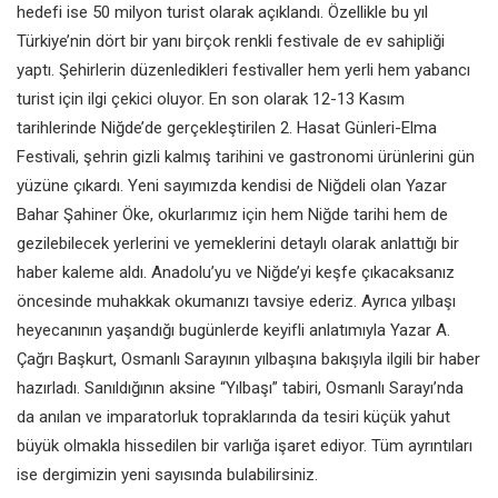
hedefi ise 50 milyon turist olarak açıklandı. Özellikle bu yıl
Türkiye’nin dört bir yanı birçok renkli festivale de ev sahipliği
yaptı. Şehirlerin düzenledikleri festivaller hem yerli hem yabancı
turist için ilgi çekici oluyor. En son olarak 12-13 Kasım
tarihlerinde Niğde’de gerçekleştirilen 2. Hasat Günleri-Elma
Festivali, şehrin gizli kalmış tarihini ve gastronomi ürünlerini gün
yüzüne çıkardı. Yeni sayımızda kendisi de Niğdeli olan Yazar
Bahar Şahiner Öke, okurlarımız için hem Niğde tarihi hem de
gezilebilecek yerlerini ve yemeklerini detaylı olarak anlattığı bir
haber kaleme aldı. Anadolu’yu ve Niğde’yi keşfe çıkacaksanız
öncesinde muhakkak okumanızı tavsiye ederiz. Ayrıca yılbaşı
heyecanının yaşandığı bugünlerde keyifli anlatımıyla Yazar A.
Çağrı Başkurt, Osmanlı Sarayının yılbaşına bakışıyla ilgili bir haber
hazırladı. Sanıldığının aksine “Yılbaşı” tabiri, Osmanlı Sarayı’nda
da anılan ve imparatorluk topraklarında da tesiri küçük yahut
büyük olmakla hissedilen bir varlığa işaret ediyor. Tüm ayrıntıları
ise dergimizin yeni sayısında bulabilirsiniz.