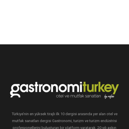
Türkiye’nin en yüksek tirajlı ilk 10 dergisi arasında yer alan otel ve
mutfak sanatları dergisi Gastronomi, turizm ve turizm endüstrisi
profesyonellerini buluşturan bir platform yaratarak, 20 yılı aşkın