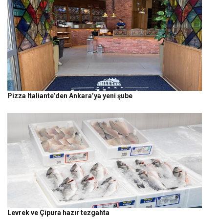
Pizza Italiante’den Ankara’ya yeni şube
Levrek ve Çipura hazır tezgahta