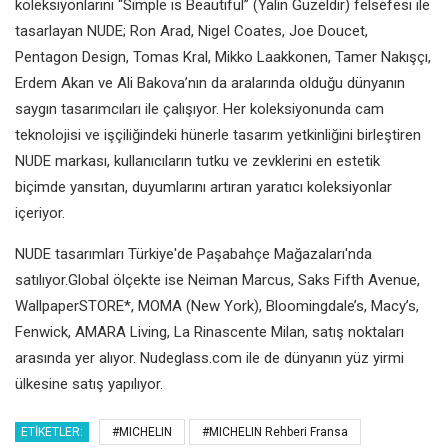
koleksiyonlarını “Simple is Beautiful” (Yalın Güzeldir) felsefesi ile
tasarlayan NUDE; Ron Arad, Nigel Coates, Joe Doucet,
Pentagon Design, Tomas Kral, Mikko Laakkonen, Tamer Nakışçı,
Erdem Akan ve Ali Bakova’nın da aralarında olduğu dünyanın
saygın tasarımcıları ile çalışıyor. Her koleksiyonunda cam
teknolojisi ve işçiliğindeki hünerle tasarım yetkinliğini birleştiren
NUDE markası, kullanıcıların tutku ve zevklerini en estetik
biçimde yansıtan, duyumlarını artıran yaratıcı koleksiyonlar
içeriyor.
NUDE tasarımları Türkiye'de Paşabahçe Mağazaları'nda
satılıyor.Global ölçekte ise Neiman Marcus, Saks Fifth Avenue,
WallpaperSTORE*, MOMA (New York), Bloomingdale’s, Macy’s,
Fenwick, AMARA Living, La Rinascente Milan, satış noktaları
arasında yer alıyor. Nudeglass.com ile de dünyanın yüz yirmi
ülkesine satış yapılıyor.
ETIKETLER:
#MICHELIN
#MICHELIN Rehberi Fransa