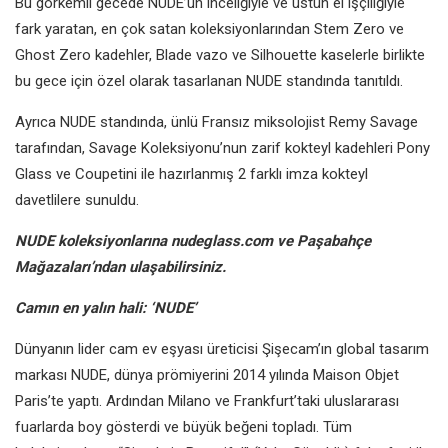
Bu görkemli gecede NUDE’un inceliğiyle ve üstün el işçiliğiyle
fark yaratan, en çok satan koleksiyonlarından Stem Zero ve
Ghost Zero kadehler, Blade vazo ve Silhouette kaselerle birlikte
bu gece için özel olarak tasarlanan NUDE standında tanıtıldı.
Ayrıca NUDE standında, ünlü Fransız miksolojist Remy Savage
tarafından, Savage Koleksiyonu’nun zarif kokteyl kadehleri Pony
Glass ve Coupetini ile hazırlanmış 2 farklı imza kokteyl
davetlilere sunuldu.
NUDE koleksiyonlarına nudeglass.com ve Paşabahçe
Mağazaları’ndan ulaşabilirsiniz.
Camın en yalın hali: ‘NUDE’
Dünyanın lider cam ev eşyası üreticisi Şişecam’ın global tasarım
markası NUDE, dünya prömiyerini 2014 yılında Maison Objet
Paris’te yaptı. Ardından Milano ve Frankfurt’taki uluslararası
fuarlarda boy gösterdi ve büyük beğeni topladı. Tüm