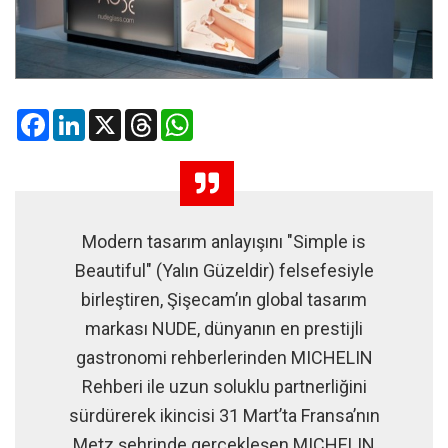
Facebook
LinkedIn
X
Threads
WhatsApp
Modern tasarım anlayışını "Simple is
Beautiful" (Yalın Güzeldir) felsefesiyle
birleştiren, Şişecam’ın global tasarım
markası NUDE, dünyanın en prestijli
gastronomi rehberlerinden MICHELIN
Rehberi ile uzun soluklu partnerliğini
sürdürerek ikincisi 31 Mart’ta Fransa’nın
Metz şehrinde gerçekleşen MICHELIN