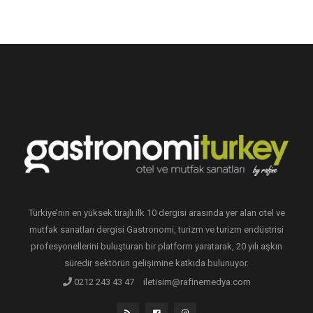
Türkiye’nin en yüksek tirajlı ilk 10 dergisi arasında yer alan otel ve
mutfak sanatları dergisi Gastronomi, turizm ve turizm endüstrisi
profesyonellerini buluşturan bir platform yaratarak, 20 yılı aşkın
süredir sektörün gelişimine katkıda bulunuyor.
0212 243 43 47
iletisim@rafinemedya.com