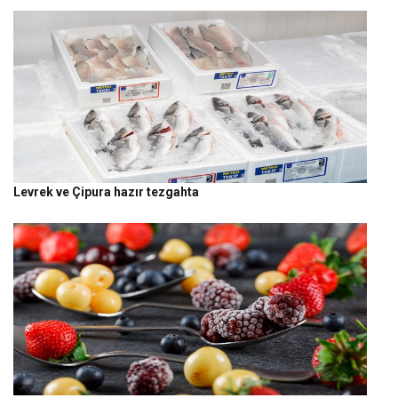
Levrek ve Çipura hazır tezgahta