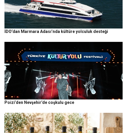
İDO’dan Marmara Adası’nda kültüre yolculuk desteği
Poizi’den Nevşehir’de coşkulu gece