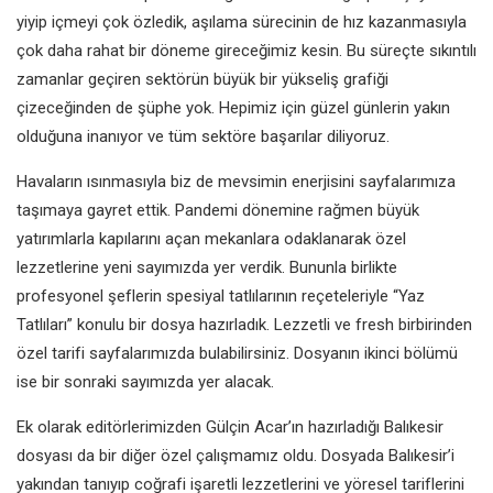
yiyip içmeyi çok özledik, aşılama sürecinin de hız kazanmasıyla
çok daha rahat bir döneme gireceğimiz kesin. Bu süreçte sıkıntılı
zamanlar geçiren sektörün büyük bir yükseliş grafiği
çizeceğinden de şüphe yok. Hepimiz için güzel günlerin yakın
olduğuna inanıyor ve tüm sektöre başarılar diliyoruz.
Havaların ısınmasıyla biz de mevsimin enerjisini sayfalarımıza
taşımaya gayret ettik. Pandemi dönemine rağmen büyük
yatırımlarla kapılarını açan mekanlara odaklanarak özel
lezzetlerine yeni sayımızda yer verdik. Bununla birlikte
profesyonel şeflerin spesiyal tatlılarının reçeteleriyle “Yaz
Tatlıları” konulu bir dosya hazırladık. Lezzetli ve fresh birbirinden
özel tarifi sayfalarımızda bulabilirsiniz. Dosyanın ikinci bölümü
ise bir sonraki sayımızda yer alacak.
Ek olarak editörlerimizden Gülçin Acar’ın hazırladığı Balıkesir
dosyası da bir diğer özel çalışmamız oldu. Dosyada Balıkesir’i
yakından tanıyıp coğrafi işaretli lezzetlerini ve yöresel tariflerini