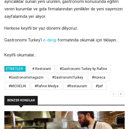
ayrıcalıklar sunan yeni ürünleri, gastronomi konusunda eğitim
veren kurumlar ve gıda firmalarından yenilikler de yeni sayımızın
sayfalarında yer alıyor.
Herkese keyifli bir yaz dönemi diliyoruz.
Gastronomi Turkey'i
e-dergi
formatında okumak için tıklayın...
Keyifli okumalar…
ETIKETLER:
# Restorant
#Gastronomi Turkey by Rafine
#Gastronomimagazin
#GastronomiTurkey
#Horeca
#MICHELIN
#Rafine Medya
#Restaurant
#Şef
BENZER KONULAR