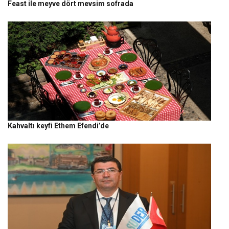
Feast ile meyve dört mevsim sofrada
Kahvaltı keyfi Ethem Efendi’de