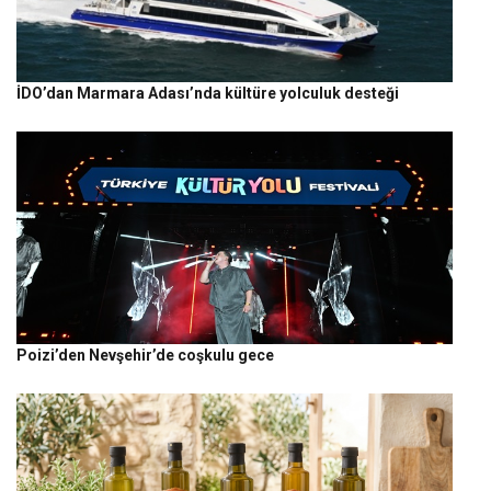
İDO’dan Marmara Adası’nda kültüre yolculuk desteği
Poizi’den Nevşehir’de coşkulu gece