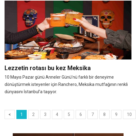
Lezzetin rotası bu kez Meksika
10 Mayıs Pazar günü Anneler Günü’nü farklı bir deneyime
dönüştürmek isteyenler için Ranchero, Meksika mutfağının renkli
dünyasını İstanbul’a taşıyor.
<
1
2
3
4
5
6
7
8
9
10