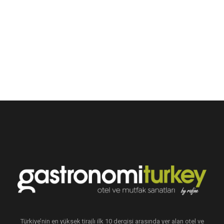
Türkiye’nin en yüksek tirajlı ilk 10 dergisi arasında yer alan otel ve