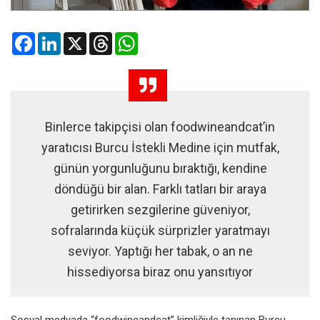
Facebook
LinkedIn
X
Threads
WhatsApp
Binlerce takipçisi olan foodwineandcat’in
yaratıcısı Burcu İstekli Medine için mutfak,
günün yorgunluğunu bıraktığı, kendine
döndüğü bir alan. Farklı tatları bir araya
getirirken sezgilerine güveniyor,
sofralarında küçük sürprizler yaratmayı
seviyor. Yaptığı her tabak, o an ne
hissediyorsa biraz onu yansıtıyor
Sosyal medyada “foodwineandcat” kimliğiyle tanınan Burcu