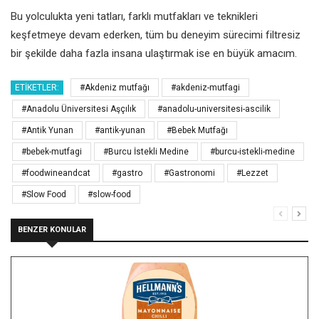
Bu yolculukta yeni tatları, farklı mutfakları ve teknikleri
keşfetmeye devam ederken, tüm bu deneyim sürecimi filtresiz
bir şekilde daha fazla insana ulaştırmak ise en büyük amacım.
ETIKETLER:
#Akdeniz mutfağı
#akdeniz-mutfagi
#Anadolu Üniversitesi Aşçılık
#anadolu-universitesi-ascilik
#Antik Yunan
#antik-yunan
#Bebek Mutfağı
#bebek-mutfagi
#Burcu İstekli Medine
#burcu-istekli-medine
#foodwineandcat
#gastro
#Gastronomi
#Lezzet
#Slow Food
#slow-food
BENZER KONULAR