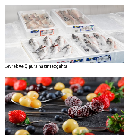
Levrek ve Çipura hazır tezgahta