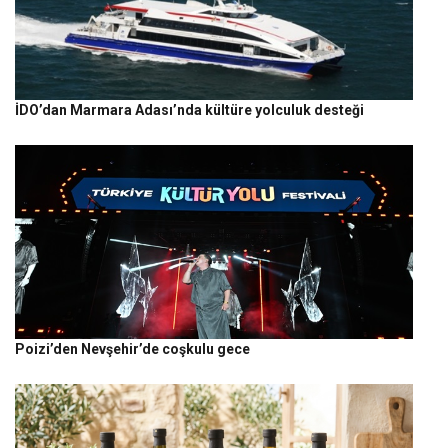
İDO’dan Marmara Adası’nda kültüre yolculuk desteği
Poizi’den Nevşehir’de coşkulu gece