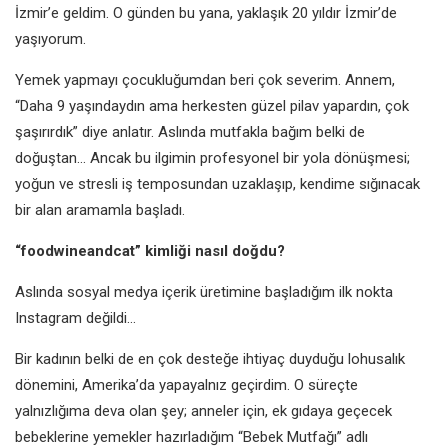
İzmir’e geldim. O günden bu yana, yaklaşık 20 yıldır İzmir’de
yaşıyorum.
Yemek yapmayı çocukluğumdan beri çok severim. Annem,
“Daha 9 yaşındaydın ama herkesten güzel pilav yapardın, çok
şaşırırdık” diye anlatır. Aslında mutfakla bağım belki de
doğuştan… Ancak bu ilgimin profesyonel bir yola dönüşmesi;
yoğun ve stresli iş temposundan uzaklaşıp, kendime sığınacak
bir alan aramamla başladı.
“foodwineandcat” kimliği nasıl doğdu?
Aslında sosyal medya içerik üretimine başladığım ilk nokta
Instagram değildi…
Bir kadının belki de en çok desteğe ihtiyaç duyduğu lohusalık
dönemini, Amerika’da yapayalnız geçirdim. O süreçte
yalnızlığıma deva olan şey; anneler için, ek gıdaya geçecek
bebeklerine yemekler hazırladığım “Bebek Mutfağı” adlı