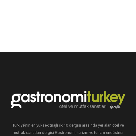
Türkiye’nin en yüksek tirajlı ilk 10 dergisi arasında yer alan otel ve
mutfak sanatları dergisi Gastronomi, turizm ve turizm endüstrisi