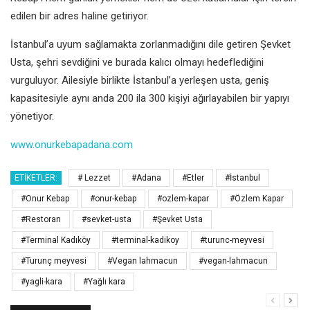
edilen bir adres haline getiriyor.
İstanbul’a uyum sağlamakta zorlanmadığını dile getiren Şevket
Usta, şehri sevdiğini ve burada kalıcı olmayı hedeflediğini
vurguluyor. Ailesiyle birlikte İstanbul’a yerleşen usta, geniş
kapasitesiyle aynı anda 200 ila 300 kişiyi ağırlayabilen bir yapıyı
yönetiyor.
www.onurkebapadana.com
ETIKETLER:
# Lezzet
#Adana
#Etler
#İstanbul
#Onur Kebap
#onur-kebap
#ozlem-kapar
#Özlem Kapar
#Restoran
#sevket-usta
#Şevket Usta
#Terminal Kadıköy
#terminal-kadikoy
#turunc-meyvesi
#Turunç meyvesi
#Vegan lahmacun
#vegan-lahmacun
#yagli-kara
#Yağlı kara