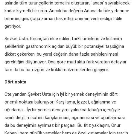
aslında tüm turunçgillerin temelini oluşturan, 'anası' sayılabilecek
kadar kıymetli bir ürün. Ancak bu değerin Adana’da bile yeterince
bilinmediğini, çoğu zaman hak ettiği önemin verilmediğini dile
getiriyor.
Şevket Usta, turunçtan elde edilen farklı ürünlerin ve kullanım
şekillerinin gastronomik açıdan büyük bir potansiyel taşıdığına
dikkat çekerken, bu yerel değerin daha fazla sahiplenilmesi
gerektiğini düşünüyor. Ona göre mutfakta fark yaratan detaylar
tam da bu tür özgün ve köklü malzemelerden geçiyor.
Dört nokta
Öte yandan Şevket Usta için iyi bir yemek deneyiminin dört
önemli noktası bulunuyor: Karşılama, lezzet, ağırlanma ve
uğurlama... İyi bir yemek deneyimi yalnızca tabağın içeriğiyle
sınırlı değil; misafirin karşılanması, ağırlanması ve uğurlanması
da bu deneyimin ayrılmaz bir parçası. Bu titiz yaklaşım, Onur
Kebap’ı hem günlük yemekler hem de özel kutlamalar için tercih