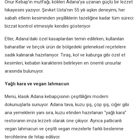
Onur Kebap’ın mutfağı, kökleri Adana’ya uzanan güçlü bir lezzet
hikayesini yazıyor. Şevket Usta’nın 55 yılı aşkın deneyimi, her
sabah etlerin kesiminden yeşilliklerin tazeliğine kadar tüm süreci
bizzat kontrol etmesiyle kendini gösteriyor.
Etler, Adana’daki özel kasaplardan temin edilirken, kullanılan
baharatlar ve birçok ürün de bölgedeki geleneksel reçetelere
sadık kalınarak hazırlanıyor. Tıraş, kol ve kaburga gibi özel et
kesimleri, kebabın karakterini belirleyen en önemli unsurlar
arasında bulunuyor.
Yağlı kara ve vegan lahmacun
Menü, klasik Adana kebapçısının çeşitliliğini modern
dokunuşlarla sunuyor. Adana tava, kuzu şiş, çöp şiş, ciğer gibi
ana yemeklerin yanı sıra, kuzu etinden hazırlanan “yağlı kara”
restoranın imza lezzeti olarak öne çıkıyor. Ayrıca patlıcanlı
vegan lahmacun ve çeşitli vegan mezelerle farklı beslenme
tercihlerine de hitap ediliyor.