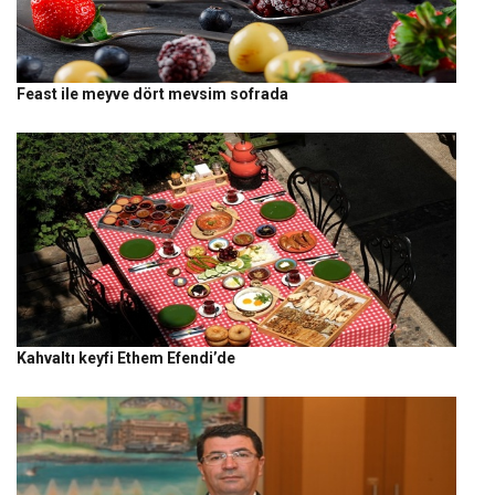
Feast ile meyve dört mevsim sofrada
Kahvaltı keyfi Ethem Efendi’de