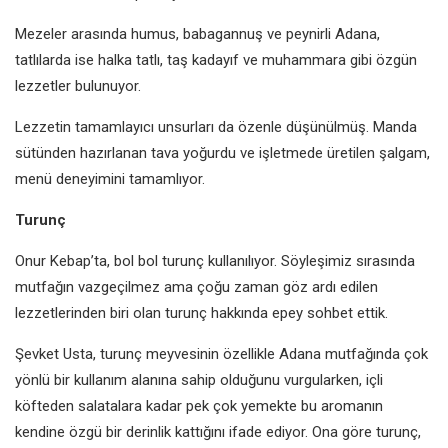
Mezeler arasında humus, babagannuş ve peynirli Adana,
tatlılarda ise halka tatlı, taş kadayıf ve muhammara gibi özgün
lezzetler bulunuyor.
Lezzetin tamamlayıcı unsurları da özenle düşünülmüş. Manda
sütünden hazırlanan tava yoğurdu ve işletmede üretilen şalgam,
menü deneyimini tamamlıyor.
Turunç
Onur Kebap’ta, bol bol turunç kullanılıyor. Söyleşimiz sırasında
mutfağın vazgeçilmez ama çoğu zaman göz ardı edilen
lezzetlerinden biri olan turunç hakkında epey sohbet ettik.
Şevket Usta, turunç meyvesinin özellikle Adana mutfağında çok
yönlü bir kullanım alanına sahip olduğunu vurgularken, içli
köfteden salatalara kadar pek çok yemekte bu aromanın
kendine özgü bir derinlik kattığını ifade ediyor. Ona göre turunç,