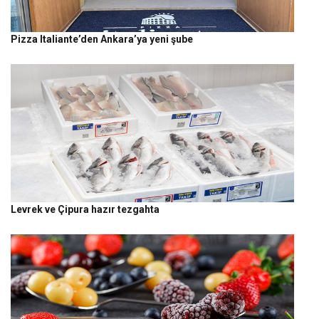
Pizza Italiante’den Ankara’ya yeni şube
Levrek ve Çipura hazır tezgahta