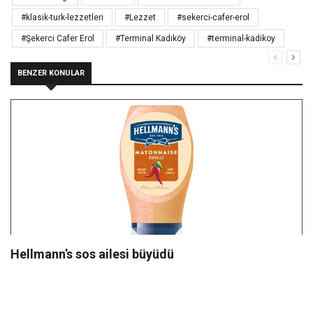
#klasik-turk-lezzetleri
#Lezzet
#sekerci-cafer-erol
#Şekerci Cafer Erol
#Terminal Kadıköy
#terminal-kadikoy
BENZER KONULAR
Hellmann’s sos ailesi büyüdü