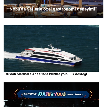
Nobu’da Şeflerle özel gastronomi deneyimi
İDO’dan Marmara Adası’nda kültüre yolculuk desteği