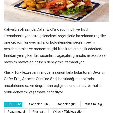
Kahvaltı sofrasında Cafer Erol’a özgü fındık ve fıstık
kremalarının yanı sıra geleneksel reçetelerle hazırlanan reçeller
öne çıkıyor. Türkiye’nin farklı bölgelerinden seçilen peynir
çeşitleri, omlet ve menemen gibi klasik tatlara eşlik ederken;
fırından yeni çıkan kruvasanlar, poğaçalar, granola, avokado ve
mevsim meyveleri brunch deneyimini tamamlıyor.
Klasik Türk lezzetlerini modern sunumlarla buluşturan Şekerci
Cafer Erol, Anneler Günü’ne özel hazırladığı bu sofrada
misafirlerine cazın dingin ritmi eşliğinde unutulmaz bir hafta
sonu deneyimi yaşatmayı hedefliyor.
ETIKETLER:
# Anneler Günü
#anneler-gunu
#Caz müziği
#caz-muzigi
#Kahvaltı
#Klasik Türk lezzetleri