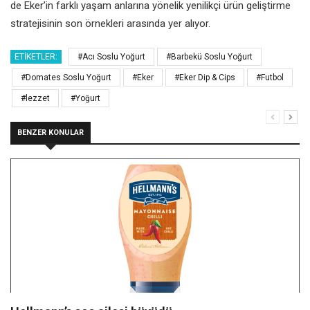
de Eker’in farklı yaşam anlarına yönelik yenilikçi ürün geliştirme
stratejisinin son örnekleri arasında yer alıyor.
ETIKETLER:
#Acı Soslu Yoğurt
#Barbekü Soslu Yoğurt
#Domates Soslu Yoğurt
#Eker
#Eker Dip & Cips
#Futbol
#lezzet
#Yoğurt
BENZER KONULAR