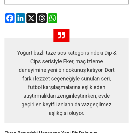
Facebook
LinkedIn
X
Threads
WhatsApp
Yoğurt bazlı taze sos kategorisindeki Dip &
Cips serisiyle Eker, maç izleme
deneyimine yeni bir dokunuş katıyor. Dört
farklı lezzet seçeneğiyle sunulan seri,
futbol karşılaşmalarına eşlik eden
atıştırmalıkları zenginleştirirken, evde
geçirilen keyifli anların da vazgeçilmez
eşlikçisi oluyor.
Ekran Başındaki Heyecana Yeni Bir Dokunuş