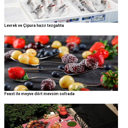
Levrek ve Çipura hazır tezgahta
Feast ile meyve dört mevsim sofrada