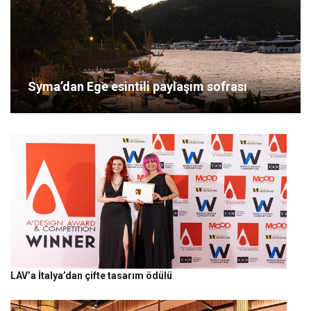
Syma’dan Ege esintili paylaşım sofrası
LAV’a İtalya’dan çifte tasarım ödülü