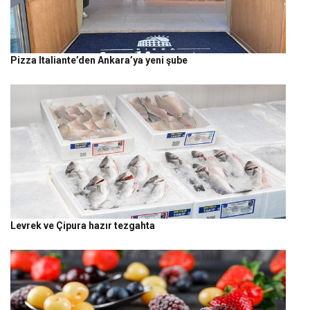
Pizza Italiante’den Ankara’ya yeni şube
Levrek ve Çipura hazır tezgahta