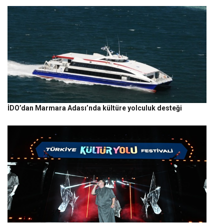
İDO’dan Marmara Adası’nda kültüre yolculuk desteği