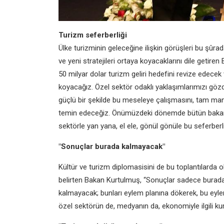
Turizm seferberliği
Ülke turizminin geleceğine ilişkin görüşleri bu şûrad
ve yeni stratejileri ortaya koyacaklarını dile getire
50 milyar dolar turizm geliri hedefini revize edecek
koyacağız. Özel sektör odaklı yaklaşımlarımızı gö
güçlü bir şekilde bu meseleye çalışmasını, tam manas
temin edeceğiz. Önümüzdeki dönemde bütün bakanlı
sektörle yan yana, el ele, gönül gönüle bu seferbe
"Sonuçlar burada kalmayacak"
Kültür ve turizm diplomasisini de bu toplantılarda o
belirten Bakan Kurtulmuş, “Sonuçlar sadece burada
kalmayacak; bunları eylem planına dökerek, bu eylem 
özel sektörün de, medyanın da, ekonomiyle ilgili kuru