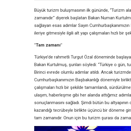
Büyük turizm buluşmasının ilk gününde, “Turizm alan
zamanıdır.” diyerek başlatan Bakan Numan Kurtulm
sağlayan esas adımlar Sayın Cumhurbaşkanımızın Ba
ileriye gitmesiyle ilgili alt yapı çalışmaları hızlı b
"Tam zamanı"
Türkiye’de rahmetli Turgut Özal döneminde başlayan
Bakan Kurtulmuş, şunları söyledi: “Türkiye o gün, t
Birinci evrede olumlu adımlar atıldı. Ancak turiz
Cumhurbaşkanımızın Başbakanlığı dönemiyle birlikte o
çalışmaları hızlı bir şekilde tamamlandı, sürdürülmey
ulaşım, haberleşme gibi her alanda attığımız adımlar
sonuçlanmasını sağladı. Şimdi bütün bu altyapının da
kazandığı tecrübeyle birlikte üçüncü bir döneme gir
tam zamanıdır. Onun için bu turizm şurası da zamanl