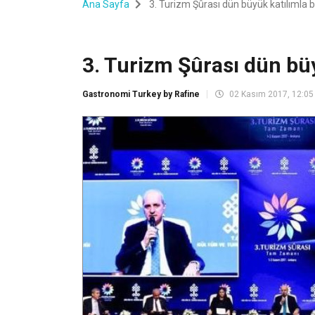
Ana Sayfa
3. Turizm Şûrası dün büyük katılımla b
3. Turizm Şûrası dün büy
Gastronomi Turkey by Rafine
02 Kasım 2017, 12:05