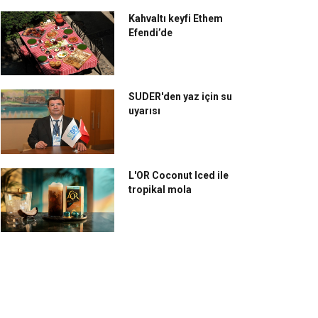
Kahvaltı keyfi Ethem
Efendi’de
SUDER'den yaz için su
uyarısı
L'OR Coconut Iced ile
tropikal mola