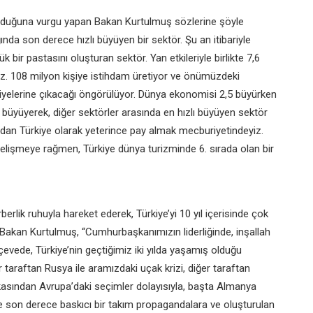
lduğuna vurgu yapan Bakan Kurtulmuş sözlerine şöyle
ğında son derece hızlı büyüyen bir sektör. Şu an itibariyle
 bir pastasını oluşturan sektör. Yan etkileriyle birlikte 7,6
z. 108 milyon kişiye istihdam üretiyor ve önümüzdeki
yelerine çıkacağı öngörülüyor. Dünya ekonomisi 2,5 büyürken
9 büyüyerek, diğer sektörler arasında en hızlı büyüyen sektör
dan Türkiye olarak yeterince pay almak mecburiyetindeyiz.
elişmeye rağmen, Türkiye dünya turizminde 6. sırada olan bir
berlik ruhuyla hareket ederek, Türkiye’yi 10 yıl içerisinde çok
n Bakan Kurtulmuş, “Cumhurbaşkanımızın liderliğinde, inşallah
evede, Türkiye’nin geçtiğimiz iki yılda yaşamış olduğu
ir taraftan Rusya ile aramızdaki uçak krizi, diğer taraftan
sından Avrupa’daki seçimler dolayısıyla, başta Almanya
ve son derece baskıcı bir takım propagandalara ve oluşturulan