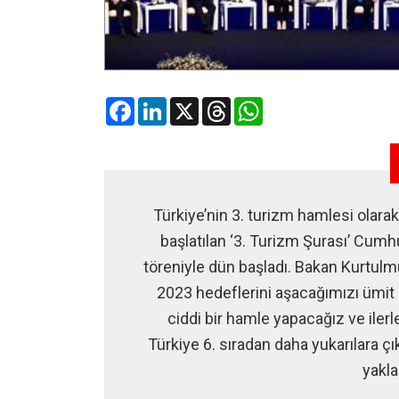
Facebook
LinkedIn
X
Threads
WhatsApp
Türkiye’nin 3. turizm hamlesi olar
başlatılan ‘3. Turizm Şurası’ Cumh
töreniyle dün başladı. Bakan Kurtulm
2023 hedeflerini aşacağımızı ümit 
ciddi bir hamle yapacağız ve il
Türkiye 6. sıradan daha yukarılara 
yakla