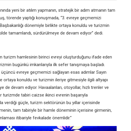
ında yeni bir atılım yapmanın, stratejik bir adım atmanın tam
uş, törende yaptığı konuşmada, “3. evreye geçmemizi
şbakanlığı dönemiyle birlikte ortaya konuldu ve turizmin
ir şekilde tamamlandı, sürdürülmeye de devam ediyor” dedi.
 turizm hamlesinin birinci evreyi oluşturduğunu ifade eden
urizmin bugünkü imkanlarıyla ilk sefer tanışmaya başladı.
mde üçüncü evreye geçmemizi sağlayan esas adımlar Sayın
rtaya konuldu ve turizmin ileriye gitmesiyle ilgili altyapı
e de devam ediyor. Havaalanları, otoyollar, hızlı trenler ve
 turizmde tabiri caizse ikinci evrenin başarıyla
 verdiği güçle, turizm sektörünün bu yıllar içerisinde
menin, tam tabiriyle bir hamle döneminin içerisine girmenin,
aması itibariyle fevkalade önemlidir.”