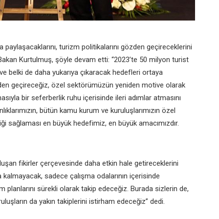
a paylaşacaklarını, turizm politikalarını gözden geçireceklerini
n Bakan Kurtulmuş, şöyle devam etti: “2023’te 50 milyon turist
 ve belki de daha yukarıya çıkaracak hedefleri ortaya
zden geçireceğiz, özel sektörümüzün yeniden motive olarak
ıyla bir seferberlik ruhu içerisinde ileri adımlar atmasını
klarımızın, bütün kamu kurum ve kuruluşlarımızın özel
rliği sağlaması en büyük hedefimiz, en büyük amacımızdır.
luşan fikirler çerçevesinde daha etkin hale getireceklerini
 kalmayacak, sadece çalışma odalarının içerisinde
planlarını sürekli olarak takip edeceğiz. Burada sizlerin de,
luşların da yakın takiplerini istirham edeceğiz” dedi.