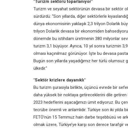
"Turizm sektörü toparlanıyor"
Turizm ve seyahat sektörünün devasa bir sektör o
sürdürdü: “Son yıllarda, diğer sektörlerle kıyaslandı
dünya ekonomisinin yaklaşık 2,3 trilyon Dolarlık büyük
trilyon Dolarlık devasa bir ekonomiden bahsediyoru
dönemde bu istihdam üretmenin 380 milyonlar sevi
turizm 3,1 büyüyor. Ayrıca, 10 yıl sonra turizmin 3,
olması kaçınılmaz görünüyor. İşte bu devasa pasta
Bugün son yıllarda yaşadığımız her türlü olumsuz g
ülkedir."
"Sektör krizlere dayanıklı"
Bu turizm şurasıyla birlikte, üçüncü evrede bir sefer
daha yüksek bir noktaya getireceklerini dile getire
2023 hedeflerini aşacağımızı ümit ediyoruz. Bu çerç
tecrübe önemli ve anlamlıdır. Türkiye son iki yılda b
FETÖ’nün 15 Temmuz hain darbe teşebbüsü ve arka
olmak üzere, Türkiye’ye karşı son derece tarafgir 