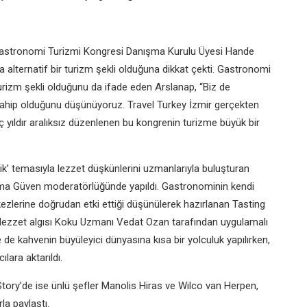
Gastronomi Turizmi Kongresi Danışma Kurulu Üyesi Hande
alternatif bir turizm şekli olduğuna dikkat çekti. Gastronomi
rizm şekli olduğunu da ifade eden Arslanap, “Biz de
e sahip olduğunu düşünüyoruz. Travel Turkey İzmir gerçekten
ç yıldır aralıksız düzenlenen bu kongrenin turizme büyük bir
nlik’ temasıyla lezzet düşkünlerini uzmanlarıyla buluşturan
Sırma Güven moderatörlüğünde yapıldı. Gastronominin kendi
ezlerine doğrudan etki ettiği düşünülerek hazırlanan Tasting
an lezzet algısı Koku Uzmanı Vedat Ozan tarafından uygulamalı
 de kahvenin büyüleyici dünyasına kısa bir yolculuk yapılırken,
ılara aktarıldı.
Story’de ise ünlü şefler Manolis Hiras ve Wilco van Herpen,
la paylaştı.