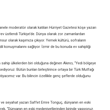
anele moderatör olarak katılan Hürriyet Gazetesi köşe yazarı
görev üstlendi Türkiye’de. Dünya olarak zor zamanlardan
nsur olarak kaşımıza çıkıyor. Yemek kültürü, sofraların
r dil konuşmalarını sağlıyor. İzmir de bu konuda ev sahipliği
sahip ülkelerden biri olduğuna değinen Akıncı, “Yedi bölgeye
sediyoruz. Bütün bunları birleştirince ortaya bir Türk Mutfağı
ihtiyacımız var. Bu bilincin özellikle genç şeflerde olduğunu
çi ve seyahat yazarı Saffet Emre Tonguç, dünyanın en eski
rek, “Dünyanın en eski medeniyetlerinden birinde yaşıyoruz.