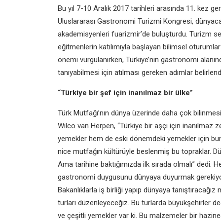
Bu yıl 7-10 Aralık 2017 tarihleri arasında 11. kez ge
Uluslararası Gastronomi Turizmi Kongresi, dünyaca ü
akademisyenleri fuarizmir’de buluşturdu. Turizm sek
eğitmenlerin katılımıyla başlayan bilimsel oturumla
önemi vurgulanırken, Türkiye’nin gastronomi alanın
tanıyabilmesi için atılması gereken adımlar belirlend
“Türkiye bir şef için inanılmaz bir ülke”
Türk Mutfağı’nın dünya üzerinde daha çok bilinmesi
Wilco van Herpen, “Türkiye bir aşçı için inanılmaz
yemekler hem de eski dönemdeki yemekler için bunu
nice mutfağın kültürüyle beslenmiş bu topraklar. Dü
Ama tarihine baktığımızda ilk sırada olmalı” dedi. H
gastronomi duygusunu dünyaya duyurmak gerekiyor.
Bakanlıklarla iş birliği yapıp dünyaya tanıştıracağı
turları düzenleyeceğiz. Bu turlarda büyükşehirler d
ve çeşitli yemekler var ki. Bu malzemeler bir hazi