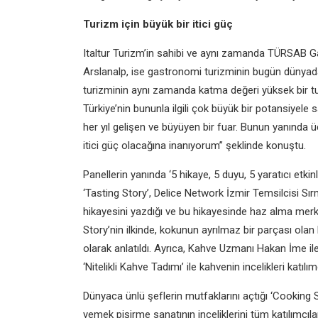
Turizm için büyük bir itici güç
Italtur Turizm’in sahibi ve aynı zamanda TÜRSAB 
Arslanalp, ise gastronomi turizminin bugün dünyada 
turizminin aynı zamanda katma değeri yüksek bir tu
Türkiye’nin bununla ilgili çok büyük bir potansiyel
her yıl gelişen ve büyüyen bir fuar. Bunun yanında ü
itici güç olacağına inanıyorum” şeklinde konuştu.
Panellerin yanında ‘5 hikaye, 5 duyu, 5 yaratıcı etki
‘Tasting Story’, Delice Network İzmir Temsilcisi 
hikayesini yazdığı ve bu hikayesinde haz alma merk
Story’nin ilkinde, kokunun ayrılmaz bir parçası ol
olarak anlatıldı. Ayrıca, Kahve Uzmanı Hakan İme ile
‘Nitelikli Kahve Tadımı’ ile kahvenin incelikleri katılımc
Dünyaca ünlü şeflerin mutfaklarını açtığı ‘Cooking 
yemek pişirme sanatının inceliklerini tüm katılımcılar