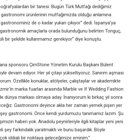
ığı coğrafyalardan bir tanesi. Bugün Türk Mutfağı dediğimiz
ı gastronomi ürünlerinin mutfağımızda olduğu anlamına
 gastronominiz de o kadar yukarı çıkıyor” dedi. İspanya’ya
e gastronomik amaçlarla orada bulunduğunu belirten Tonguç,
ili bir şekilde kullanmamız gerekiyor” diye konuştu.
re ana sponsoru ÇimStone Yönetim Kurulu Başkanı Bülent
yle devam ediyor. Her yıl çıtayı yükseltiyoruz. Sanırım aşması
yorum. Özellikle konuklar, atölyeler, çalıştaylar ve akademikte
. İzmir'in marka fuarları arasında Marble ve If Wedding Fashion
de dünya markası olmaya aday. İnanıyorum ki birkaç yıl sonra
yeceğiz. Gastronomi deyince akla her zaman yemek pişen yer
r şey gastronomi. Önce kendi yurdumuzu tanımamız lazım. Şu
zın haberi yok. Anadolu peynirleriyle ilgili kitaplar yeni yeni
i şey farkındalık yaratmaktı ve bunu başardık. Böyle
 çok iddialı bir noktaya geleceğimize eminim.”