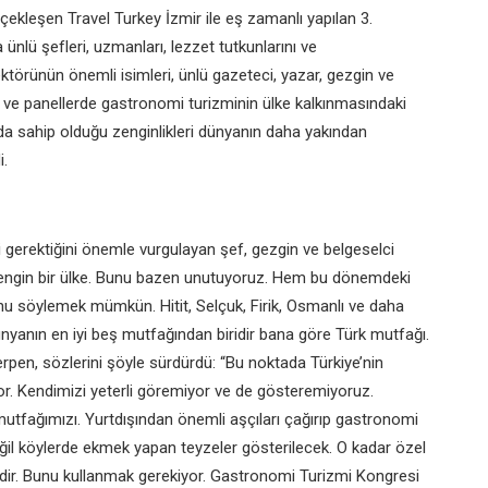
rçekleşen Travel Turkey İzmir ile eş zamanlı yapılan 3.
nlü şefleri, uzmanları, lezzet tutkunlarını ve
törünün önemli isimleri, ünlü gazeteci, yazar, gezgin ve
r ve panellerde gastronomi turizminin ülke kalkınmasındaki
da sahip olduğu zenginlikleri dünyanın daha yakından
i.
 gerektiğini önemle vurgulayan şef, gezgin ve belgeselci
 zengin bir ülke. Bunu bazen unutuyoruz. Hem bu dönemdeki
 söylemek mümkün. Hitit, Selçuk, Firik, Osmanlı ve daha
nyanın en iyi beş mutfağından biridir bana göre Türk mutfağı.
erpen, sözlerini şöyle sürdürdü: “Bu noktada Türkiye’nin
 Kendimizi yeterli göremiyor ve de gösteremiyoruz.
z mutfağımızı. Yurtdışından önemli aşçıları çağırıp gastronomi
eğil köylerde ekmek yapan teyzeler gösterilecek. O kadar özel
nedir. Bunu kullanmak gerekiyor. Gastronomi Turizmi Kongresi