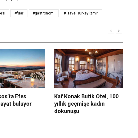
esi
#fuar
#gastronomi
#Travel Turkey İzmir
os’ta Efes
Kaf Konak Butik Otel, 100
Fe
ayat buluyor
yıllık geçmişe kadın
Re
dokunuşu
do