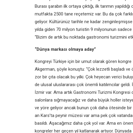
Burası şarabın ilk ortaya çıktığı, ilk tarımın yapıld
mutfakta 2500 tane reçetemiz var. Bu da çok farkl
geliyor. Kültürünüz tarihle ne kadar zenginleşmişse
yılda giden 70 milyon turistin 9 milyonunun sadec
“Bizim de artık bu noktada gastronomi turizmini etk
“Dünya markası olmaya aday”
Kongreyi Türkiye için bir umut olarak gören kong
Akgerman, şöyle konuştu: “Çok lezzetli başladı ve ö
zor bir çıta olacak bu yılki. Çok heyecan verici bulu
de ulusal uluslararası çok önemli katılımcılar geldi
İzmir var. Ama artık Gastronomi Turizmi Kongresi 
salonlara sığmayacağız ve daha büyük holler iste
ve yöre geliyor ancak bunun çok daha ötesinde bi
an Kars’ta peynir müzesi var ama pek çok vatandaşımı
basıldı. Aşacağımız daha çok yol var. Ama en öneml
kongreler her geçen yıl katlanarak artıyor. Dünyada