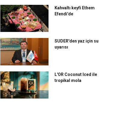
Kahvaltı keyfi Ethem
Efendi’de
SUDER'den yaz için su
uyarısı
L'OR Coconut Iced ile
tropikal mola