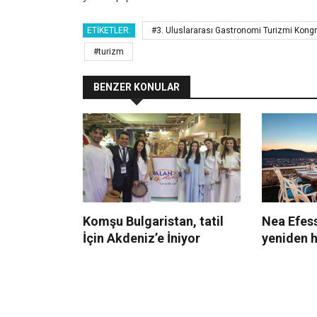
ETIKETLER:
#3. Uluslararası Gastronomi Turizmi Kongr
#turizm
BENZER KONULAR
Komşu Bulgaristan, tatil
Nea Efess
İçin Akdeniz’e İniyor
yeniden h