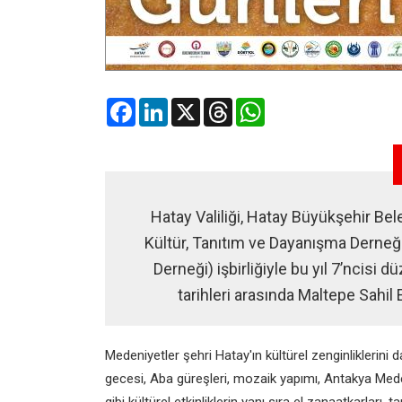
Facebook
LinkedIn
X
Threads
WhatsApp
Hatay Valiliği, Hatay Büyükşehir Be
Kültür, Tanıtım ve Dayanışma Derneği
Derneği) işbirliğiyle bu yıl 7’ncisi
tarihleri arasında Maltepe Sahil E
Medeniyetler şehri Hatay'ın kültürel zenginliklerin
gecesi, Aba güreşleri, mozaik yapımı, Antakya Med