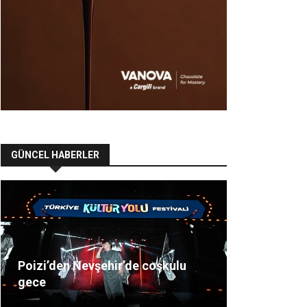
GÜNCEL HABERLER
Poizi’den Nevşehir’de coşkulu
gece