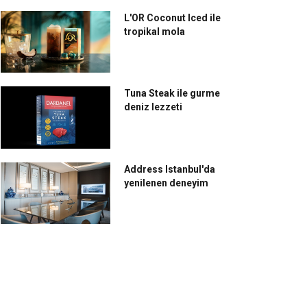
L'OR Coconut Iced ile
tropikal mola
ream Akademi Eylül
Popeyes’tan aile boyu
ında yine lezzet dolu
okula dönüş hediyesi
Tuna Steak ile gurme
deniz lezzeti
Address Istanbul'da
yenilenen deneyim