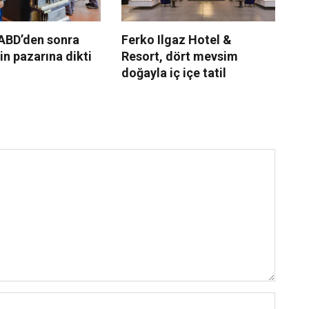
 ABD’den sonra
Ferko Ilgaz Hotel &
d.
n pazarına dikti
Resort, dört mevsim
ay
doğayla iç içe tatil