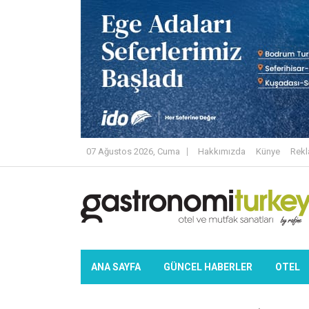
07 Ağustos 2026, Cuma
Hakkımızda
Künye
Rek
ANA SAYFA
GÜNCEL HABERLER
OTEL