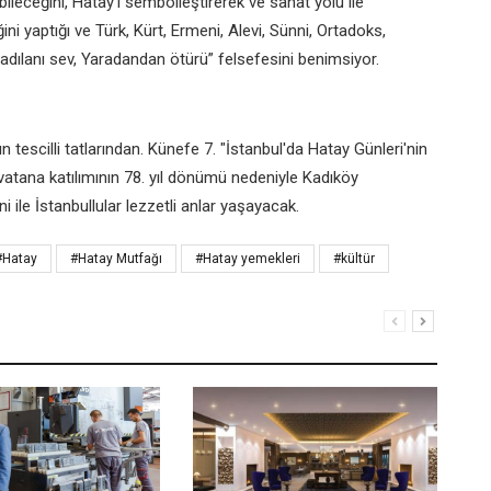
ileceğini, Hatay’ı sembolleştirerek ve sanat yolu ile
ni yaptığı ve Türk, Kürt, Ermeni, Alevi, Sünni, Ortadoks,
radılanı sev, Yaradandan ötürü” felsefesini benimsiyor.
 tescilli tatlarından. Künefe 7. "İstanbul'da Hatay Günleri'nin
atana katılımının 78. yıl dönümü nedeniyle Kadıköy
 ile İstanbullular lezzetli anlar yaşayacak.
#Hatay
#Hatay Mutfağı
#Hatay yemekleri
#kültür