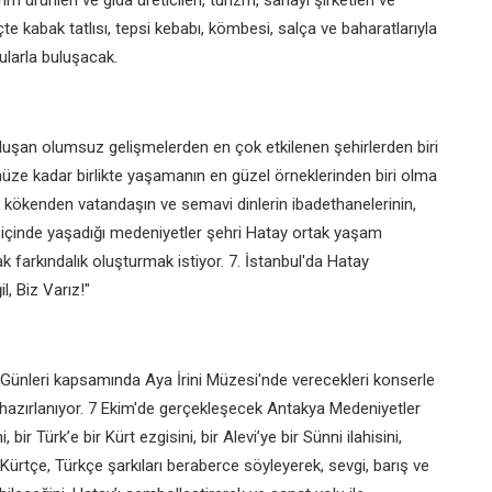
arım ürünleri ve gıda üreticileri, turizm, sanayi şirketleri ve
te kabak tatlısı, tepsi kebabı, kömbesi, salça ve baharatlarıyla
ularla buluşacak.
uşan olumsuz gelişmelerden en çok etkilenen şehirlerden biri
e kadar birlikte yaşamanın en güzel örneklerinden biri olma
k kökenden vatandaşın ve semavi dinlerin ibadethanelerinin,
" içinde yaşadığı medeniyetler şehri Hatay ortak yaşam
farkındalık oluşturmak istiyor. 7. İstanbul'da Hatay
l, Biz Varız!"
Günleri kapsamında Aya İrini Müzesi'nde verecekleri konserle
ya hazırlanıyor. 7 Ekim'de gerçekleşecek Antakya Medeniyetler
bir Türk’e bir Kürt ezgisini, bir Alevi’ye bir Sünni ilahisini,
 Kürtçe, Türkçe şarkıları beraberce söyleyerek, sevgi, barış ve