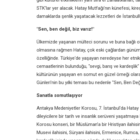
gibi kültürel etkinliklerin yanı sıra el zanaatkarları, t
STK'lar yer alacak. Hatay Mutfağı’nın künefesi, kireç
damaklarda şenlik yaşatacak lezzetleri de İstanbull
"Sen, ben değil, biz varız!"
Ülkemizde yaşanan mülteci sorunu ve buna bağlı ol
olmasına rağmen Hatay, çok eski çağlardan günümüz
özelliğinde. Türkiye'de yaşayan neredeyse her etni
cemaatlerinin bulunduğu, "sevgi, barış ve kardeşlik
kültürünün yaşayan en somut en güzel örneği olarak 
Günleri’nin bu yılki teması bu nedenle "Sen, Ben Deği
Sanatla somutlaşıyor
Antakya Medeniyetler Korosu, 7. İstanbul'da Hatay 
dileyicilere bir tarih ve insanlık serüveni yaşatma
Korosu konseri, bir Müslüman’a bir Hristiyan ilahisini, 
Musevi ilahisini, Süryani ilahisini, Ermenice, Rumca,