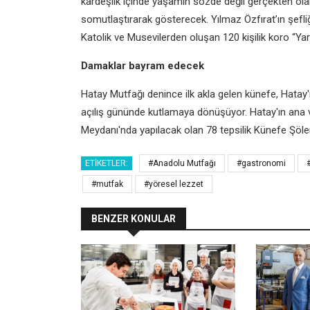
kardeşlik içinde yaşamın sözde değil gerçekten olab
somutlaştırarak gösterecek. Yılmaz Özfırat’ın şefliği
Katolik ve Musevilerden oluşan 120 kişilik koro “Ya
Damaklar bayram edecek
Hatay Mutfağı denince ilk akla gelen künefe, Hatay'ın
açılış gününde kutlamaya dönüşüyor. Hatay'ın ana v
Meydanı'nda yapılacak olan 78 tepsilik Künefe Şöleni
ETIKETLER:
#Anadolu Mutfağı
#gastronomi
#mutfak
#yöresel lezzet
BENZER KONULAR