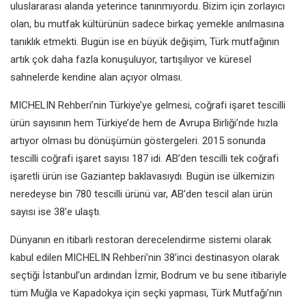
uluslararası alanda yeterince tanınmıyordu. Bizim için zorlayıcı
olan, bu mutfak kültürünün sadece birkaç yemekle anılmasına
tanıklık etmekti. Bugün ise en büyük değişim, Türk mutfağının
artık çok daha fazla konuşuluyor, tartışılıyor ve küresel
sahnelerde kendine alan açıyor olması.
MICHELIN Rehberi’nin Türkiye’ye gelmesi, coğrafi işaret tescilli
ürün sayısının hem Türkiye’de hem de Avrupa Birliği’nde hızla
artıyor olması bu dönüşümün göstergeleri. 2015 sonunda
tescilli coğrafi işaret sayısı 187 idi. AB’den tescilli tek coğrafi
işaretli ürün ise Gaziantep baklavasıydı. Bugün ise ülkemizin
neredeyse bin 780 tescilli ürünü var, AB’den tescil alan ürün
sayısı ise 38’e ulaştı.
Dünyanın en itibarlı restoran derecelendirme sistemi olarak
kabul edilen MICHELIN Rehberi’nin 38’inci destinasyon olarak
seçtiği İstanbul’un ardından İzmir, Bodrum ve bu sene itibariyle
tüm Muğla ve Kapadokya için seçki yapması, Türk Mutfağı’nın