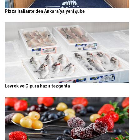
Pizza Italiante’den Ankara’ya yeni şube
Levrek ve Çipura hazır tezgahta