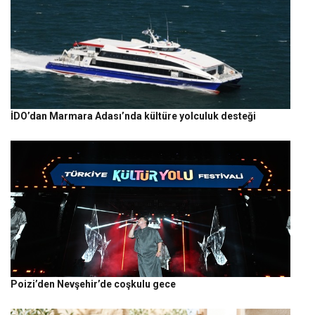
İDO’dan Marmara Adası’nda kültüre yolculuk desteği
Poizi’den Nevşehir’de coşkulu gece