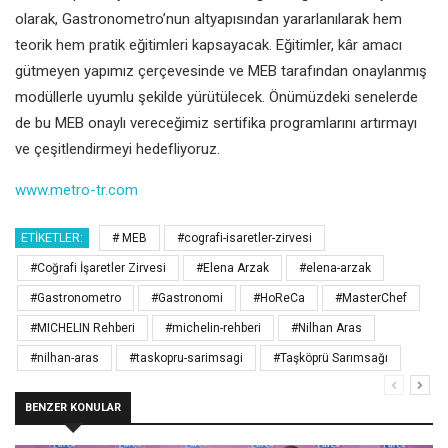
olarak, Gastronometro’nun altyapısından yararlanılarak hem
teorik hem pratik eğitimleri kapsayacak. Eğitimler, kâr amacı
gütmeyen yapımız çerçevesinde ve MEB tarafından onaylanmış
modüllerle uyumlu şekilde yürütülecek. Önümüzdeki senelerde
de bu MEB onaylı vereceğimiz sertifika programlarını artırmayı
ve çeşitlendirmeyi hedefliyoruz.
www.metro-tr.com
ETIKETLER:
# MEB
#cografi-isaretler-zirvesi
#Coğrafi İşaretler Zirvesi
#Elena Arzak
#elena-arzak
#Gastronometro
#Gastronomi
#HoReCa
#MasterChef
#MICHELIN Rehberi
#michelin-rehberi
#Nilhan Aras
#nilhan-aras
#taskopru-sarimsagi
#Taşköprü Sarımsağı
BENZER KONULAR