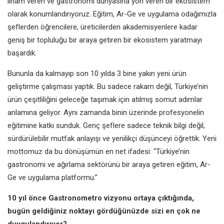
ilham veren ve gastronomi dünyasına yön veren bir ekosistem
olarak konumlandırıyoruz. Eğitim, Ar-Ge ve uygulama odağımızla
şeflerden öğrencilere, üreticilerden akademisyenlere kadar
geniş bir topluluğu bir araya getiren bir ekosistem yaratmayı
başardık.
Bununla da kalmayıp son 10 yılda 3 bine yakın yeni ürün
geliştirme çalışması yaptık. Bu sadece rakam değil, Türkiye’nin
ürün çeşitliliğini geleceğe taşımak için atılmış somut adımlar
anlamına geliyor. Aynı zamanda binin üzerinde profesyonelin
eğitimine katkı sunduk. Genç şeflere sadece teknik bilgi değil,
sürdürülebilir mutfak anlayışı ve yenilikçi düşünceyi öğrettik. Yeni
mottomuz da bu dönüşümün en net ifadesi: “Türkiye’nin
gastronomi ve ağırlama sektörünü bir araya getiren eğitim, Ar-
Ge ve uygulama platformu.”
10 yıl önce Gastronometro vizyonu ortaya çıktığında,
bugün geldiğiniz noktayı gördüğünüzde sizi en çok ne
duygulandırıyor?