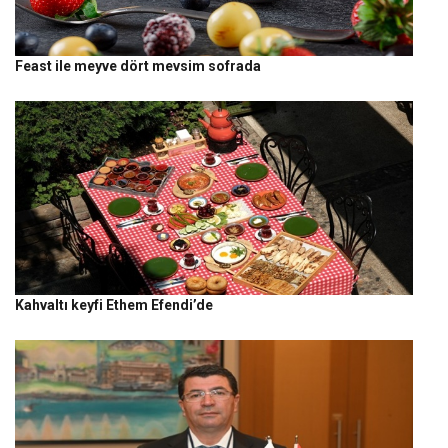
Feast ile meyve dört mevsim sofrada
Kahvaltı keyfi Ethem Efendi’de