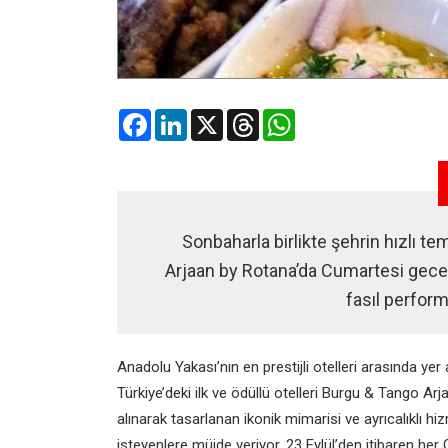
Facebook
LinkedIn
X
Threads
WhatsApp
Sonbaharla birlikte şehrin hızlı t
Arjaan by Rotana’da Cumartesi gecele
fasıl perform
Anadolu Yakası’nın en prestijli otelleri arasında ye
Türkiye’deki ilk ve ödüllü otelleri Burgu & Tango Ar
alınarak tasarlanan ikonik mimarisi ve ayrıcalıklı
isteyenlere müjde veriyor. 23 Eylül’den itibaren h