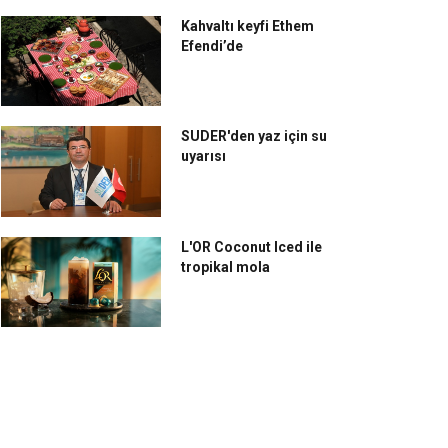
Kahvaltı keyfi Ethem
Efendi’de
SUDER'den yaz için su
uyarısı
L'OR Coconut Iced ile
tropikal mola