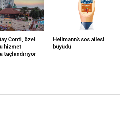
ay Conti, özel
Hellmann’s sos ailesi
Sw
u hizmet
büyüdü
İz
la taçlandırıyor
Ce