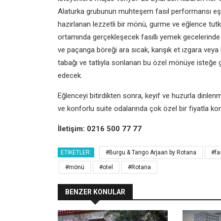
Alaturka grubunun muhteşem fasıl performansı eşli
hazırlanan lezzetli bir mönü, gurme ve eğlence tutku
ortamında gerçekleşecek fasıllı yemek gecelerinde ş
ve paçanga böreği ara sıcak, karışık et ızgara veya
tabağı ve tatlıyla sonlanan bu özel mönüye isteğe gö
edecek.
Eğlenceyi bitirdikten sonra, keyif ve huzurla dinle
ve konforlu suite odalarında çok özel bir fiyatla ko
İletişim: 0216 500 77 77
ETIKETLER:
#Burgu & Tango Arjaan by Rotana
#fa
#mönü
#otel
#Rotana
BENZER KONULAR