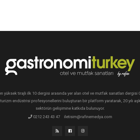
en yüksek tirajlı ilk 10 dergisi arasında yer alan otel ve mutfak sanatları dergis
 turizm endüstrisi profesyonellerini buluşturan bir platform yaratarak, 20 yılı aşk
sektörün gelişimine katkıda bulunuyor.
0212 243 43 47
iletisim@rafinemedya.com