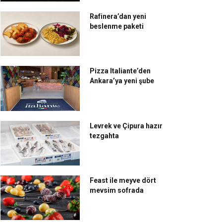
Rafinera’dan yeni
beslenme paketi
issôtel Büyük Efes,
Mövenpick Hotel
Pizza Italiante’den
mir’e 'Safehotels
Istanbul’da geleneksel
Ankara’ya yeni şube
rtification'
iftar ziyafetleri
Levrek ve Çipura hazır
tezgahta
Feast ile meyve dört
mevsim sofrada