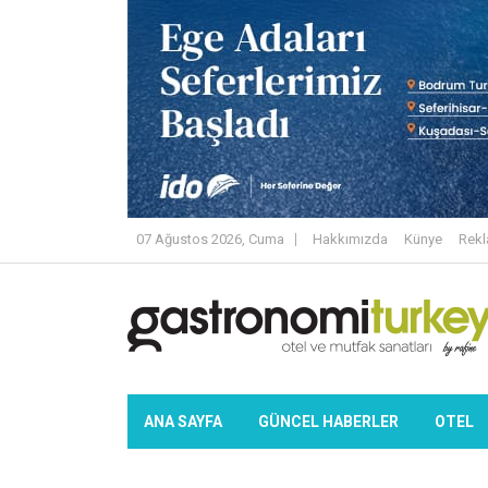
07 Ağustos 2026, Cuma
Hakkımızda
Künye
Rek
ANA SAYFA
GÜNCEL HABERLER
OTEL