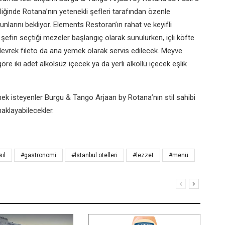
ğinde Rotana’nın yetenekli şefleri tarafından özenle
nlarını bekliyor. Elements Restoran’ın rahat ve keyifli
efin seçtiği mezeler başlangıç olarak sunulurken, içli köfte
 levrek fileto da ana yemek olarak servis edilecek. Meyve
re iki adet alkolsüz içecek ya da yerli alkollü içecek eşlik
nmek isteyenler Burgu & Tango Arjaan by Rotana’nın stil sahibi
naklayabilecekler.
sıl
#gastronomi
#İstanbul otelleri
#lezzet
#menü