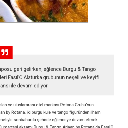
emposu geri gelirken, eğlence Burgu & Tango
ri Fasıl’O Alaturka grubunun neşeli ve keyifli
ansı ile devam ediyor.
r alan ve uluslararası otel markası Rotana Grubu’nun
jaan by Rotana, iki burgu kule ve tango figüründen ilham
 hizmetiyle sonbaharda şehirde eğlenceye devam etmek
er Cumartesi akşamı Burgu & Tango Arjaan by Rotana'da Fasıl’O