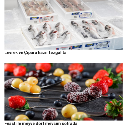
Levrek ve Çipura hazır tezgahta
Feast ile meyve dört mevsim sofrada