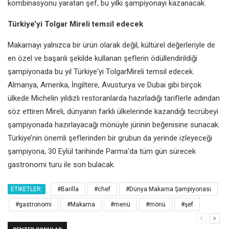
kombinasyonu yaratan şef, bu yılki şampiyonayı kazanacak.
Türkiye’yi Tolgar Mireli temsil edecek
Makarnayı yalnızca bir ürün olarak değil, kültürel değerleriyle de
en özel ve başarılı şekilde kullanan şeflerin ödüllendirildiği
şampiyonada bu yıl Türkiye'yi TolgarMireli temsil edecek.
Almanya, Amerika, İngiltere, Avusturya ve Dubai gibi birçok
ülkede Michelin yıldızlı restoranlarda hazırladığı tariflerle adından
söz ettiren Mireli, dünyanın farklı ülkelerinde kazandığı tecrübeyi
şampiyonada hazırlayacağı mönüyle jürinin beğenisine sunacak.
Türkiye’nin önemli şeflerinden bir grubun da yerinde izleyeceği
şampiyona, 30 Eylül tarihinde Parma’da tüm gün sürecek
gastronomi turu ile son bulacak.
ETIKETLER:
#Barilla
#chef
#Dünya Makarna Şampiyonası
#gastronomi
#Makarna
#menü
#mönü
#şef