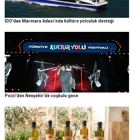
İDO’dan Marmara Adası’nda kültüre yolculuk desteği
Poizi’den Nevşehir’de coşkulu gece