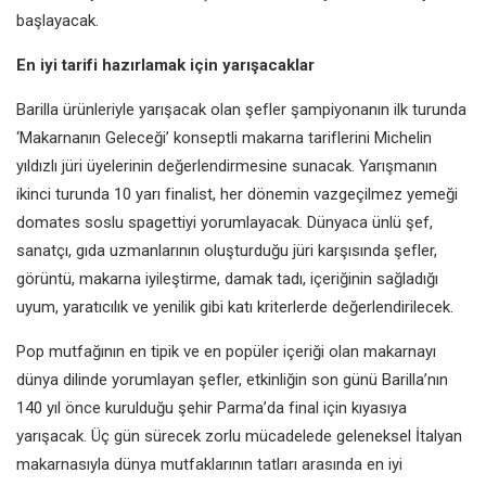
başlayacak.
En iyi tarifi hazırlamak için yarışacaklar
Barilla ürünleriyle yarışacak olan şefler şampiyonanın ilk turunda
‘Makarnanın Geleceği’ konseptli makarna tariflerini Michelin
yıldızlı jüri üyelerinin değerlendirmesine sunacak. Yarışmanın
ikinci turunda 10 yarı finalist, her dönemin vazgeçilmez yemeği
domates soslu spagettiyi yorumlayacak. Dünyaca ünlü şef,
sanatçı, gıda uzmanlarının oluşturduğu jüri karşısında şefler,
görüntü, makarna iyileştirme, damak tadı, içeriğinin sağladığı
uyum, yaratıcılık ve yenilik gibi katı kriterlerde değerlendirilecek.
Pop mutfağının en tipik ve en popüler içeriği olan makarnayı
dünya dilinde yorumlayan şefler, etkinliğin son günü Barilla’nın
140 yıl önce kurulduğu şehir Parma’da final için kıyasıya
yarışacak. Üç gün sürecek zorlu mücadelede geleneksel İtalyan
makarnasıyla dünya mutfaklarının tatları arasında en iyi