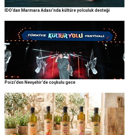
İDO’dan Marmara Adası’nda kültüre yolculuk desteği
Poizi’den Nevşehir’de coşkulu gece