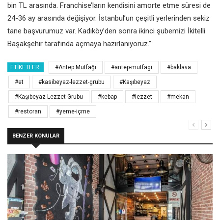
bin TL arasında. Franchise’ların kendisini amorte etme süresi de
24-36 ay arasında değişiyor. İstanbul’un çeşitli yerlerinden sekiz
tane başvurumuz var. Kadıköy’den sonra ikinci şubemizi İkitelli
Başakşehir tarafında açmaya hazırlanıyoruz.”
ETIKETLER:
#Antep Mutfağı
#antep-mutfagi
#baklava
#et
#kasibeyaz-lezzet-grubu
#Kaşıbeyaz
#Kaşıbeyaz Lezzet Grubu
#kebap
#lezzet
#mekan
#restoran
#yeme-içme
BENZER KONULAR