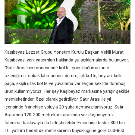
Kaşıbeyaz Lezzet Grubu Yönetim Kurulu Başkan Vekili Murat
Kaşıbeyaz, yeni yatırımları hakkında şu açıklamalarda bulunuyor:
“Satır Arası’nın mönüsünde köfte, çocukluğumuzun o
özlediğimiz sokak lahmacunu, dürüm, içli köfte, beyran, kelle
paça, ekşili ufak köfte ve yuvalama var. Hiçbir şekilde donmuş
ürün kullanmıyoruz. Her şey Kaşıbeyaz markasına yarışır şekilde
memleketinden özel olarak getirtiliyor. Satır Arası ile yıl
içerisinde franchise yoluyla 20 şube açmayı planlıyoruz. Satır
Arası’nda 120-300 metrekare arasında yer düşünüyoruz.
İstenirse baklavayla da birleştirilebilir. Franchise bedeli 300 bin
TL, yatırım bedeli de metrekarenin büyüklüğüne göre 500-800