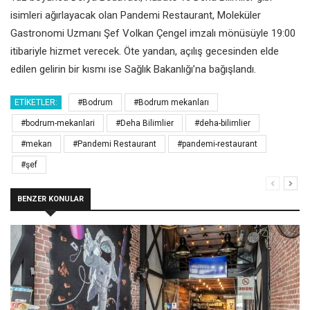
isimleri ağırlayacak olan Pandemi Restaurant, Moleküler
Gastronomi Uzmanı Şef Volkan Çengel imzalı mönüsüyle 19:00
itibariyle hizmet verecek. Öte yandan, açılış gecesinden elde
edilen gelirin bir kısmı ise Sağlık Bakanlığı’na bağışlandı.
ETIKETLER:
#Bodrum
#Bodrum mekanları
#bodrum-mekanlari
#Deha Bilimlier
#deha-bilimlier
#mekan
#Pandemi Restaurant
#pandemi-restaurant
#şef
BENZER KONULAR