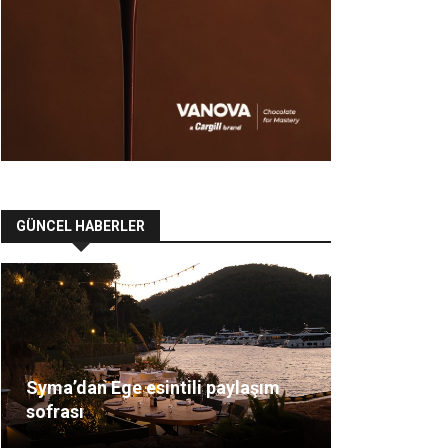
GÜNCEL HABERLER
Syma’dan Ege esintili paylaşım
sofrası