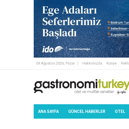
09 Ağustos 2026, Pazar
Hakkımızda
Künye
Rek
ANA SAYFA
GÜNCEL HABERLER
OTEL