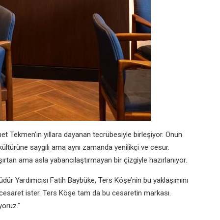
et Tekmen’in yıllara dayanan tecrübesiyle birleşiyor. Onun
ültürüne saygılı ama aynı zamanda yenilikçi ve cesur.
şırtan ama asla yabancılaştırmayan bir çizgiyle hazırlanıyor.
dür Yardımcısı Fatih Baybüke, Ters Köşe’nin bu yaklaşımını
k cesaret ister. Ters Köşe tam da bu cesaretin markası.
yoruz."