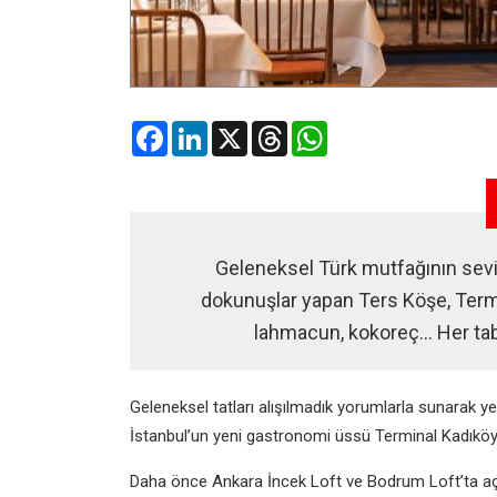
Facebook
LinkedIn
X
Threads
WhatsApp
Geleneksel Türk mutfağının sevile
dokunuşlar yapan Ters Köşe, Termina
lahmacun, kokoreç… Her tabak
Geleneksel tatları alışılmadık yorumlarla sunarak
İstanbul’un yeni gastronomi üssü Terminal Kadıköy’de
Daha önce Ankara İncek Loft ve Bodrum Loft’ta açı