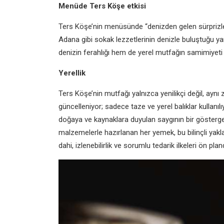
Menüde Ters Köşe etkisi
Ters Köşe’nin menüsünde “denizden gelen sürprizler”
Adana gibi sokak lezzetlerinin denizle buluştuğu ya
denizin ferahlığı hem de yerel mutfağın samimiyeti b
Yerellik
Ters Köşe’nin mutfağı yalnızca yenilikçi değil, ay
güncelleniyor; sadece taze ve yerel balıklar kullanılıy
doğaya ve kaynaklara duyulan saygının bir göstergesi
malzemelerle hazırlanan her yemek, bu bilinçli yaklaş
dahi, izlenebilirlik ve sorumlu tedarik ilkeleri ön pla