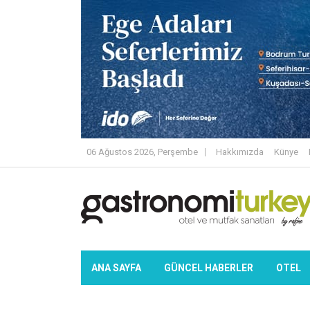
06 Ağustos 2026, Perşembe
Hakkımızda
Künye
ANA SAYFA
GÜNCEL HABERLER
OTEL