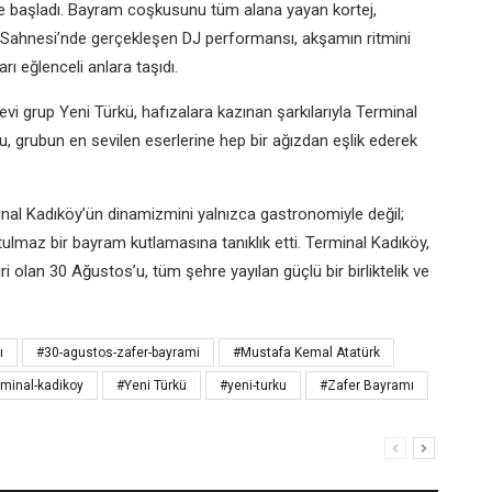
le başladı. Bayram coşkusunu tüm alana yayan kortej,
m Sahnesi’nde gerçekleşen DJ performansı, akşamın ritmini
ı eğlenceli anlara taşıdı.
vi grup Yeni Türkü, hafızalara kazınan şarkılarıyla Terminal
u, grubun en sevilen eserlerine hep bir ağızdan eşlik ederek
minal Kadıköy’ün dinamizmini yalnızca gastronomiyle değil;
lmaz bir bayram kutlamasına tanıklık etti. Terminal Kadıköy,
 olan 30 Ağustos’u, tüm şehre yayılan güçlü bir birliktelik ve
ı
#30-agustos-zafer-bayrami
#Mustafa Kemal Atatürk
rminal-kadikoy
#Yeni Türkü
#yeni-turku
#Zafer Bayramı