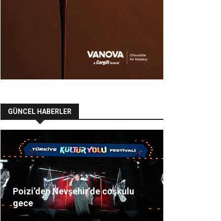
GÜNCEL HABERLER
Poizi’den Nevşehir’de coşkulu
gece