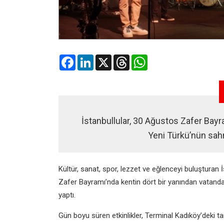
Facebook
LinkedIn
X
Threads
WhatsApp
İstanbullular, 30 Ağustos Zafer Bayra
Yeni Türkü’nün sah
Kültür, sanat, spor, lezzet ve eğlenceyi buluşturan
Zafer Bayramı’nda kentin dört bir yanından vatandaş
yaptı.
Gün boyu süren etkinlikler, Terminal Kadıköy’deki 