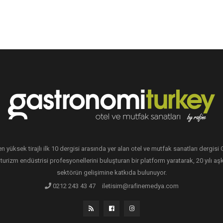
en yüksek tirajlı ilk 10 dergisi arasında yer alan otel ve mutfak sanatları dergis
 turizm endüstrisi profesyonellerini buluşturan bir platform yaratarak, 20 yılı aşk
sektörün gelişimine katkıda bulunuyor.
0212 243 43 47
iletisim@rafinemedya.com