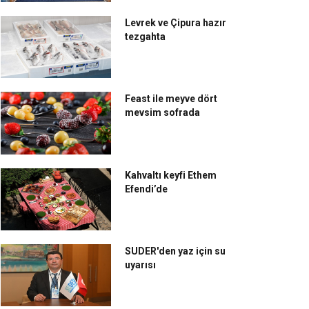
Levrek ve Çipura hazır
tezgahta
Feast ile meyve dört
mevsim sofrada
da Deniz Kulübü;
Mövenpick Hotel
rihinde keyif var
Istanbul’da geleneksel
iftar ziyafetleri
Kahvaltı keyfi Ethem
Efendi’de
SUDER'den yaz için su
uyarısı