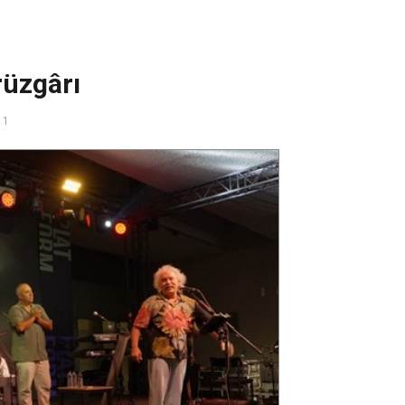
rüzgârı
11