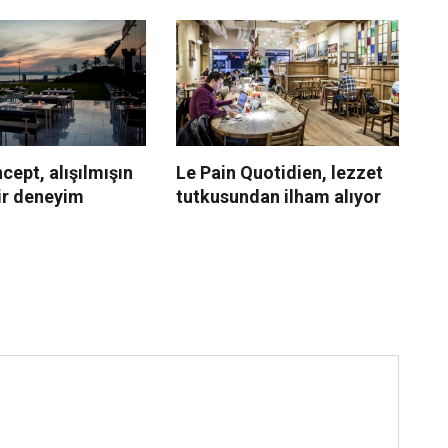
ept, alışılmışın
Le Pain Quotidien, lezzet
Mo
ir deneyim
tutkusundan ilham alıyor
ta