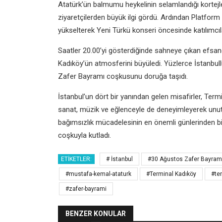
Atatürk’ün balmumu heykelinin selamlandığı kortej
ziyaretçilerden büyük ilgi gördü. Ardından Platfor
yükselterek Yeni Türkü konseri öncesinde katılımcılar
Saatler 20.00’yi gösterdiğinde sahneye çıkan efsane
Kadıköy’ün atmosferini büyüledi. Yüzlerce İstanbull
Zafer Bayramı coşkusunu doruğa taşıdı.
İstanbul’un dört bir yanından gelen misafirler, Ter
sanat, müzik ve eğlenceyle de deneyimleyerek unutu
bağımsızlık mücadelesinin en önemli günlerinden biri
coşkuyla kutladı.
ETIKETLER:
# İstanbul
#30 Ağustos Zafer Bayram
#mustafa-kemal-ataturk
#Terminal Kadıköy
#te
#zafer-bayrami
BENZER KONULAR