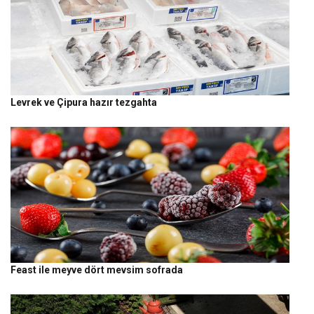
Levrek ve Çipura hazır tezgahta
Feast ile meyve dört mevsim sofrada