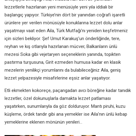
lezzetlerle hazırlanan yeni menüsüyle yeni yıla iddialı bir
başlangıç yapıyor. Türkiye’nin dört bir yanından coğrafi işaretli
ürünlere yer verilen mönüsüyle konuklarına lezzet dolu anlar
yaşatmayı vaat eden Aila, Türk Mutfağı’nı yeniden keşfetmeniz
için sizleri bekliyor. Şef Umut Karakuş’un önderliğinde, tere,
reyhan ve kış otlarıyla hazırlanan mücver, Balkanların ünlü
mezesi Soka gibi vejetaryen seçeneklerin yanında, topikten
pastırma turşusuna, Girit ezmeden humusa kadar en klasik
mezelerin yenilikçi yorumlarını da bulabileceğiniz Aila, geniş
lezzet yelpazesiyle misafirlerine eşsiz anlar yaşatıyor.
Etli ekmekten kokoreçe, paçangadan avcı böreğine kadar tanıdık
lezzetler, özel dokunuşlarla damakta lezzet patlaması
yaşatırken, sunumlarıyla da göz dolduruyor. Mantı piruhi, kuzu
küşleme, ördek tandır gibi ana yemekler ise Aila’nın ünlü kebap
yemeklerine eklenen mönünün yenileri…