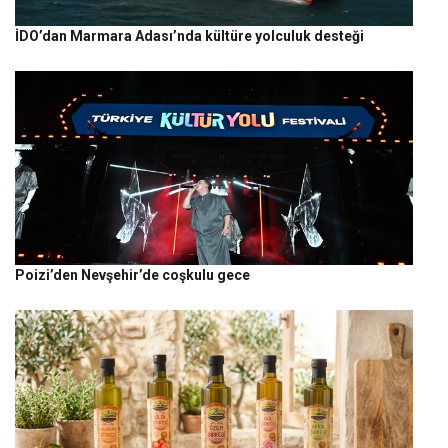
İDO’dan Marmara Adası’nda kültüre yolculuk desteği
Poizi’den Nevşehir’de coşkulu gece