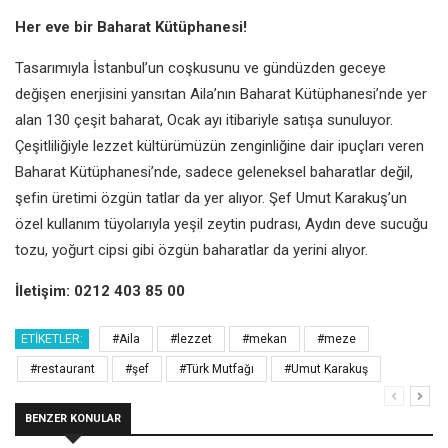
Her eve bir Baharat Kütüphanesi!
Tasarımıyla İstanbul’un coşkusunu ve gündüzden geceye
değişen enerjisini yansıtan Aila’nın Baharat Kütüphanesi’nde yer
alan 130 çeşit baharat, Ocak ayı itibariyle satışa sunuluyor.
Çeşitliliğiyle lezzet kültürümüzün zenginliğine dair ipuçları veren
Baharat Kütüphanesi’nde, sadece geleneksel baharatlar değil,
şefin üretimi özgün tatlar da yer alıyor. Şef Umut Karakuş’un
özel kullanım tüyolarıyla yeşil zeytin pudrası, Aydın deve sucuğu
tozu, yoğurt cipsi gibi özgün baharatlar da yerini alıyor.
İletişim: 0212 403 85 00
ETIKETLER:
#Aila
#lezzet
#mekan
#meze
#restaurant
#şef
#Türk Mutfağı
#Umut Karakuş
BENZER KONULAR