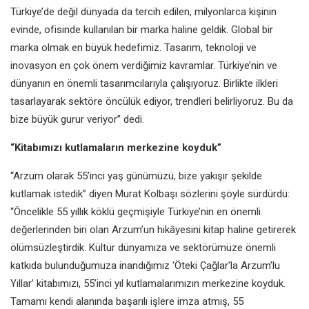
Türkiye’de değil dünyada da tercih edilen, milyonlarca kişinin
evinde, ofisinde kullanılan bir marka haline geldik. Global bir
marka olmak en büyük hedefimiz. Tasarım, teknoloji ve
inovasyon en çok önem verdiğimiz kavramlar. Türkiye’nin ve
dünyanın en önemli tasarımcılarıyla çalışıyoruz. Birlikte ilkleri
tasarlayarak sektöre öncülük ediyor, trendleri belirliyoruz. Bu da
bize büyük gurur veriyor” dedi.
“Kitabımızı kutlamaların merkezine koyduk”
“Arzum olarak 55’inci yaş günümüzü, bize yakışır şekilde
kutlamak istedik” diyen Murat Kolbaşı sözlerini şöyle sürdürdü:
“Öncelikle 55 yıllık köklü geçmişiyle Türkiye’nin en önemli
değerlerinden biri olan Arzum’un hikâyesini kitap haline getirerek
ölümsüzleştirdik. Kültür dünyamıza ve sektörümüze önemli
katkıda bulunduğumuza inandığımız ‘Öteki Çağlar'la Arzum’lu
Yıllar’ kitabımızı, 55’inci yıl kutlamalarımızın merkezine koyduk.
Tamamı kendi alanında başarılı işlere imza atmış, 55