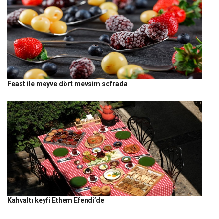
Feast ile meyve dört mevsim sofrada
Kahvaltı keyfi Ethem Efendi’de