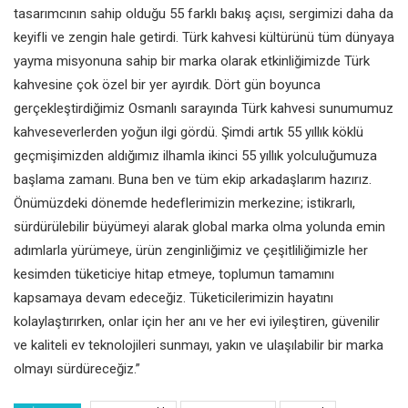
tasarımcının sahip olduğu 55 farklı bakış açısı, sergimizi daha da
keyifli ve zengin hale getirdi. Türk kahvesi kültürünü tüm dünyaya
yayma misyonuna sahip bir marka olarak etkinliğimizde Türk
kahvesine çok özel bir yer ayırdık. Dört gün boyunca
gerçekleştirdiğimiz Osmanlı sarayında Türk kahvesi sunumumuz
kahveseverlerden yoğun ilgi gördü. Şimdi artık 55 yıllık köklü
geçmişimizden aldığımız ilhamla ikinci 55 yıllık yolculuğumuza
başlama zamanı. Buna ben ve tüm ekip arkadaşlarım hazırız.
Önümüzdeki dönemde hedeflerimizin merkezine; istikrarlı,
sürdürülebilir büyümeyi alarak global marka olma yolunda emin
adımlarla yürümeye, ürün zenginliğimiz ve çeşitliliğimizle her
kesimden tüketiciye hitap etmeye, toplumun tamamını
kapsamaya devam edeceğiz. Tüketicilerimizin hayatını
kolaylaştırırken, onlar için her anı ve her evi iyileştiren, güvenilir
ve kaliteli ev teknolojileri sunmayı, yakın ve ulaşılabilir bir marka
olmayı sürdüreceğiz.”