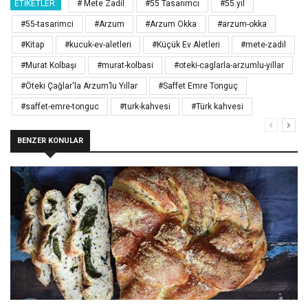
ETIKETLER:
# Mete Zadil
#55 Tasarımcı
#55.yıl
#55-tasarimci
#Arzum
#Arzum Okka
#arzum-okka
#Kitap
#kucuk-ev-aletleri
#Küçük Ev Aletleri
#mete-zadil
#Murat Kolbaşı
#murat-kolbasi
#oteki-caglarla-arzumlu-yillar
#Öteki Çağlar'la Arzum’lu Yıllar
#Saffet Emre Tonguç
#saffet-emre-tonguc
#turk-kahvesi
#Türk kahvesi
BENZER KONULAR