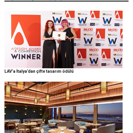
LAV’a İtalya’dan çifte tasarım ödülü