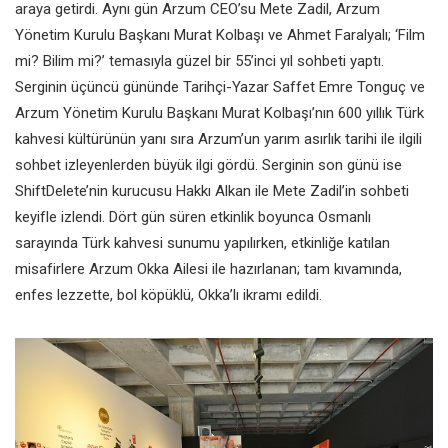
araya getirdi. Aynı gün Arzum CEO’su Mete Zadil, Arzum
Yönetim Kurulu Başkanı Murat Kolbaşı ve Ahmet Faralyalı; ‘Film
mi? Bilim mi?’ temasıyla güzel bir 55’inci yıl sohbeti yaptı.
Serginin üçüncü gününde Tarihçi-Yazar Saffet Emre Tonguç ve
Arzum Yönetim Kurulu Başkanı Murat Kolbaşı’nın 600 yıllık Türk
kahvesi kültürünün yanı sıra Arzum’un yarım asırlık tarihi ile ilgili
sohbet izleyenlerden büyük ilgi gördü. Serginin son günü ise
ShiftDelete’nin kurucusu Hakkı Alkan ile Mete Zadil’in sohbeti
keyifle izlendi. Dört gün süren etkinlik boyunca Osmanlı
sarayında Türk kahvesi sunumu yapılırken, etkinliğe katılan
misafirlere Arzum Okka Ailesi ile hazırlanan; tam kıvamında,
enfes lezzette, bol köpüklü, Okka’lı ikramı edildi.