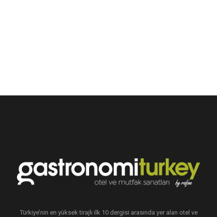
Türkiye’nin en yüksek tirajlı ilk 10 dergisi arasında yer alan otel ve