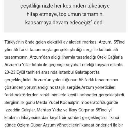
çeşitliliğimizle her kesimden tüketiciye
hitap etmeye, toplumun tamamını
kapsamaya devam edeceğiz” dedi.
Türkiye’nin önde gelen elektrikli ev aletleri markası Arzum, 55’inci
yılını 55 farklı tasarımcıyla gerçekleştirdiği sergi ile kutladı. 55
tasarımcının, Arzum’dan aldığı ilhamla tasarladığı Öteki Çağlarla
Arzum’lu Yıllar kitabı ile geçmişe seyahat niteliği taşıyan etkinlik,
20-23 Eylül tarihleri arasında İstanbul Galataport’ta
gerçekleştirildi. Arzum’un yolculuğunun 55 farklı tasarımcının
gözünden yorumlandığı nostaljik sergide,Arzum yöneticileri
farklı sektörlerden renkli isimlerle keyifli sohbetler gerçekleştirdi.
Serginin ilk günü Melda Yücel Kocaalp’in moderatörülüğünde
İzzeddin Çalışlar, Mehtap Yıldız ve İlkay Gürpınar 55’inci yıl
kitabının hikâyesine dair keyifli bir sohbet gerçekleştirdi. İkinci
günde Özlem Güsar Arzum yöneticilerini kanaat önderleri ile bir