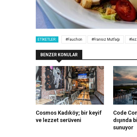
ETIKETLER:
#Fauchon
#Fransız Mutfağı
#lez
BENZER KONULAR
Cosmos Kadıköy; bir keyif
Code Conc
ve lezzet serüveni
dışında b
sunuyor