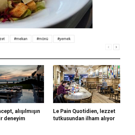
zet
#mekan
#mönü
#yemek
ept, alışılmışın
Le Pain Quotidien, lezzet
Ma
ir deneyim
tutkusundan ilham alıyor
ye
İz