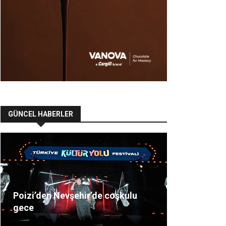
GÜNCEL HABERLER
Poizi’den Nevşehir’de coşkulu
gece