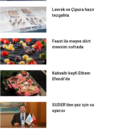
Levrek ve Çipura hazır
tezgahta
Feast ile meyve dört
mevsim sofrada
Kahvaltı keyfi Ethem
Efendi’de
SUDER'den yaz için su
rgaux Restaurant,
Moda Deniz Kulübü;
uyarısı
nilenen lezzetleriyle
tarihinde keyif var
mir’de fark yaratıyor