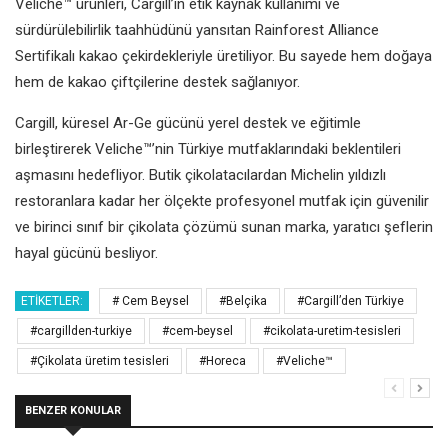
Veliche™ ürünleri, Cargill’in etik kaynak kullanımı ve
sürdürülebilirlik taahhüdünü yansıtan Rainforest Alliance
Sertifikalı kakao çekirdekleriyle üretiliyor. Bu sayede hem doğaya
hem de kakao çiftçilerine destek sağlanıyor.
Cargill, küresel Ar-Ge gücünü yerel destek ve eğitimle
birleştirerek Veliche™’nin Türkiye mutfaklarındaki beklentileri
aşmasını hedefliyor. Butik çikolatacılardan Michelin yıldızlı
restoranlara kadar her ölçekte profesyonel mutfak için güvenilir
ve birinci sınıf bir çikolata çözümü sunan marka, yaratıcı şeflerin
hayal gücünü besliyor.
ETIKETLER:
# Cem Beysel
#Belçika
#Cargill’den Türkiye
#cargillden-turkiye
#cem-beysel
#cikolata-uretim-tesisleri
#Çikolata üretim tesisleri
#Horeca
#Veliche™
BENZER KONULAR