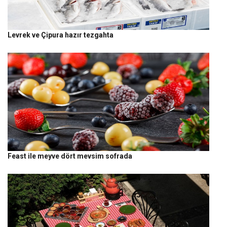
Levrek ve Çipura hazır tezgahta
Feast ile meyve dört mevsim sofrada