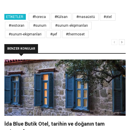
ETIKETLER:
#horeca
#Külsan
#masaüstü
#otel
#restoran
#sunum
#sunum ekipmanları
#sunum-ekipmanlari
#şef
#thermoset
BENZER KONULAR
İda Blue Butik Otel, tarihin ve doğanın tam