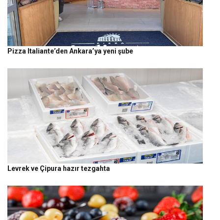
Pizza Italiante’den Ankara’ya yeni şube
Levrek ve Çipura hazır tezgahta