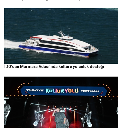
İDO’dan Marmara Adası’nda kültüre yolculuk desteği