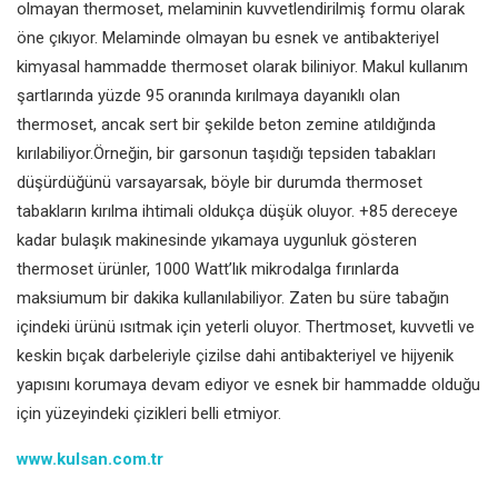
olmayan thermoset, melaminin kuvvetlendirilmiş formu olarak
öne çıkıyor. Melaminde olmayan bu esnek ve antibakteriyel
kimyasal hammadde thermoset olarak biliniyor. Makul kullanım
şartlarında yüzde 95 oranında kırılmaya dayanıklı olan
thermoset, ancak sert bir şekilde beton zemine atıldığında
kırılabiliyor.Örneğin, bir garsonun taşıdığı tepsiden tabakları
düşürdüğünü varsayarsak, böyle bir durumda thermoset
tabakların kırılma ihtimali oldukça düşük oluyor. +85 dereceye
kadar bulaşık makinesinde yıkamaya uygunluk gösteren
thermoset ürünler, 1000 Watt’lık mikrodalga fırınlarda
maksiumum bir dakika kullanılabiliyor. Zaten bu süre tabağın
içindeki ürünü ısıtmak için yeterli oluyor. Thertmoset, kuvvetli ve
keskin bıçak darbeleriyle çizilse dahi antibakteriyel ve hijyenik
yapısını korumaya devam ediyor ve esnek bir hammadde olduğu
için yüzeyindeki çizikleri belli etmiyor.
www.kulsan.com.tr