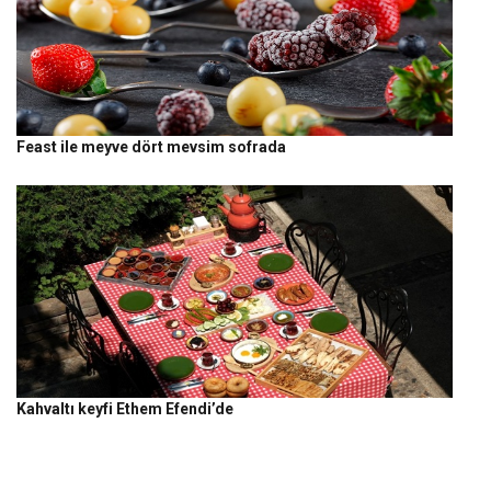
Feast ile meyve dört mevsim sofrada
Kahvaltı keyfi Ethem Efendi’de