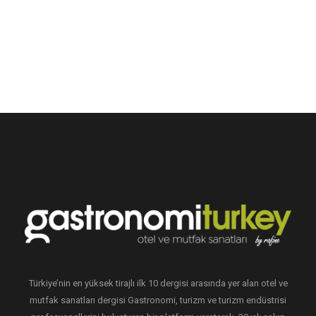
Türkiye’nin en yüksek tirajlı ilk 10 dergisi arasında yer alan otel ve
mutfak sanatları dergisi Gastronomi, turizm ve turizm endüstrisi